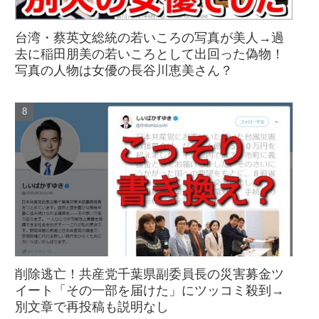
台湾・蔡英文総統の若いころの写真が美人→過
去に稲田朋美の若いころとして出回った偽物！
写真の人物は女優の長谷川恵美さん？
削除逃亡！共産党千葉県副委員長の災害募金ツ
イート「その一部を届けた」にツッコミ殺到→
別文章で再投稿も説明なし