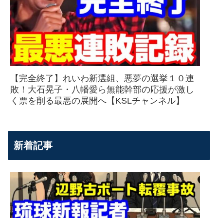
【完全終了】れいわ新選組、悪夢の選挙１０連
敗！大石晃子・八幡愛ら無能幹部の応援が激し
く票を削る最悪の展開へ【KSLチャンネル】
新着記事