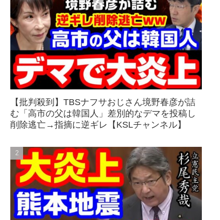
【批判殺到】TBSナフサおじさん境野春彦が詰
む「高市の父は韓国人」差別的なデマを投稿し
削除逃亡→指摘に逆ギレ【KSLチャンネル】