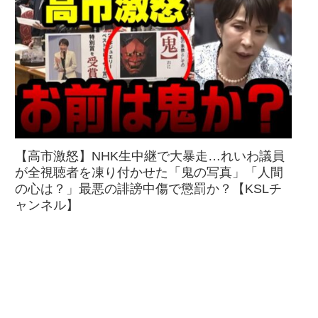
【高市激怒】NHK生中継で大暴走…れいわ議員
が全視聴者を凍り付かせた「鬼の写真」「人間
の心は？」最悪の誹謗中傷で懲罰か？【KSLチ
ャンネル】