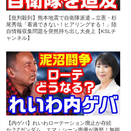
【批判殺到】熊本地震で自衛隊派遣→立憲・杉
尾秀哉「看過できない！ヒアリングする！」陸
自情報収集問題を突然持ち出し大炎上【KSLチ
ャンネル】
【内ゲバ】れいわローテーション廃止か存続
か？Zガンダム、エマ・シーン声優が激怒！無能