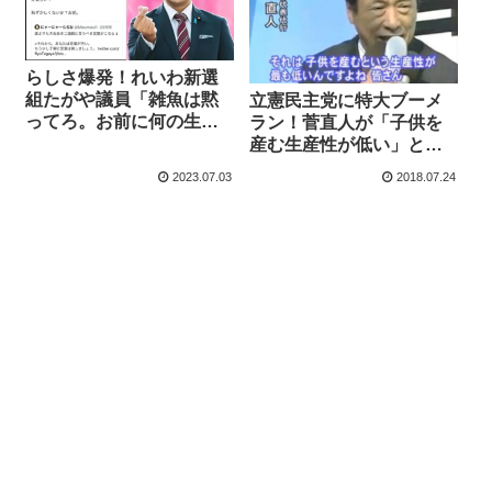
らしさ爆発！れいわ新選
組たがや議員「雑魚は黙
立憲民主党に特大ブーメ
ってろ。お前に何の生産
ラン！菅直人が「子供を
性も感じないわ」一般人
産む生産性が低い」と演
への暴言投稿で炎上
説する動画が見つかる！
2023.07.03
2018.07.24