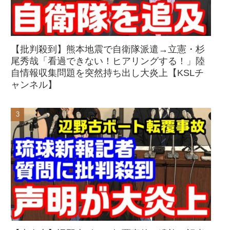
【批判殺到】熊本地震で自衛隊派遣→立憲・杉
尾秀哉「看過できない！ヒアリングする！」陸
自情報収集問題を突然持ち出し大炎上【KSLチ
ャンネル】