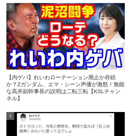
【内ゲバ】れいわローテーション廃止か存続
か？Zガンダム、エマ・シーン声優が激怒！無能
な高井副幹事長の説明は二転三転【KSLチャン
ネル】