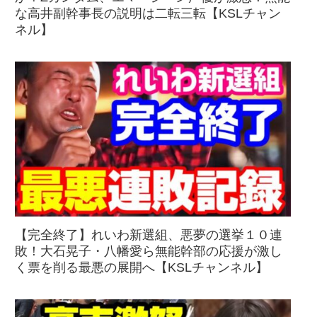
な高井副幹事長の説明は二転三転【KSLチャン
ネル】
【完全終了】れいわ新選組、悪夢の選挙１０連
敗！大石晃子・八幡愛ら無能幹部の応援が激し
く票を削る最悪の展開へ【KSLチャンネル】