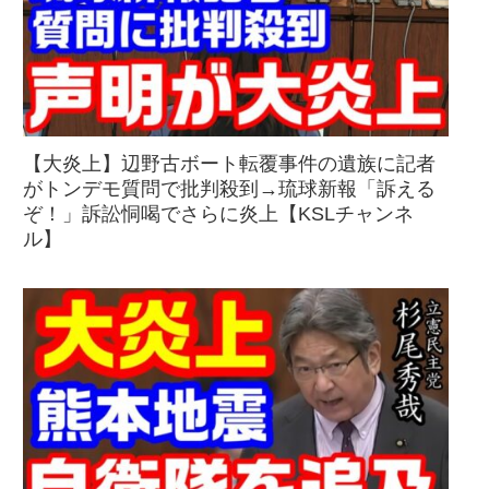
【大炎上】辺野古ボート転覆事件の遺族に記者
がトンデモ質問で批判殺到→琉球新報「訴える
ぞ！」訴訟恫喝でさらに炎上【KSLチャンネ
ル】