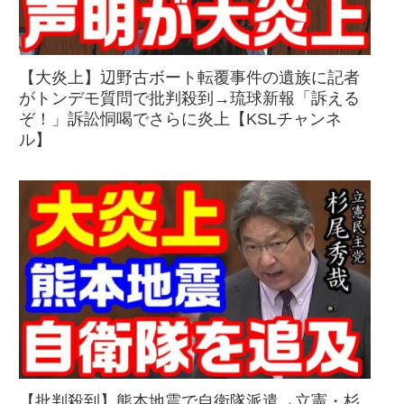
【大炎上】辺野古ボート転覆事件の遺族に記者
がトンデモ質問で批判殺到→琉球新報「訴える
ぞ！」訴訟恫喝でさらに炎上【KSLチャンネ
ル】
【批判殺到】熊本地震で自衛隊派遣→立憲・杉