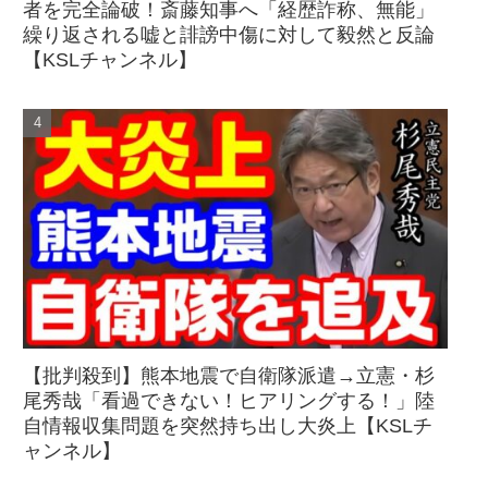
者を完全論破！斎藤知事へ「経歴詐称、無能」
繰り返される嘘と誹謗中傷に対して毅然と反論
【KSLチャンネル】
【批判殺到】熊本地震で自衛隊派遣→立憲・杉
尾秀哉「看過できない！ヒアリングする！」陸
自情報収集問題を突然持ち出し大炎上【KSLチ
ャンネル】