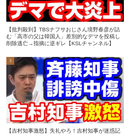
【批判殺到】TBSナフサおじさん境野春彦が詰
む「高市の父は韓国人」差別的なデマを投稿し
削除逃亡→指摘に逆ギレ【KSLチャンネル】
【吉村知事激怒】失礼やろ！吉村知事が迷惑記