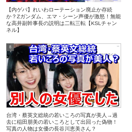
【内ゲバ】れいわローテーション廃止か存続
か？Zガンダム、エマ・シーン声優が激怒！無能
な高井副幹事長の説明は二転三転【KSLチャン
ネル】
台湾・蔡英文総統の若いころの写真が美人→過
去に稲田朋美の若いころとして出回った偽物！
写真の人物は女優の長谷川恵美さん？