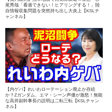
尾秀哉「看過できない！ヒアリングする！」陸
自情報収集問題を突然持ち出し大炎上【KSLチ
ャンネル】
【内ゲバ】れいわローテーション廃止か存続
か？Zガンダム、エマ・シーン声優が激怒！無能
な高井副幹事長の説明は二転三転【KSLチャン
ネル】