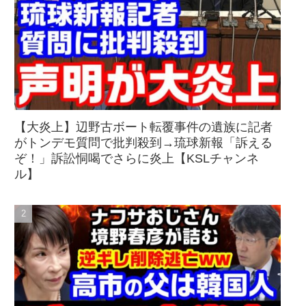
【大炎上】辺野古ボート転覆事件の遺族に記者
がトンデモ質問で批判殺到→琉球新報「訴える
ぞ！」訴訟恫喝でさらに炎上【KSLチャンネ
ル】