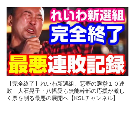
【完全終了】れいわ新選組、悪夢の選挙１０連
敗！大石晃子・八幡愛ら無能幹部の応援が激し
く票を削る最悪の展開へ【KSLチャンネル】