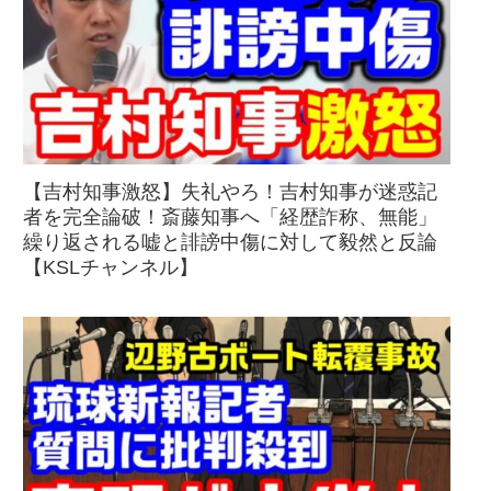
【吉村知事激怒】失礼やろ！吉村知事が迷惑記
者を完全論破！斎藤知事へ「経歴詐称、無能」
繰り返される嘘と誹謗中傷に対して毅然と反論
【KSLチャンネル】