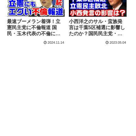
最速ブーメラン着弾！立
小西洋之のサル・蛮族発
憲民主党に不倫報道 国
言は千葉5区補選に影響し
民・玉木代表の不倫にニ
たのか？国民民主党・榛
ヤニヤしていた小川淳也
葉賀津也幹事長の証言か
2024.11.14
2023.05.04
幹事長は赤っ恥【KSLチ
ら分析する立憲民主党の
ャンネル】
敗因