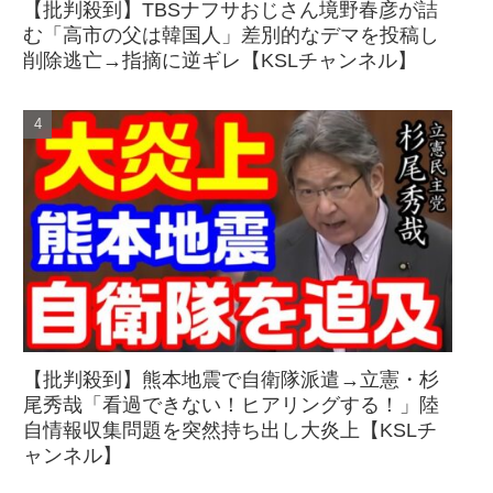
【批判殺到】TBSナフサおじさん境野春彦が詰
む「高市の父は韓国人」差別的なデマを投稿し
削除逃亡→指摘に逆ギレ【KSLチャンネル】
【批判殺到】熊本地震で自衛隊派遣→立憲・杉
尾秀哉「看過できない！ヒアリングする！」陸
自情報収集問題を突然持ち出し大炎上【KSLチ
ャンネル】