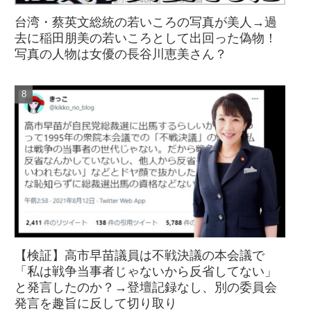
台湾・蔡英文総統の若いころの写真が美人→過
去に稲田朋美の若いころとして出回った偽物！
写真の人物は女優の長谷川恵美さん？
【検証】高市早苗議員は不戦決議の本会議で
「私は戦争当事者じゃないから反省してない」
と発言したのか？→登壇記録なし、別の委員会
発言を趣旨に反して切り取り