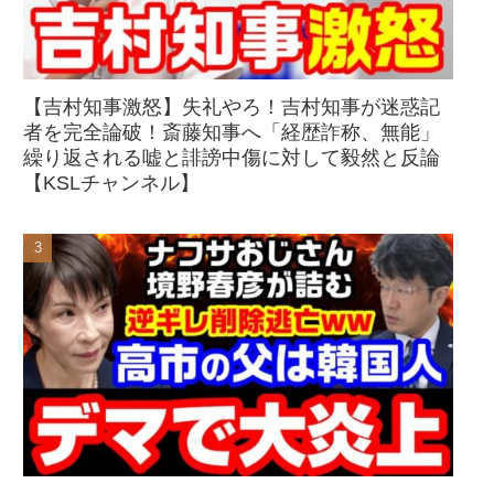
【吉村知事激怒】失礼やろ！吉村知事が迷惑記
者を完全論破！斎藤知事へ「経歴詐称、無能」
繰り返される嘘と誹謗中傷に対して毅然と反論
【KSLチャンネル】