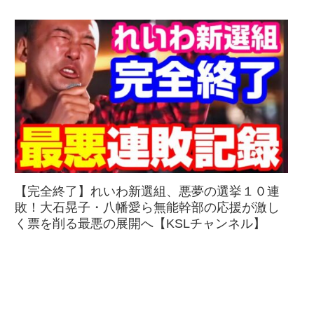
【完全終了】れいわ新選組、悪夢の選挙１０連
敗！大石晃子・八幡愛ら無能幹部の応援が激し
く票を削る最悪の展開へ【KSLチャンネル】