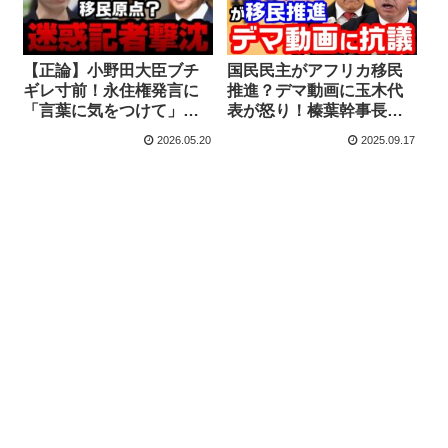
【正論】小野田大臣ブチ
国民民主がアフリカ移民
ギレ寸前！永住権発言に
推進？デマ動画に玉木代
「言葉に気をつけて」迷
表が怒り！榛葉幹事長の
惑記者が安倍総理演説を
質疑動画に事実無根のキ
2026.05.20
2025.09.17
会見中に流し移民政策と
ャプション付け拡散
断定【KSLチャンネル】
【KSLチャンネル】