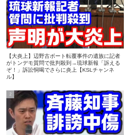
【大炎上】辺野古ボート転覆事件の遺族に記者
がトンデモ質問で批判殺到→琉球新報「訴える
ぞ！」訴訟恫喝でさらに炎上【KSLチャンネ
ル】