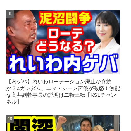
【内ゲバ】れいわローテーション廃止か存続
か？Zガンダム、エマ・シーン声優が激怒！無能
な高井副幹事長の説明は二転三転【KSLチャン
ネル】