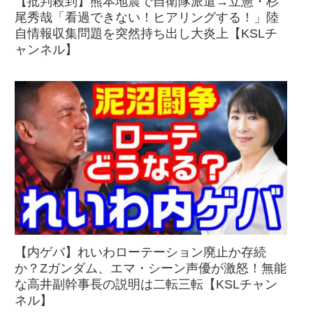
【批判殺到】熊本地震で自衛隊派遣→立憲・杉
尾秀哉「看過できない！ヒアリングする！」陸
自情報収集問題を突然持ち出し大炎上【KSLチ
ャンネル】
【内ゲバ】れいわローテーション廃止か存続
か？Zガンダム、エマ・シーン声優が激怒！無能
な高井副幹事長の説明は二転三転【KSLチャン
ネル】