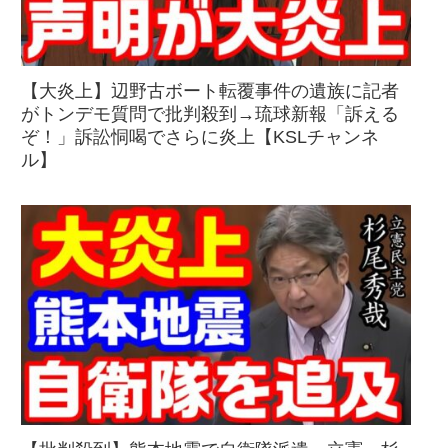
【大炎上】辺野古ボート転覆事件の遺族に記者
がトンデモ質問で批判殺到→琉球新報「訴える
ぞ！」訴訟恫喝でさらに炎上【KSLチャンネ
ル】