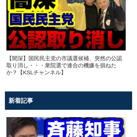
【闇深】国民民主党の市議選候補、突然の公認
取り消し・・・衆院選で連合の機嫌を損ねた
か？【KSLチャンネル】
新着記事