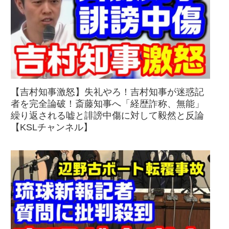
【吉村知事激怒】失礼やろ！吉村知事が迷惑記
者を完全論破！斎藤知事へ「経歴詐称、無能」
繰り返される嘘と誹謗中傷に対して毅然と反論
【KSLチャンネル】