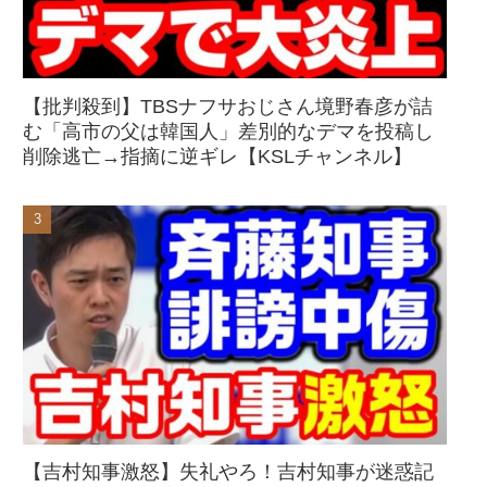
【批判殺到】TBSナフサおじさん境野春彦が詰
む「高市の父は韓国人」差別的なデマを投稿し
削除逃亡→指摘に逆ギレ【KSLチャンネル】
【吉村知事激怒】失礼やろ！吉村知事が迷惑記