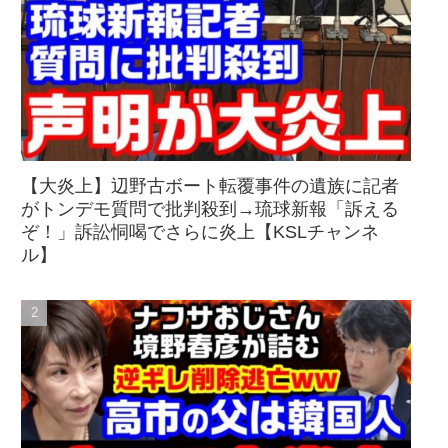
【大炎上】辺野古ボート転覆事件の遺族に記者
がトンデモ質問で批判殺到→琉球新報「訴える
ぞ！」訴訟恫喝でさらに炎上【KSLチャンネ
ル】