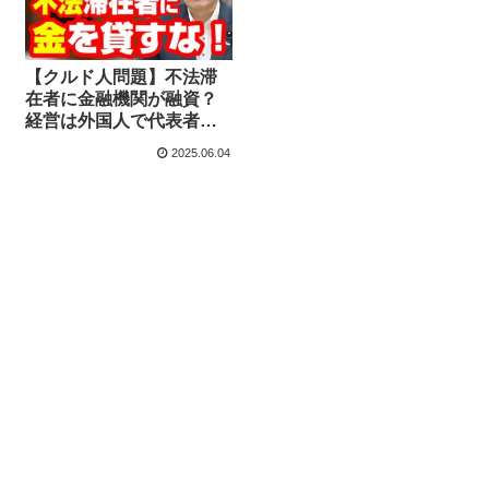
【クルド人問題】不法滞
在者に金融機関が融資？
経営は外国人で代表者は
日本人 維新・高橋英明議
2025.06.04
員の質疑【KSLチャンネ
ル】