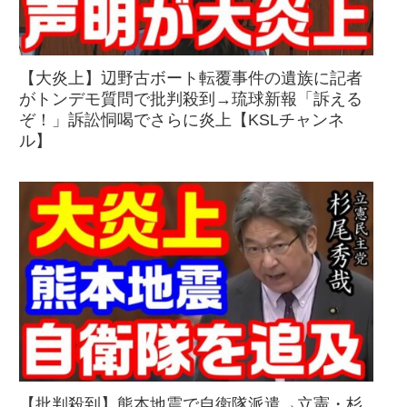
【大炎上】辺野古ボート転覆事件の遺族に記者
がトンデモ質問で批判殺到→琉球新報「訴える
ぞ！」訴訟恫喝でさらに炎上【KSLチャンネ
ル】
【批判殺到】熊本地震で自衛隊派遣→立憲・杉