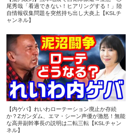
尾秀哉「看過できない！ヒアリングする！」陸
自情報収集問題を突然持ち出し大炎上【KSLチ
ャンネル】
【内ゲバ】れいわローテーション廃止か存続
か？Zガンダム、エマ・シーン声優が激怒！無能
な高井副幹事長の説明は二転三転【KSLチャン
ネル】