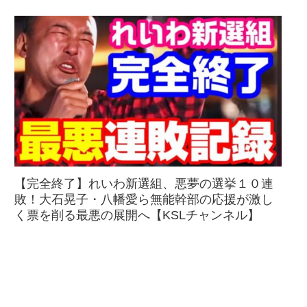
【完全終了】れいわ新選組、悪夢の選挙１０連
敗！大石晃子・八幡愛ら無能幹部の応援が激し
く票を削る最悪の展開へ【KSLチャンネル】