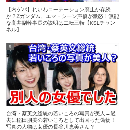
【内ゲバ】れいわローテーション廃止か存続
か？Zガンダム、エマ・シーン声優が激怒！無能
な高井副幹事長の説明は二転三転【KSLチャン
ネル】
台湾・蔡英文総統の若いころの写真が美人→過
去に稲田朋美の若いころとして出回った偽物！
写真の人物は女優の長谷川恵美さん？