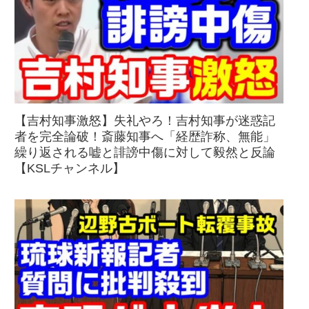
【吉村知事激怒】失礼やろ！吉村知事が迷惑記
者を完全論破！斎藤知事へ「経歴詐称、無能」
繰り返される嘘と誹謗中傷に対して毅然と反論
【KSLチャンネル】