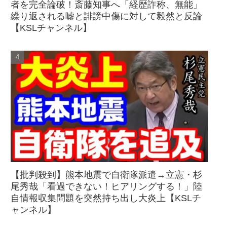
者を完全論破！斎藤知事へ「経歴詐称、無能」
繰り返される嘘と誹謗中傷に対して毅然と反論
【KSLチャンネル】
【批判殺到】熊本地震で自衛隊派遣→立憲・杉
尾秀哉「看過できない！ヒアリングする！」陸
自情報収集問題を突然持ち出し大炎上【KSLチ
ャンネル】