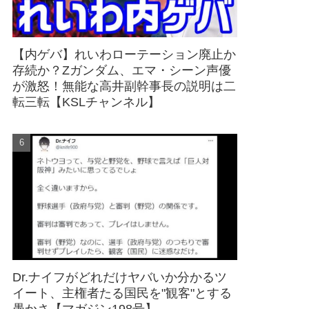
【内ゲバ】れいわローテーション廃止か
存続か？Zガンダム、エマ・シーン声優
が激怒！無能な高井副幹事長の説明は二
転三転【KSLチャンネル】
Dr.ナイフがどれだけヤバいか分かるツ
イート、主権者たる国民を"観客"とする