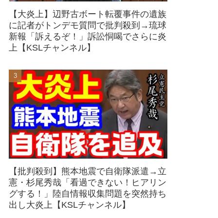
【大炎上】辺野古ボート転覆事件の遺族
に記者がトンデモ質問で批判殺到→琉球
新報「訴えるぞ！」訴訟恫喝でさらに炎
上【KSLチャンネル】
【批判殺到】熊本地震で自衛隊派遣→立
憲・杉尾秀哉「看過できない！ヒアリン
グする！」陸自情報収集問題を突然持ち
出し大炎上【KSLチャンネル】