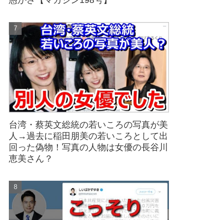
愚かさ【マガジン198号】
台湾・蔡英文総統の若いころの写真が美
人→過去に稲田朋美の若いころとして出
回った偽物！写真の人物は女優の長谷川
恵美さん？