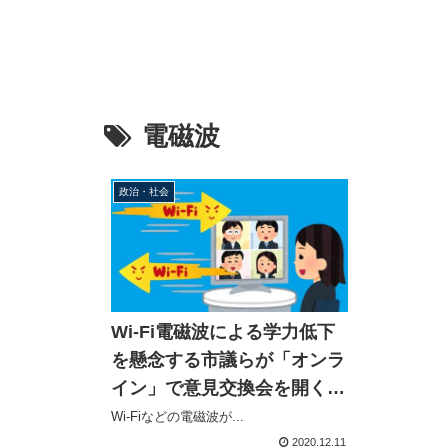
電磁波
政治・社会
Wi-Fi電磁波による学力低下
を懸念する市議らが「オンラ
イン」で意見交換会を開く事
案発生
Wi-Fiなどの電磁波が...
2020.12.11