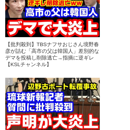
【批判殺到】TBSナフサおじさん境野春
彦が詰む「高市の父は韓国人」差別的な
デマを投稿し削除逃亡→指摘に逆ギレ
【KSLチャンネル】