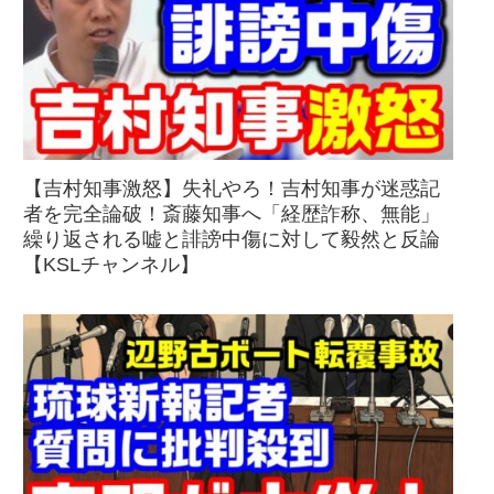
【吉村知事激怒】失礼やろ！吉村知事が迷惑記
者を完全論破！斎藤知事へ「経歴詐称、無能」
繰り返される嘘と誹謗中傷に対して毅然と反論
【KSLチャンネル】