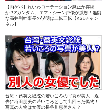
【内ゲバ】れいわローテーション廃止か存続
か？Zガンダム、エマ・シーン声優が激怒！無能
な高井副幹事長の説明は二転三転【KSLチャン
ネル】
台湾・蔡英文総統の若いころの写真が美人→過
去に稲田朋美の若いころとして出回った偽物！
写真の人物は女優の長谷川恵美さん？