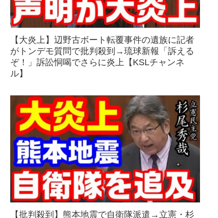
【大炎上】辺野古ボート転覆事件の遺族に記者
がトンデモ質問で批判殺到→琉球新報「訴える
ぞ！」訴訟恫喝でさらに炎上【KSLチャンネ
ル】
【批判殺到】熊本地震で自衛隊派遣→立憲・杉