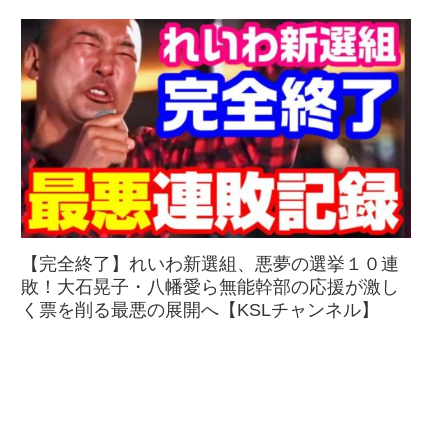
【完全終了】れいわ新選組、悪夢の選挙１０連
敗！大石晃子・八幡愛ら無能幹部の応援が激し
く票を削る最悪の展開へ【KSLチャンネル】