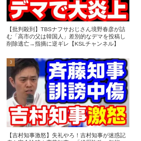
【批判殺到】TBSナフサおじさん境野春彦が詰
む「高市の父は韓国人」差別的なデマを投稿し
削除逃亡→指摘に逆ギレ【KSLチャンネル】
【吉村知事激怒】失礼やろ！吉村知事が迷惑記