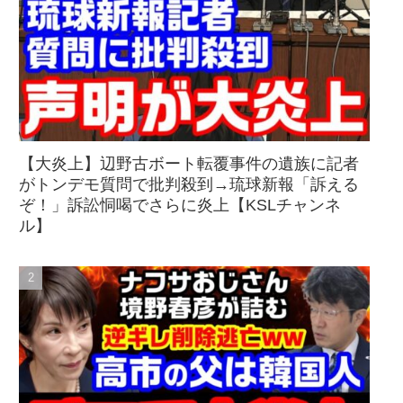
【大炎上】辺野古ボート転覆事件の遺族に記者
がトンデモ質問で批判殺到→琉球新報「訴える
ぞ！」訴訟恫喝でさらに炎上【KSLチャンネ
ル】