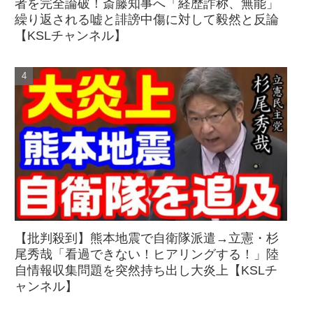
者を完全論破！斎藤知事へ「経歴詐称、無能」
繰り返される嘘と誹謗中傷に対して毅然と反論
【KSLチャンネル】
【批判殺到】熊本地震で自衛隊派遣→立憲・杉
尾秀哉「看過できない！ヒアリングする！」陸
自情報収集問題を突然持ち出し大炎上【KSLチ
ャンネル】