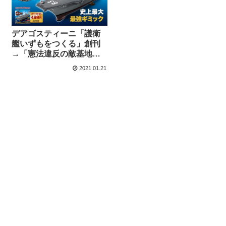
デアゴスティーニ「護衛
艦いずもをつくる」創刊
→「憲法違反の敵基地攻
撃兵器」発売中止求め電
2021.01.21
凸開始！