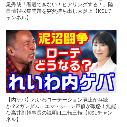
尾秀哉「看過できない！ヒアリングする！」陸
自情報収集問題を突然持ち出し大炎上【KSLチ
ャンネル】
【内ゲバ】れいわローテーション廃止か存続
か？Zガンダム、エマ・シーン声優が激怒！無能
な高井副幹事長の説明は二転三転【KSLチャン
ネル】