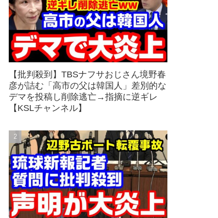
【批判殺到】TBSナフサおじさん境野春
彦が詰む「高市の父は韓国人」差別的な
デマを投稿し削除逃亡→指摘に逆ギレ
【KSLチャンネル】