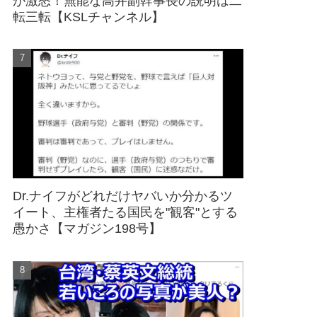
が激怒！無能な高井副幹事長の説明は二
転三転【KSLチャンネル】
Dr.ナイフがどれだけヤバいか分かるツ
イート、主権者たる国民を"観客"とする
愚かさ【マガジン198号】