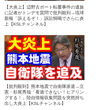
【大炎上】辺野古ボート転覆事件の遺族
に記者がトンデモ質問で批判殺到→琉球
新報「訴えるぞ！」訴訟恫喝でさらに炎
上【KSLチャンネル】
【批判殺到】熊本地震で自衛隊派遣→立
憲・杉尾秀哉「看過できない！ヒアリン
グする！」陸自情報収集問題を突然持ち
出し大炎上【KSLチャンネル】