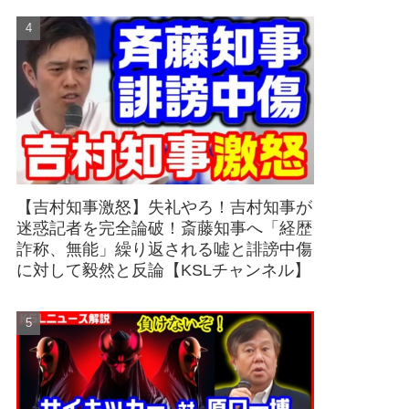
【吉村知事激怒】失礼やろ！吉村知事が
迷惑記者を完全論破！斎藤知事へ「経歴
詐称、無能」繰り返される嘘と誹謗中傷
に対して毅然と反論【KSLチャンネル】