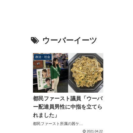
ウーバーイーツ
政治・社会
都民ファースト議員「ウーバ
ー配達員男性に中指を立てら
れました」
都民ファースト所属の茜ケ...
2021.04.22