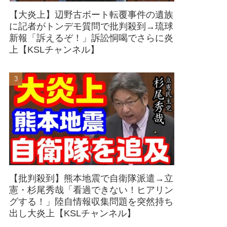
【大炎上】辺野古ボート転覆事件の遺族
に記者がトンデモ質問で批判殺到→琉球
新報「訴えるぞ！」訴訟恫喝でさらに炎
上【KSLチャンネル】
【批判殺到】熊本地震で自衛隊派遣→立
憲・杉尾秀哉「看過できない！ヒアリン
グする！」陸自情報収集問題を突然持ち
出し大炎上【KSLチャンネル】