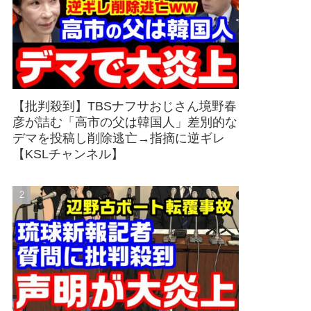
【批判殺到】TBSナフサおじさん境野春
彦が詰む「高市の父は韓国人」差別的な
デマを投稿し削除逃亡→指摘に逆ギレ
【KSLチャンネル】