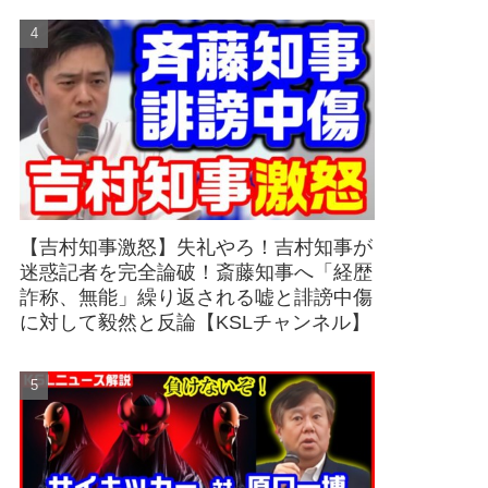
【吉村知事激怒】失礼やろ！吉村知事が
迷惑記者を完全論破！斎藤知事へ「経歴
詐称、無能」繰り返される嘘と誹謗中傷
に対して毅然と反論【KSLチャンネル】