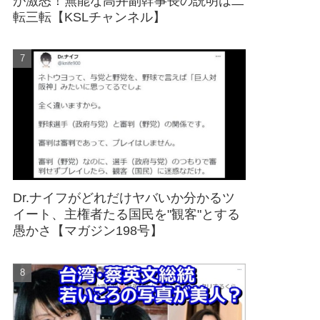
が激怒！無能な高井副幹事長の説明は二
転三転【KSLチャンネル】
Dr.ナイフがどれだけヤバいか分かるツ
イート、主権者たる国民を"観客"とする
愚かさ【マガジン198号】