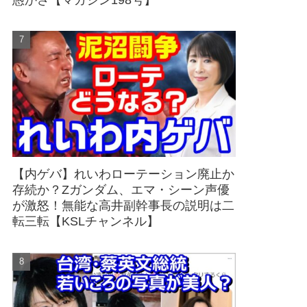
愚かさ【マガジン198号】
【内ゲバ】れいわローテーション廃止か
存続か？Zガンダム、エマ・シーン声優
が激怒！無能な高井副幹事長の説明は二
転三転【KSLチャンネル】