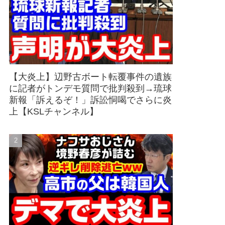
【大炎上】辺野古ボート転覆事件の遺族
に記者がトンデモ質問で批判殺到→琉球
新報「訴えるぞ！」訴訟恫喝でさらに炎
上【KSLチャンネル】