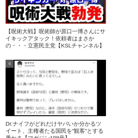
【呪術大戦】呪術師が原口一博さんにサ
イキックアタック！依頼者はまさか
の・・・立憲民主党【KSLチャンネル】
Dr.ナイフがどれだけヤバいか分かるツ
イート、主権者たる国民を"観客"とする