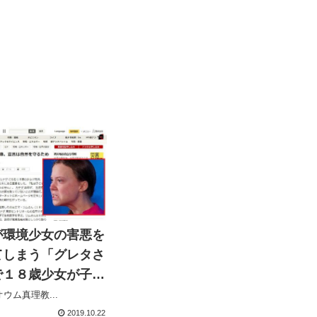
が環境少女の害悪を
てしまう「グレタさ
で１８歳少女が子供
ん宣言」終末思想や
ウム真理教...
2019.10.22