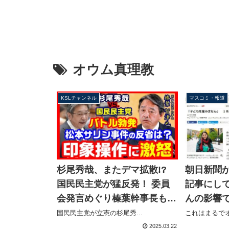
オウム真理教
KSLチャンネル
マスコミ・報道
朝日新聞
杉尾秀哉、またデマ拡散!?
記事にし
国民民主党が猛反発！ 委員
んの影響
会発言めぐり榛葉幹事長も激
産みませ
怒！松本サリン事件の反省は
これはまるでオ
国民民主党が立憲の杉尾秀...
んか
ないのか？【KSLチャンネ
2025.03.22