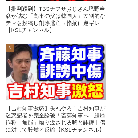
【批判殺到】TBSナフサおじさん境野春
彦が詰む「高市の父は韓国人」差別的な
デマを投稿し削除逃亡→指摘に逆ギレ
【KSLチャンネル】
【吉村知事激怒】失礼やろ！吉村知事が
迷惑記者を完全論破！斎藤知事へ「経歴
詐称、無能」繰り返される嘘と誹謗中傷
に対して毅然と反論【KSLチャンネル】