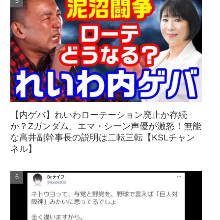
【内ゲバ】れいわローテーション廃止か存続
か？Zガンダム、エマ・シーン声優が激怒！無能
な高井副幹事長の説明は二転三転【KSLチャン
ネル】