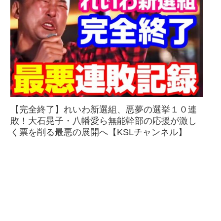
【完全終了】れいわ新選組、悪夢の選挙１０連
敗！大石晃子・八幡愛ら無能幹部の応援が激し
く票を削る最悪の展開へ【KSLチャンネル】