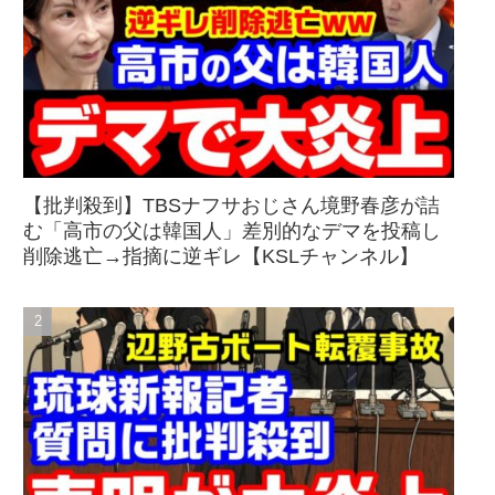
【批判殺到】TBSナフサおじさん境野春彦が詰
む「高市の父は韓国人」差別的なデマを投稿し
削除逃亡→指摘に逆ギレ【KSLチャンネル】