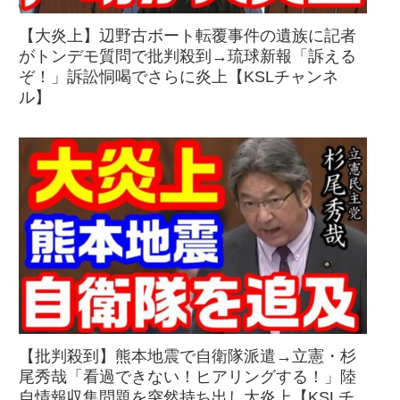
【大炎上】辺野古ボート転覆事件の遺族に記者
がトンデモ質問で批判殺到→琉球新報「訴える
ぞ！」訴訟恫喝でさらに炎上【KSLチャンネ
ル】
【批判殺到】熊本地震で自衛隊派遣→立憲・杉
尾秀哉「看過できない！ヒアリングする！」陸
自情報収集問題を突然持ち出し大炎上【KSLチ