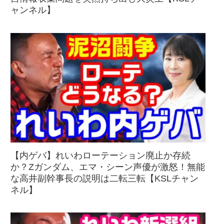
ャンネル】
【内ゲバ】れいわローテーション廃止か存続
か？Zガンダム、エマ・シーン声優が激怒！無能
な高井副幹事長の説明は二転三転【KSLチャン
ネル】