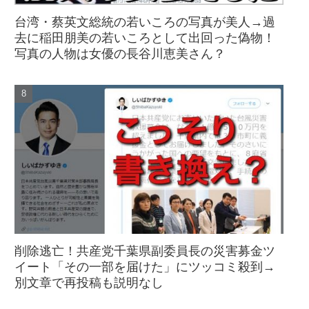
台湾・蔡英文総統の若いころの写真が美人→過
去に稲田朋美の若いころとして出回った偽物！
写真の人物は女優の長谷川恵美さん？
削除逃亡！共産党千葉県副委員長の災害募金ツ
イート「その一部を届けた」にツッコミ殺到→
別文章で再投稿も説明なし