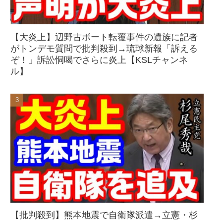
【大炎上】辺野古ボート転覆事件の遺族に記者
がトンデモ質問で批判殺到→琉球新報「訴える
ぞ！」訴訟恫喝でさらに炎上【KSLチャンネ
ル】
【批判殺到】熊本地震で自衛隊派遣→立憲・杉