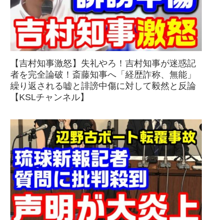
【吉村知事激怒】失礼やろ！吉村知事が迷惑記
者を完全論破！斎藤知事へ「経歴詐称、無能」
繰り返される嘘と誹謗中傷に対して毅然と反論
【KSLチャンネル】