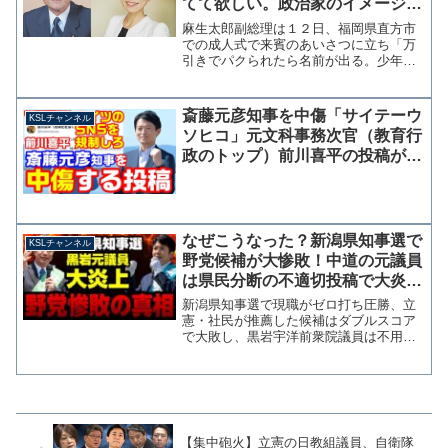
てて欲しい。政治家のイメージ破
壊される」イメージ悪いのどっち
麻生太郎副総理は１２日、福岡県直方市
かな？
での成人式で来賓のあいさつに立ち「万
引きでパクられたら名前が出る。少年院
じゃ済まねえぞ。間違いなく。姓名がき
ちっと出て「２０歳」と書かれる。」と
成人の行動には責任が伴うことを新成人
斎藤元彦知事を中傷「サイテーウ
KSLチャンネル
に話した。 これに対して...
ソヒコ」元文科事務次官（教育行
政のトップ）前川喜平の投稿が炎
上中！SNS規制はまずコイツか
ら？【KSLチャンネル】
なぜこうなった？新潟県知事選で
KSLチャンネル
野党候補が大惨敗！中道の元議員
は県民分断の不適切投稿で大炎
上！SNSの使い方に大きな差？
新潟県知事選で現職がゼロ打ち圧勝、立
【KSLチャンネル】
憲・社民が推薦した候補はダブルスコア
で大敗し、黒岩宇洋前衆院議員は不用意
な投稿で大炎上中です。 自治体首長選
で自民党推薦候補の苦戦や敗北が続く中
で、どうしてここまでの敗北となったの
か、関係者のショックも大...
【集中砲火】立憲の日教組議員、自衛隊