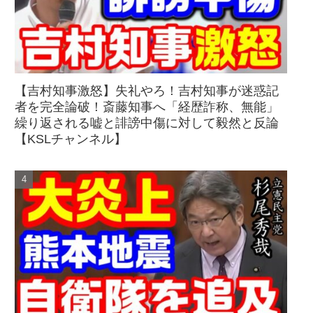
【吉村知事激怒】失礼やろ！吉村知事が迷惑記
者を完全論破！斎藤知事へ「経歴詐称、無能」
繰り返される嘘と誹謗中傷に対して毅然と反論
【KSLチャンネル】