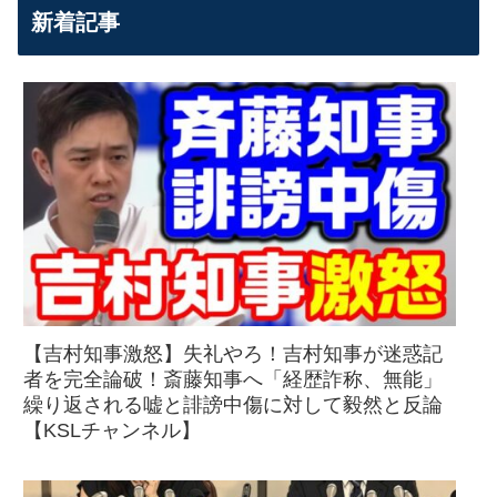
新着記事
【吉村知事激怒】失礼やろ！吉村知事が迷惑記
者を完全論破！斎藤知事へ「経歴詐称、無能」
繰り返される嘘と誹謗中傷に対して毅然と反論
【KSLチャンネル】