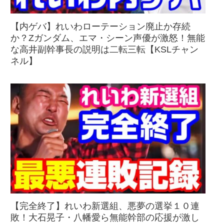
【内ゲバ】れいわローテーション廃止か存続
か？Zガンダム、エマ・シーン声優が激怒！無能
な高井副幹事長の説明は二転三転【KSLチャン
ネル】
【完全終了】れいわ新選組、悪夢の選挙１０連
敗！大石晃子・八幡愛ら無能幹部の応援が激し