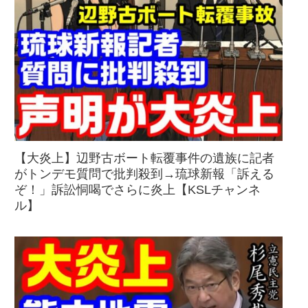
【大炎上】辺野古ボート転覆事件の遺族に記者
がトンデモ質問で批判殺到→琉球新報「訴える
ぞ！」訴訟恫喝でさらに炎上【KSLチャンネ
ル】