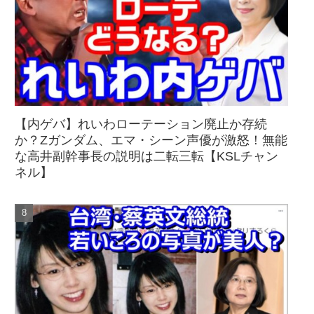
【内ゲバ】れいわローテーション廃止か存続
か？Zガンダム、エマ・シーン声優が激怒！無能
な高井副幹事長の説明は二転三転【KSLチャン
ネル】