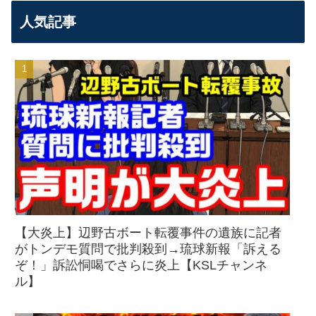
人気記事
【大炎上】辺野古ボート転覆事件の遺族に記者
がトンデモ質問で批判殺到→琉球新報「訴える
ぞ！」訴訟恫喝でさらに炎上【KSLチャンネ
ル】