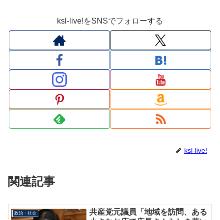
ksl-live!をSNSでフォローする
ksl-live!
関連記事
共産党元議員「地域を訪問、ある
政治・社会