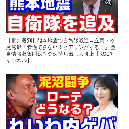
【批判殺到】熊本地震で自衛隊派遣→立憲・杉
尾秀哉「看過できない！ヒアリングする！」陸
自情報収集問題を突然持ち出し大炎上【KSLチ
ャンネル】