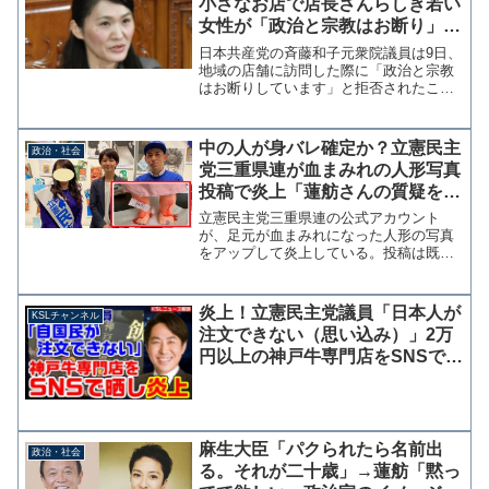
小さなお店で店長さんらしき若い
女性が「政治と宗教はお断り」
と。なぜ、政治と宗教が同列な
日本共産党の斉藤和子元衆院議員は9日、
の！？」
地域の店舗に訪問した際に「政治と宗教
はお断りしています」と拒否されたこと
をツイッターで明かし、政治と宗教が同
列に扱われることに疑問を呈した。先
日、地域を訪問していたら、ある小さな
中の人が身バレ確定か？立憲民主
政治・社会
お店で、店長さんらしき若...
党三重県連が血まみれの人形写真
投稿で炎上「蓮舫さんの質疑を観
ながら血を作る」
立憲民主党三重県連の公式アカウント
が、足元が血まみれになった人形の写真
をアップして炎上している。投稿は既に
削除され謝罪の投稿が行われているが、
当サイトの調査でアカウントを運営して
いる人物はほぼ特定できている。（記事
炎上！立憲民主党議員「日本人が
KSLチャンネル
後半に証拠あり） 写真は政...
注文できない（思い込み）」2万
円以上の神戸牛専門店をSNSで晒
し経済政策を語ってしまう
麻生大臣「パクられたら名前出
政治・社会
る。それが二十歳」→蓮舫「黙っ