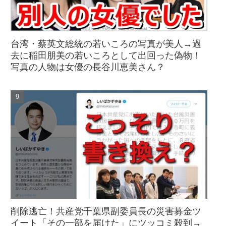
台湾・蔡英文総統の若いころの写真が美人→過
去に稲田朋美の若いころとして出回った偽物！
写真の人物は女優の長谷川恵美さん？
削除逃亡！共産党千葉県副委員長の災害募金ツ
イート「その一部を届けた」にツッコミ殺到→