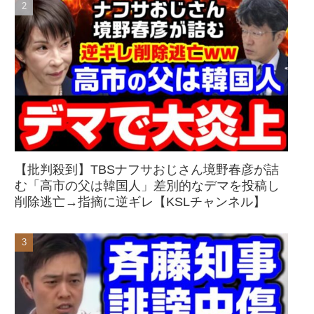
【批判殺到】TBSナフサおじさん境野春彦が詰
む「高市の父は韓国人」差別的なデマを投稿し
削除逃亡→指摘に逆ギレ【KSLチャンネル】