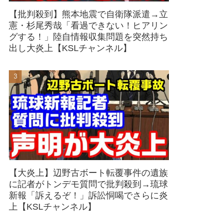
【批判殺到】熊本地震で自衛隊派遣→立
憲・杉尾秀哉「看過できない！ヒアリン
グする！」陸自情報収集問題を突然持ち
出し大炎上【KSLチャンネル】
【大炎上】辺野古ボート転覆事件の遺族
に記者がトンデモ質問で批判殺到→琉球
新報「訴えるぞ！」訴訟恫喝でさらに炎
上【KSLチャンネル】