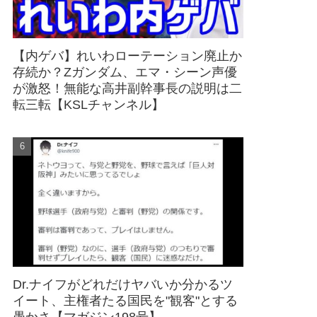
【内ゲバ】れいわローテーション廃止か
存続か？Zガンダム、エマ・シーン声優
が激怒！無能な高井副幹事長の説明は二
転三転【KSLチャンネル】
Dr.ナイフがどれだけヤバいか分かるツ
イート、主権者たる国民を"観客"とする