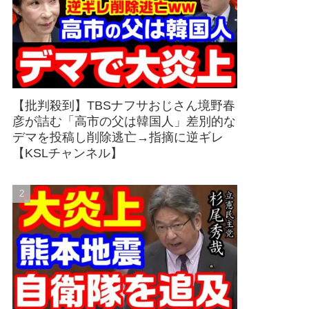
【批判殺到】TBSナフサおじさん境野春
彦が詰む「高市の父は韓国人」差別的な
デマを投稿し削除逃亡→指摘に逆ギレ
【KSLチャンネル】