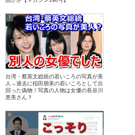
愚かさ【マガジン198号】
台湾・蔡英文総統の若いころの写真が美
人→過去に稲田朋美の若いころとして出
回った偽物！写真の人物は女優の長谷川
恵美さん？