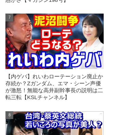
愚かさ【マガジン198号】
【内ゲバ】れいわローテーション廃止か
存続か？Zガンダム、エマ・シーン声優
が激怒！無能な高井副幹事長の説明は二
転三転【KSLチャンネル】