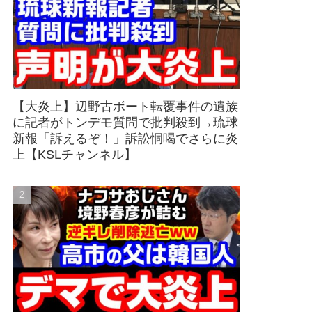
【大炎上】辺野古ボート転覆事件の遺族
に記者がトンデモ質問で批判殺到→琉球
新報「訴えるぞ！」訴訟恫喝でさらに炎
上【KSLチャンネル】