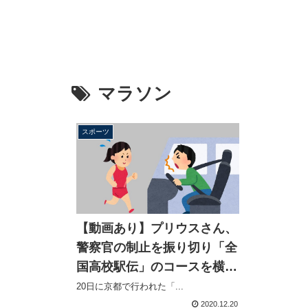
マラソン
スポーツ
【動画あり】プリウスさん、
警察官の制止を振り切り「全
国高校駅伝」のコースを横切
る、女子選手が接触寸前にか
20日に京都で行われた「...
わす
2020.12.20