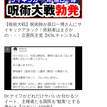
【呪術大戦】呪術師が原口一博さんにサ
イキックアタック！依頼者はまさか
の・・・立憲民主党【KSLチャンネル】
Dr.ナイフがどれだけヤバいか分かるツ
イート、主権者たる国民を"観客"とする