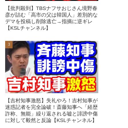
【批判殺到】TBSナフサおじさん境野春
彦が詰む「高市の父は韓国人」差別的な
デマを投稿し削除逃亡→指摘に逆ギレ
【KSLチャンネル】
【吉村知事激怒】失礼やろ！吉村知事が
迷惑記者を完全論破！斎藤知事へ「経歴
詐称、無能」繰り返される嘘と誹謗中傷
に対して毅然と反論【KSLチャンネル】