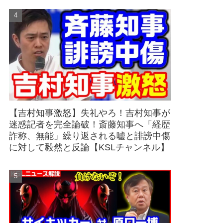
【吉村知事激怒】失礼やろ！吉村知事が
迷惑記者を完全論破！斎藤知事へ「経歴
詐称、無能」繰り返される嘘と誹謗中傷
に対して毅然と反論【KSLチャンネル】