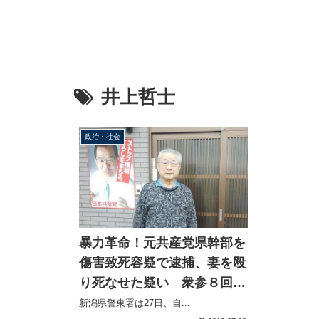
井上哲士
政治・社会
暴力革命！元共産党県幹部を
傷害致死容疑で逮捕、妻を殴
り死なせた疑い 衆参８回出
馬の重鎮は元教員で共産主義
新潟県警東署は27日、自...