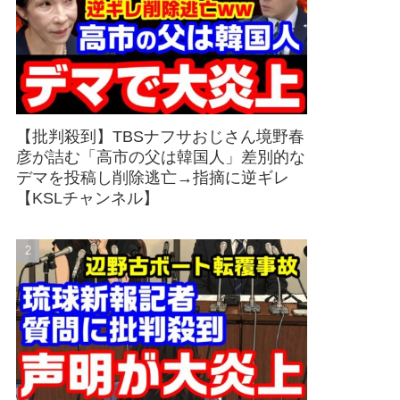
【批判殺到】TBSナフサおじさん境野春
彦が詰む「高市の父は韓国人」差別的な
デマを投稿し削除逃亡→指摘に逆ギレ
【KSLチャンネル】