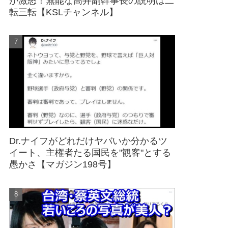
が激怒！無能な高井副幹事長の説明は二
転三転【KSLチャンネル】
Dr.ナイフがどれだけヤバいか分かるツ
イート、主権者たる国民を"観客"とする
愚かさ【マガジン198号】