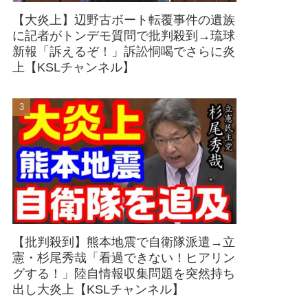
【大炎上】辺野古ボート転覆事件の遺族
に記者がトンデモ質問で批判殺到→琉球
新報「訴えるぞ！」訴訟恫喝でさらに炎
上【KSLチャンネル】
【批判殺到】熊本地震で自衛隊派遣→立
憲・杉尾秀哉「看過できない！ヒアリン
グする！」陸自情報収集問題を突然持ち
出し大炎上【KSLチャンネル】