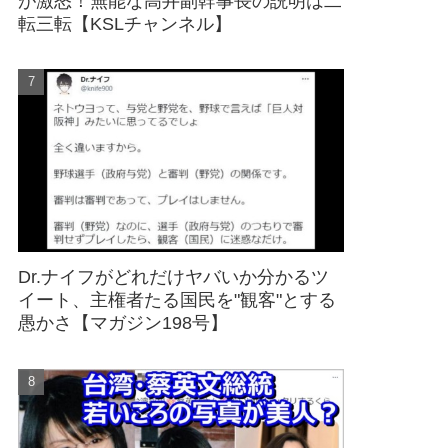
が激怒！無能な高井副幹事長の説明は二
転三転【KSLチャンネル】
Dr.ナイフがどれだけヤバいか分かるツ
イート、主権者たる国民を"観客"とする
愚かさ【マガジン198号】