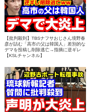
【批判殺到】TBSナフサおじさん境野春
彦が詰む「高市の父は韓国人」差別的な
デマを投稿し削除逃亡→指摘に逆ギレ
【KSLチャンネル】