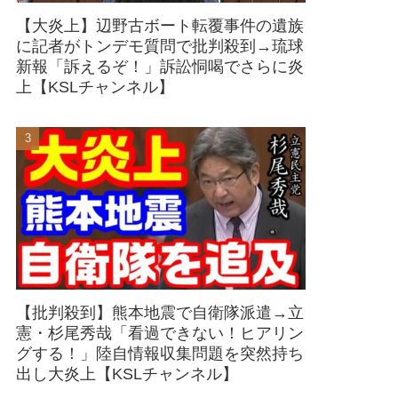
【大炎上】辺野古ボート転覆事件の遺族
に記者がトンデモ質問で批判殺到→琉球
新報「訴えるぞ！」訴訟恫喝でさらに炎
上【KSLチャンネル】
【批判殺到】熊本地震で自衛隊派遣→立
憲・杉尾秀哉「看過できない！ヒアリン
グする！」陸自情報収集問題を突然持ち
出し大炎上【KSLチャンネル】