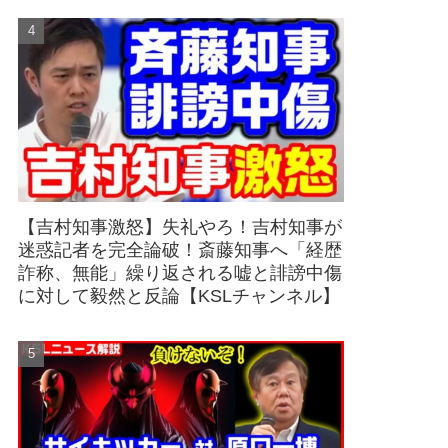
【吉村知事激怒】失礼やろ！吉村知事が
迷惑記者を完全論破！斎藤知事へ「経歴
詐称、無能」繰り返される嘘と誹謗中傷
に対して毅然と反論【KSLチャンネル】