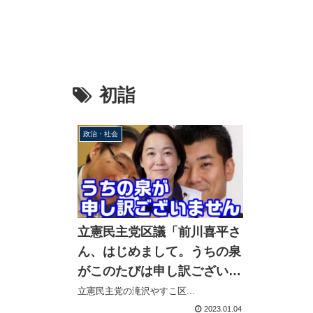
初詣
政治・社会
立憲民主党区議「前川喜平さ
ん、はじめまして。うちの泉
がこのたびは申し訳ございま
せん。」代表の乃木神社参拝
立憲民主党の滝沢やすこ区...
を勝手に謝罪
2023.01.04