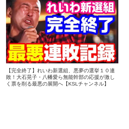
【完全終了】れいわ新選組、悪夢の選挙１０連
敗！大石晃子・八幡愛ら無能幹部の応援が激し
く票を削る最悪の展開へ【KSLチャンネル】