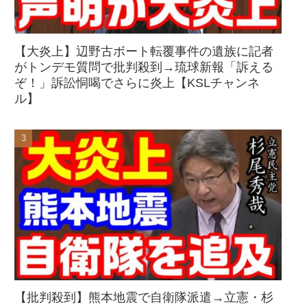
【大炎上】辺野古ボート転覆事件の遺族に記者
がトンデモ質問で批判殺到→琉球新報「訴える
ぞ！」訴訟恫喝でさらに炎上【KSLチャンネ
ル】
【批判殺到】熊本地震で自衛隊派遣→立憲・杉