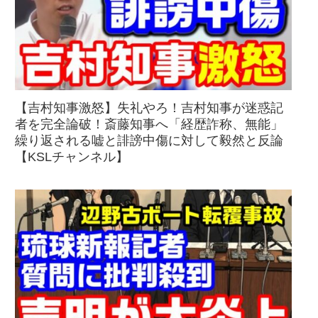
【吉村知事激怒】失礼やろ！吉村知事が迷惑記
者を完全論破！斎藤知事へ「経歴詐称、無能」
繰り返される嘘と誹謗中傷に対して毅然と反論
【KSLチャンネル】