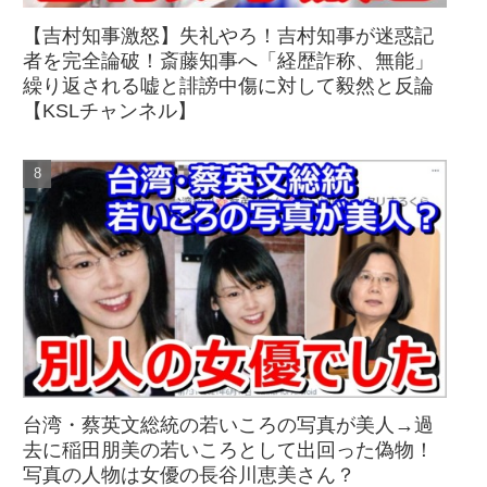
【吉村知事激怒】失礼やろ！吉村知事が迷惑記
者を完全論破！斎藤知事へ「経歴詐称、無能」
繰り返される嘘と誹謗中傷に対して毅然と反論
【KSLチャンネル】
台湾・蔡英文総統の若いころの写真が美人→過
去に稲田朋美の若いころとして出回った偽物！
写真の人物は女優の長谷川恵美さん？