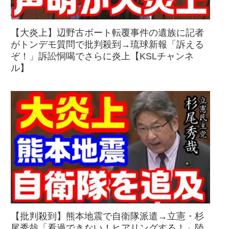
【大炎上】辺野古ボート転覆事件の遺族に記者
がトンデモ質問で批判殺到→琉球新報「訴える
ぞ！」訴訟恫喝でさらに炎上【KSLチャンネ
ル】
【批判殺到】熊本地震で自衛隊派遣→立憲・杉
尾秀哉「看過できない！ヒアリングする！」陸