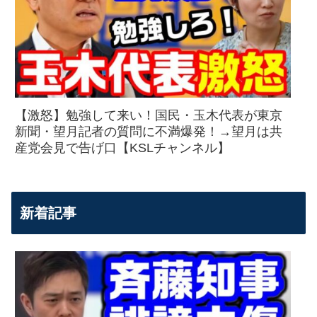
【激怒】勉強して来い！国民・玉木代表が東京
新聞・望月記者の質問に不満爆発！→望月は共
産党会見で告げ口【KSLチャンネル】
新着記事