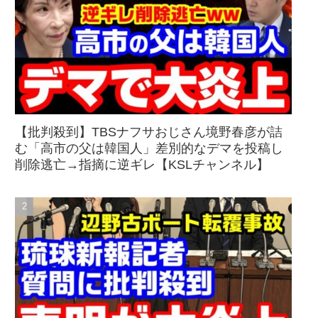
【批判殺到】TBSナフサおじさん境野春彦が詰
む「高市の父は韓国人」差別的なデマを投稿し
削除逃亡→指摘に逆ギレ【KSLチャンネル】