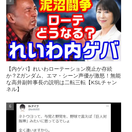
【内ゲバ】れいわローテーション廃止か存続
か？Zガンダム、エマ・シーン声優が激怒！無能
な高井副幹事長の説明は二転三転【KSLチャン
ネル】