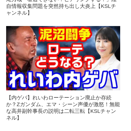
自情報収集問題を突然持ち出し大炎上【KSLチ
ャンネル】
【内ゲバ】れいわローテーション廃止か存続
か？Zガンダム、エマ・シーン声優が激怒！無能
な高井副幹事長の説明は二転三転【KSLチャン
ネル】