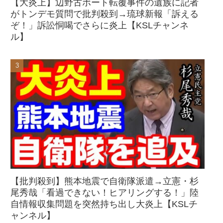
【大炎上】辺野古ボート転覆事件の遺族に記者
がトンデモ質問で批判殺到→琉球新報「訴える
ぞ！」訴訟恫喝でさらに炎上【KSLチャンネ
ル】
【批判殺到】熊本地震で自衛隊派遣→立憲・杉
尾秀哉「看過できない！ヒアリングする！」陸
自情報収集問題を突然持ち出し大炎上【KSLチ
ャンネル】