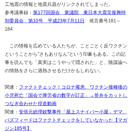
工地震の情報と地震兵器がリンクされてしまった。
参考議事録：
第177回国会 衆議院 東日本大震災復興特
別委員会 第10号 平成23年7月11日
発言番号181～
184
この情報を広めている人たちが、ことごとく反ワクチン
ということから”さもありなん”という印象もある。この記
事を読んでも「真実はこうやって隠された」と、陰謀論へ
の情熱をさらに過熱させるだけかもしれない。
関連：
ファクトチェック！コロナ罹患、ワクチン接種後の
小児死亡「国会で厚労省の数字が訂正」→答弁をカットし
つなぎ合わせた捏造動画
関連：
安倍元総理銃撃事件「屋上スナイパー小屋」デマ、
バズフィードはファクトチェックをしていなかった【マガ
ジン185号】