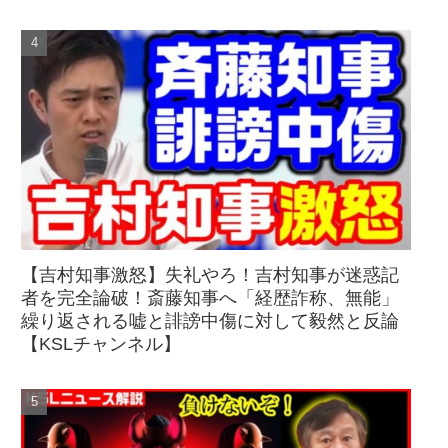
【吉村知事激怒】失礼やろ！吉村知事が迷惑記
者を完全論破！斎藤知事へ「経歴詐称、無能」
繰り返される嘘と誹謗中傷に対して毅然と反論
【KSLチャンネル】