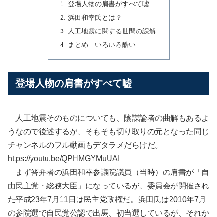
登場人物の肩書がすべて嘘
浜田和幸氏とは？
人工地震に関する世間の誤解
まとめ いろいろ酷い
登場人物の肩書がすべて嘘
人工地震そのものについても、陰謀論者の曲解もあるよ
うなので後述するが、そもそも切り取りの元となった同じ
チャンネルのフル動画もデタラメだらけだ。
https://youtu.be/QPHMGYMuUAI
まず答弁者の浜田和幸参議院議員（当時）の肩書が「自
由民主党・総務大臣」になっているが、委員会が開催され
た平成23年7月11日は民主党政権だ。浜田氏は2010年7月
の参院選で自民党公認で出馬、初当選しているが、それか