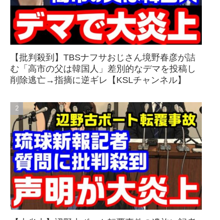
【批判殺到】TBSナフサおじさん境野春彦が詰
む「高市の父は韓国人」差別的なデマを投稿し
削除逃亡→指摘に逆ギレ【KSLチャンネル】