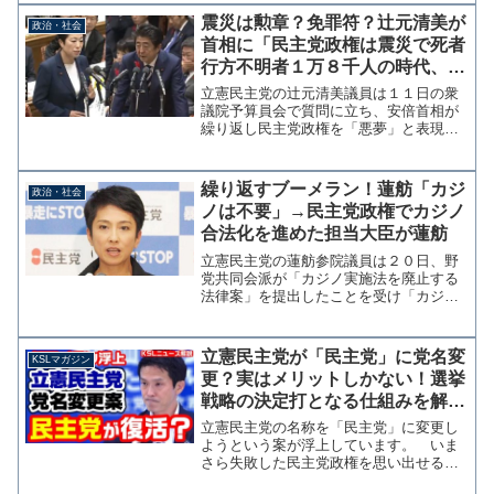
ンを当サイトでも何度か指摘をしており
震災は勲章？免罪符？辻元清美が
政治・社会
擁護するつも...
首相に「民主党政権は震災で死者
行方不明者１万８千人の時代、悪
夢と呼ぶな！」
立憲民主党の辻元清美議員は１１日の衆
議院予算員会で質問に立ち、安倍首相が
繰り返し民主党政権を「悪夢」と表現す
ることに関し「もう二度と言わないと約
束してください」と求めた。 これに対
し安倍首相は「経済政策について説明す
繰り返すブーメラン！蓮舫「カジ
政治・社会
るには比較が分かり易い」...
ノは不要」→民主党政権でカジノ
合法化を進めた担当大臣が蓮舫
立憲民主党の蓮舫参院議員は２０日、野
党共同会派が「カジノ実施法を廃止する
法律案」を提出したことを受け「カジノ
は不要。 負けた人の掛け金がカジノ業者
の利益、それが成長戦略の要という安倍
政権の説明には納得できません。」とツ
立憲民主党が「民主党」に党名変
KSLマガジン
イッターに投稿した。 ...
更？実はメリットしかない！選挙
戦略の決定打となる仕組みを解説
【KSLチャンネル】マガジン255
立憲民主党の名称を「民主党」に変更し
号
ようという案が浮上しています。 いま
さら失敗した民主党政権を思い出せるな
んて、と思う方もいるかもしれません