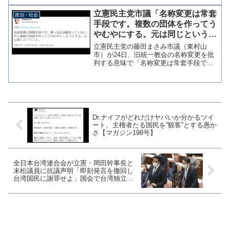
が、実はこれかなり有効な手段となるか
もしれません。 立憲民主党の小川淳也
立憲民主党市議「名称変更は常套
政治・社会
幹事長は26日の定例会見で...
手段です。複数の団体を作ってう
やむやにする。元は同じというこ
と」旧統一教会を批判したつもり
立憲民主党の藤田まさみ市議（東村山
が民主党系の自己紹介に
市）が24日、旧統一教会の名称変更を批
判する意味で「名称変更は常套手段で
す。真っ当な活動をしていないから複数
の団体を作ってうやむやにしようとす
る。元は同じということ。」とツイッタ
ーに投稿したが、これが完全に...
Dr.ナイフがどれだけヤバいか分かるツイ
ート、主権者たる国民を”観客”とする愚か
さ【マガジン198号】
全日本台湾連合会が立憲・岡田幹事長と
末松議員に抗議声明「即刻発言を撤回し
台湾国民に謝罪せよ」国会で台湾独立を
支持しないよう総理に求める発言