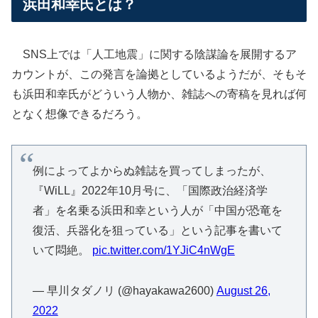
浜田和幸氏とは？
SNS上では「人工地震」に関する陰謀論を展開するア
カウントが、この発言を論拠としているようだが、そもそ
も浜田和幸氏がどういう人物か、雑誌への寄稿を見れば何
となく想像できるだろう。
例によってよからぬ雑誌を買ってしまったが、
『WiLL』2022年10月号に、「国際政治経済学
者」を名乗る浜田和幸という人が「中国が恐竜を
復活、兵器化を狙っている」という記事を書いて
いて悶絶。
pic.twitter.com/1YJiC4nWgE
— 早川タダノリ (@hayakawa2600)
August 26,
2022