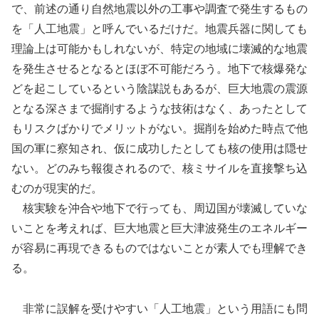
で、前述の通り自然地震以外の工事や調査で発生するもの
を「人工地震」と呼んでいるだけだ。地震兵器に関しても
理論上は可能かもしれないが、特定の地域に壊滅的な地震
を発生させるとなるとほぼ不可能だろう。地下で核爆発な
どを起こしているという陰謀説もあるが、巨大地震の震源
となる深さまで掘削するような技術はなく、あったとして
もリスクばかりでメリットがない。掘削を始めた時点で他
国の軍に察知され、仮に成功したとしても核の使用は隠せ
ない。どのみち報復されるので、核ミサイルを直接撃ち込
むのが現実的だ。
核実験を沖合や地下で行っても、周辺国が壊滅していな
いことを考えれば、巨大地震と巨大津波発生のエネルギー
が容易に再現できるものではないことが素人でも理解でき
る。
非常に誤解を受けやすい「人工地震」という用語にも問