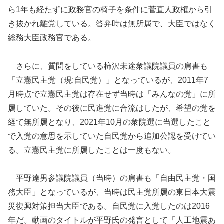
ら1年も経たずに政務官の椅子を条件に菅直人政権から引
き抜かれ離党している。答弁時は無所属で、大臣ではなく
総務大臣政務官である。
さらに、質問をしている柿沢未途衆議院議員の肩書も
「立憲民主党（現:自民党）」となっているが、2011年7
月時点で立憲民主党は存在せず当時は「みんなの党」に所
属していた。その後に民進党に合流はしたが、希望の党を
経て無所属となり、2021年10月の衆院選に当選したこと
で入党の意思を示していた自民党から追加公認を受けてい
る。立憲民主党に所属したことは一度もない。
平野達男参議院議員（当時）の肩書も「自由民主党・国
務大臣」となっているが、当時は民主党所属の東日本大震
災復興対策担当大臣である。自民党に入党したのは2016
年だ。動画のタイトルが平野氏の発言として「人工地震あ