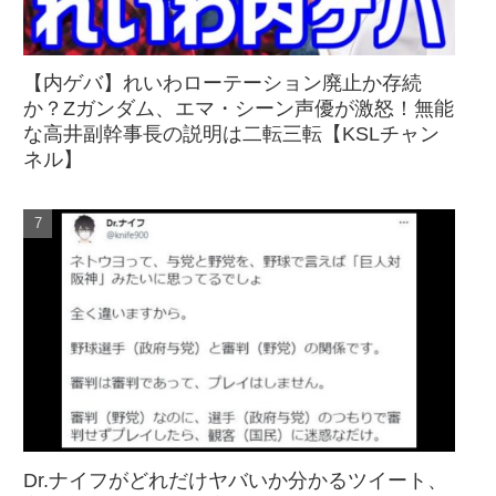
【内ゲバ】れいわローテーション廃止か存続
か？Zガンダム、エマ・シーン声優が激怒！無能
な高井副幹事長の説明は二転三転【KSLチャン
ネル】
Dr.ナイフがどれだけヤバいか分かるツイート、