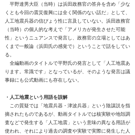
平野達男大臣（当時）は浜田政務官の答弁を含め「少な
くとも今回の震災復興には全く関係のない話だ」として、
人工地震兵器の信ぴょう性に言及していない。浜田政務官
（当時）の個人的な考えで「アメリカが発生させた可能
性」というニュアンスで発言し、政務官の立場としてはあ
くまで一般論（浜田氏の感覚で）ということで話をしてい
る。
全編動画のタイトルで平野氏の発言として「人工地震あ
ります。常識です」となっているが、そのような発言は議
事録にも公式動画にも存在しない。
・人工地震という用語を誤解
この質疑では「地震兵器・津波兵器」という陰謀説を指
摘されたものであるが、動画タイトルでは核実験や地殻調
査などで発生する「人工地震」という意味の異なる用語が
使われ、それにより過去の調査や実験で実際に発生した人