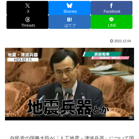
X
Bluesky
Facebook
Threads
はてブ
LINE
2022.12.04
自民党の国務大臣が「人工地震・津波兵器」について国