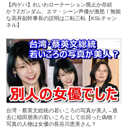
【内ゲバ】れいわローテーション廃止か存続
か？Zガンダム、エマ・シーン声優が激怒！無能
な高井副幹事長の説明は二転三転【KSLチャン
ネル】
台湾・蔡英文総統の若いころの写真が美人→過
去に稲田朋美の若いころとして出回った偽物！
写真の人物は女優の長谷川恵美さん？