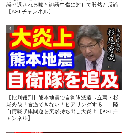
繰り返される嘘と誹謗中傷に対して毅然と反論
【KSLチャンネル】
【批判殺到】熊本地震で自衛隊派遣→立憲・杉
尾秀哉「看過できない！ヒアリングする！」陸
自情報収集問題を突然持ち出し大炎上【KSLチ
ャンネル】