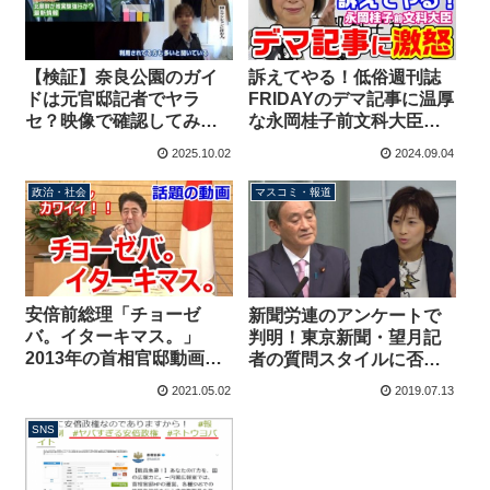
【検証】奈良公園のガイ
訴えてやる！低俗週刊誌
ドは元官邸記者でヤラ
FRIDAYのデマ記事に温厚
セ？映像で確認してみる
な永岡桂子前文科大臣が
と…１２年前からデマ拡
激おこ！マンガでもあり
2025.10.02
2024.09.04
散、経緯とテレビ朝日の
えない内容を掲載してし
失敗【KSLチャンネル】
まう【KSLチャンネル】
政治・社会
マスコミ・報道
安倍前総理「チョーゼ
新聞労連のアンケートで
バ。イターキマス。」
判明！東京新聞・望月記
2013年の首相官邸動画が
者の質問スタイルに否定
カワイイと話題に
的な記者が8割以上「長
2021.05.02
2019.07.13
い・主観的・事実誤認が
多い」
SNS