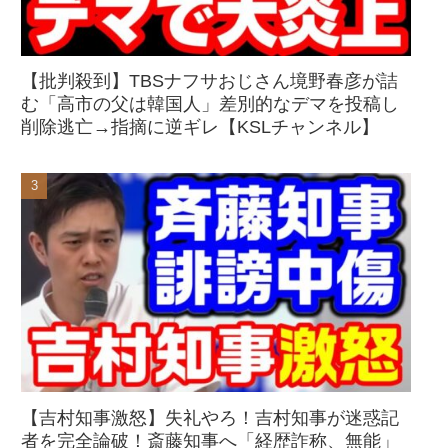
【批判殺到】TBSナフサおじさん境野春彦が詰
む「高市の父は韓国人」差別的なデマを投稿し
削除逃亡→指摘に逆ギレ【KSLチャンネル】
【吉村知事激怒】失礼やろ！吉村知事が迷惑記
者を完全論破！斎藤知事へ「経歴詐称、無能」