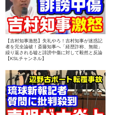
【吉村知事激怒】失礼やろ！吉村知事が迷惑記
者を完全論破！斎藤知事へ「経歴詐称、無能」
繰り返される嘘と誹謗中傷に対して毅然と反論
【KSLチャンネル】