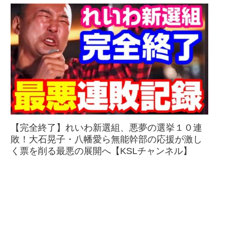
【完全終了】れいわ新選組、悪夢の選挙１０連
敗！大石晃子・八幡愛ら無能幹部の応援が激し
く票を削る最悪の展開へ【KSLチャンネル】