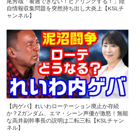
尾秀哉「看過できない！ヒアリングする！」陸
自情報収集問題を突然持ち出し大炎上【KSLチ
ャンネル】
【内ゲバ】れいわローテーション廃止か存続
か？Zガンダム、エマ・シーン声優が激怒！無能
な高井副幹事長の説明は二転三転【KSLチャン
ネル】