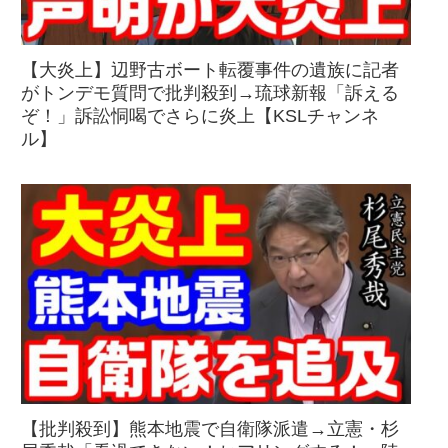
【大炎上】辺野古ボート転覆事件の遺族に記者
がトンデモ質問で批判殺到→琉球新報「訴える
ぞ！」訴訟恫喝でさらに炎上【KSLチャンネ
ル】
【批判殺到】熊本地震で自衛隊派遣→立憲・杉