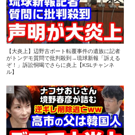
【大炎上】辺野古ボート転覆事件の遺族に記者
がトンデモ質問で批判殺到→琉球新報「訴える
ぞ！」訴訟恫喝でさらに炎上【KSLチャンネ
ル】