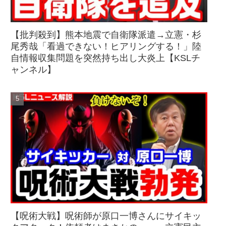
【批判殺到】熊本地震で自衛隊派遣→立憲・杉
尾秀哉「看過できない！ヒアリングする！」陸
自情報収集問題を突然持ち出し大炎上【KSLチ
ャンネル】
【呪術大戦】呪術師が原口一博さんにサイキッ