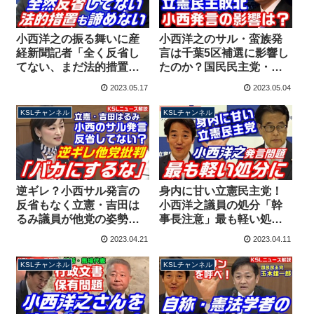
小西洋之の振る舞いに産
小西洋之のサル・蛮族発
経新聞記者「全く反省し
言は千葉5区補選に影響し
てない、まだ法的措置を
たのか？国民民主党・榛
取ると言ってる」→岡田
葉賀津也幹事長の証言か
2023.05.17
2023.05.04
幹事長「幹事長注意は重
ら分析する立憲民主党の
い」意味不明
敗因
KSLチャンネル
KSLチャンネル
逆ギレ？小西サル発言の
身内に甘い立憲民主党！
反省もなく立憲・吉田は
小西洋之議員の処分「幹
るみ議員が他党の姿勢批
事長注意」最も軽い処分
判「冷笑やバカにする者
で終結宣言 オフレコで
2023.04.21
2023.04.11
がいる」
なく、メディアへの発言
は不適切と認定
KSLチャンネル
KSLチャンネル