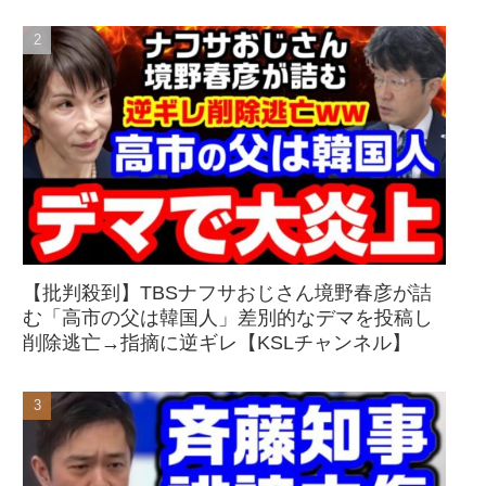
【批判殺到】TBSナフサおじさん境野春彦が詰
む「高市の父は韓国人」差別的なデマを投稿し
削除逃亡→指摘に逆ギレ【KSLチャンネル】