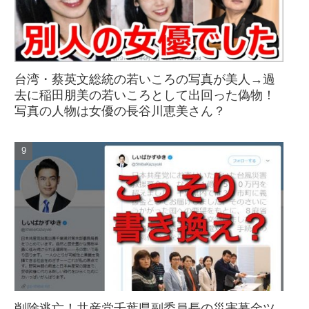
台湾・蔡英文総統の若いころの写真が美人→過
去に稲田朋美の若いころとして出回った偽物！
写真の人物は女優の長谷川恵美さん？
削除逃亡！共産党千葉県副委員長の災害募金ツ