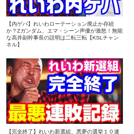
【内ゲバ】れいわローテーション廃止か存続
か？Zガンダム、エマ・シーン声優が激怒！無能
な高井副幹事長の説明は二転三転【KSLチャン
ネル】
【完全終了】れいわ新選組、悪夢の選挙１０連