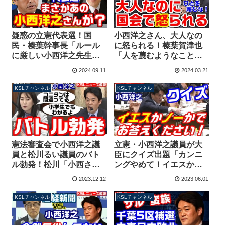
疑惑の立憲代表選！国
小西洋之さん、大人なの
民・榛葉幹事長「ルール
に怒られる！榛葉賀津也
に厳しい小西洋之先生が
「人を蔑むようなことは
まさかそんなことを」推
言わない方がいい」小西
2024.09.11
2024.03.21
薦人の名義貸し問題で皮
「・・・（ペコリ）」
肉たっぷり【KSLチャン
KSLチャンネル
KSLチャンネル
ネル】
憲法審査会で小西洋之議
立憲・小西洋之議員が大
員と松川るい議員のバト
臣にクイズ出題「カンニ
ル勃発！松川「小西さん
ングやめて！イエスかノ
は理解していない」小西
ーかでお答えください」
2023.12.12
2023.06.01
「小学生でもわかる」
回答者を巡り委員長に猛
抗議
KSLチャンネル
KSLチャンネル