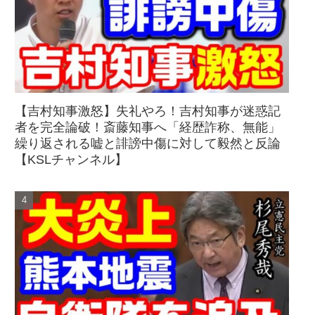
【吉村知事激怒】失礼やろ！吉村知事が迷惑記
者を完全論破！斎藤知事へ「経歴詐称、無能」
繰り返される嘘と誹謗中傷に対して毅然と反論
【KSLチャンネル】