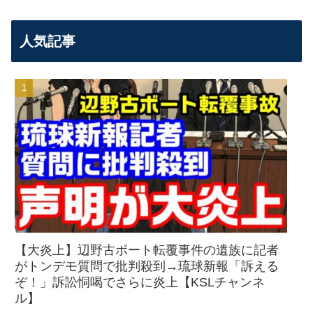
人気記事
【大炎上】辺野古ボート転覆事件の遺族に記者
がトンデモ質問で批判殺到→琉球新報「訴える
ぞ！」訴訟恫喝でさらに炎上【KSLチャンネ
ル】