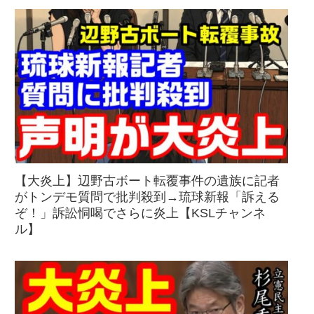
【大炎上】辺野古ボート転覆事件の遺族に記者
がトンデモ質問で批判殺到→琉球新報「訴える
ぞ！」訴訟恫喝でさらに炎上【KSLチャンネ
ル】