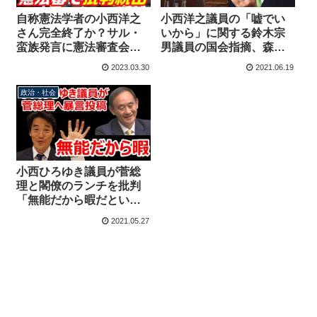
自称憲法学者の小西洋之
小西洋之議員の「嘘でい
さん完全終了か？サル・
いから」に関する鈴木宗
蛮族発言に憲法審査会で
男議員の国会指摘、森ゆ
批判続出！北神圭朗「驚
うこ理事の反対で議事録
2023.03.30
2021.06.19
いたのは小西議員が憲法
作成されず
学者だったこと」
政治・社会
小西ひろゆき議員が菅総
理と閣僚のランチを批判
「無能だから暇だという
ほかない」「私は暇がな
2021.05.27
いのでカロリーメイトな
どを常備」