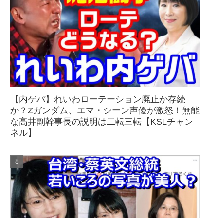
【内ゲバ】れいわローテーション廃止か存続
か？Zガンダム、エマ・シーン声優が激怒！無能
な高井副幹事長の説明は二転三転【KSLチャン
ネル】