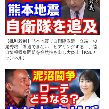
【批判殺到】熊本地震で自衛隊派遣→立憲・杉
尾秀哉「看過できない！ヒアリングする！」陸
自情報収集問題を突然持ち出し大炎上【KSLチ
ャンネル】