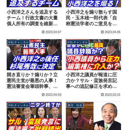
小西洋之さんを追及する
小西洋之を煽り散らす国
チーム！行政文書の大量
民・玉木雄一郎代表「自
個人所有の調査を維新・
称憲法学者のご意見を賜
馬場代表が立憲民主党に
りたい」委員会室に失笑
2023.04.07
2023.04.06
提案
が漏れる
KSLチャンネル
KSLチャンネル
開き直りか？煽りか？立
小西洋之議員が報道に圧
憲民主党が最悪の人事！
力か？サル・蛮族発言記
憲法審査会筆頭幹事、小
事への追記修正を求め応
西洋之の後任に杉尾秀哉
じなければ法的措置を取
2023.04.03
2023.03.31
が決定
るとのLINE、記者が会見
で暴露
KSLチャンネル
政治・社会