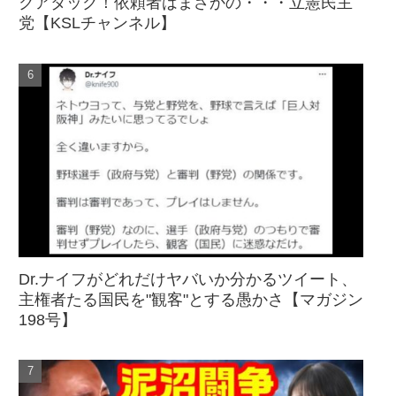
クアタック！依頼者はまさかの・・・立憲民主
党【KSLチャンネル】
Dr.ナイフがどれだけヤバいか分かるツイート、
主権者たる国民を"観客"とする愚かさ【マガジン
198号】