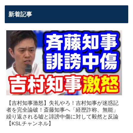
新着記事
【吉村知事激怒】失礼やろ！吉村知事が迷惑記
者を完全論破！斎藤知事へ「経歴詐称、無能」
繰り返される嘘と誹謗中傷に対して毅然と反論
【KSLチャンネル】