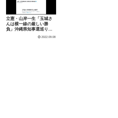
立憲・山岸一生「玉城さ
んは横一線の厳しい勝
負」沖縄県知事選巡り情
勢調査の信用を棄損し喧
2022.09.08
伝する悪質性【マガジン
187号】