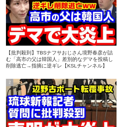
【批判殺到】TBSナフサおじさん境野春彦が詰
む「高市の父は韓国人」差別的なデマを投稿し
削除逃亡→指摘に逆ギレ【KSLチャンネル】