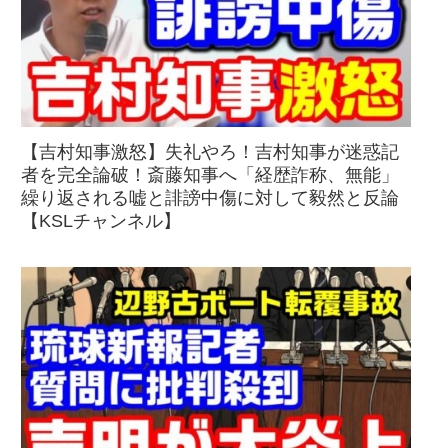
【吉村知事激怒】失礼やろ！吉村知事が迷惑記
者を完全論破！斎藤知事へ「経歴詐称、無能」
繰り返される嘘と誹謗中傷に対して毅然と反論
【KSLチャンネル】