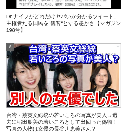
Dr.ナイフがどれだけヤバいか分かるツイート、
主権者たる国民を"観客"とする愚かさ【マガジン
198号】
台湾・蔡英文総統の若いころの写真が美人→過
去に稲田朋美の若いころとして出回った偽物！
写真の人物は女優の長谷川恵美さん？