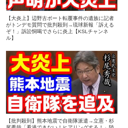
【大炎上】辺野古ボート転覆事件の遺族に記者
がトンデモ質問で批判殺到→琉球新報「訴える
ぞ！」訴訟恫喝でさらに炎上【KSLチャンネ
ル】
【批判殺到】熊本地震で自衛隊派遣→立憲・杉
尾秀哉「看過できない！ヒアリングする！」陸