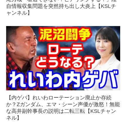
自情報収集問題を突然持ち出し大炎上【KSLチ
ャンネル】
【内ゲバ】れいわローテーション廃止か存続
か？Zガンダム、エマ・シーン声優が激怒！無能
な高井副幹事長の説明は二転三転【KSLチャン
ネル】