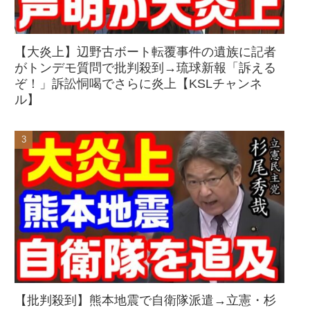
【大炎上】辺野古ボート転覆事件の遺族に記者
がトンデモ質問で批判殺到→琉球新報「訴える
ぞ！」訴訟恫喝でさらに炎上【KSLチャンネ
ル】
【批判殺到】熊本地震で自衛隊派遣→立憲・杉