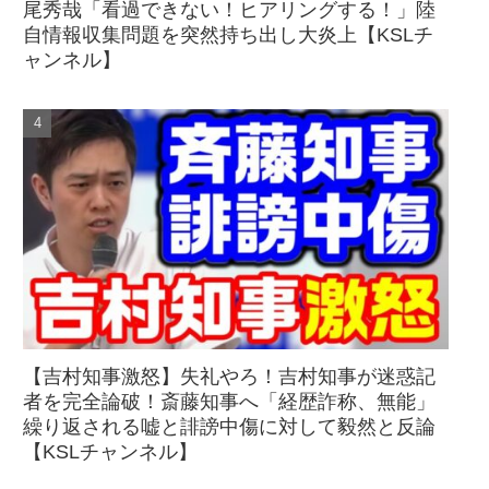
尾秀哉「看過できない！ヒアリングする！」陸
自情報収集問題を突然持ち出し大炎上【KSLチ
ャンネル】
【吉村知事激怒】失礼やろ！吉村知事が迷惑記
者を完全論破！斎藤知事へ「経歴詐称、無能」
繰り返される嘘と誹謗中傷に対して毅然と反論
【KSLチャンネル】