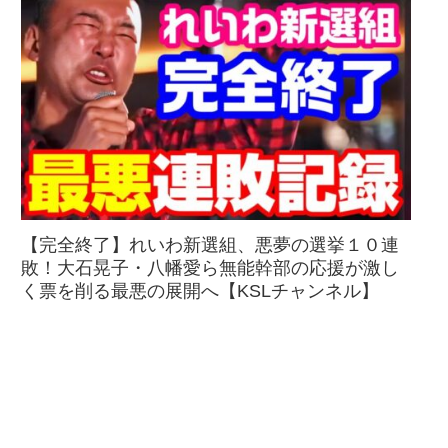
【完全終了】れいわ新選組、悪夢の選挙１０連
敗！大石晃子・八幡愛ら無能幹部の応援が激し
く票を削る最悪の展開へ【KSLチャンネル】