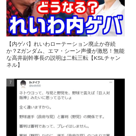
【内ゲバ】れいわローテーション廃止か存続
か？Zガンダム、エマ・シーン声優が激怒！無能
な高井副幹事長の説明は二転三転【KSLチャン
ネル】