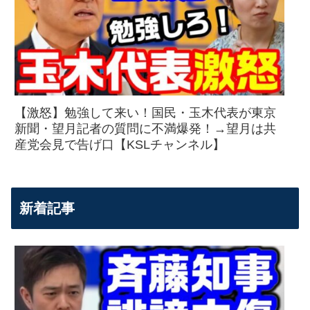
【激怒】勉強して来い！国民・玉木代表が東京
新聞・望月記者の質問に不満爆発！→望月は共
産党会見で告げ口【KSLチャンネル】
新着記事