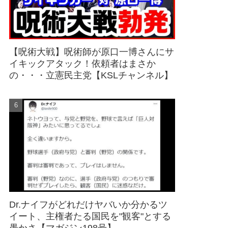
【呪術大戦】呪術師が原口一博さんにサ
イキックアタック！依頼者はまさか
の・・・立憲民主党【KSLチャンネル】
Dr.ナイフがどれだけヤバいか分かるツ
イート、主権者たる国民を"観客"とする