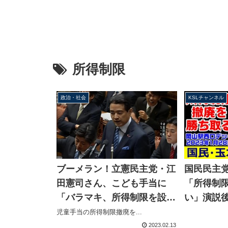
所得制限
政治・社会
KSLチャンネル
ブーメラン！立憲民主党・江
国民民主
田憲司さん、こども手当に
「所得制
「バラマキ、所得制限を設け
い」演説後
るべき、民主党の選挙が第
年1月28
児童手当の所得制限撤廃を...
一」徹底批判の過去
2023.02.13