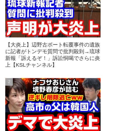
【大炎上】辺野古ボート転覆事件の遺族
に記者がトンデモ質問で批判殺到→琉球
新報「訴えるぞ！」訴訟恫喝でさらに炎
上【KSLチャンネル】