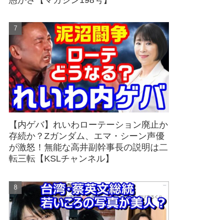
愚かさ【マガジン198号】
【内ゲバ】れいわローテーション廃止か
存続か？Zガンダム、エマ・シーン声優
が激怒！無能な高井副幹事長の説明は二
転三転【KSLチャンネル】