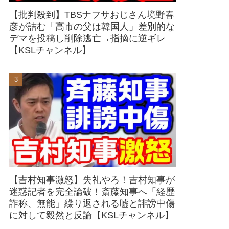
【批判殺到】TBSナフサおじさん境野春
彦が詰む「高市の父は韓国人」差別的な
デマを投稿し削除逃亡→指摘に逆ギレ
【KSLチャンネル】
【吉村知事激怒】失礼やろ！吉村知事が
迷惑記者を完全論破！斎藤知事へ「経歴
詐称、無能」繰り返される嘘と誹謗中傷
に対して毅然と反論【KSLチャンネル】