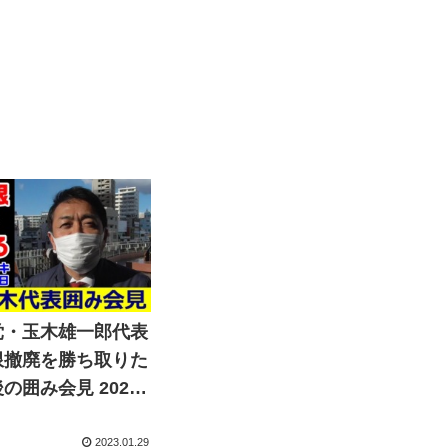
党・玉木雄一郎代表
限撤廃を勝ち取りた
の囲み会見 2023
日 岡山駅西口デッキ
2023.01.29