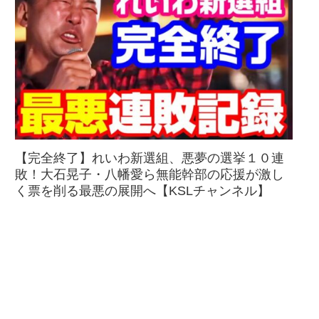
【完全終了】れいわ新選組、悪夢の選挙１０連
敗！大石晃子・八幡愛ら無能幹部の応援が激し
く票を削る最悪の展開へ【KSLチャンネル】