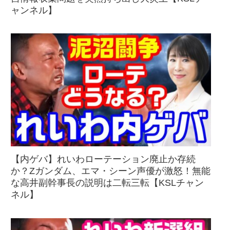
ャンネル】
【内ゲバ】れいわローテーション廃止か存続
か？Zガンダム、エマ・シーン声優が激怒！無能
な高井副幹事長の説明は二転三転【KSLチャン
ネル】