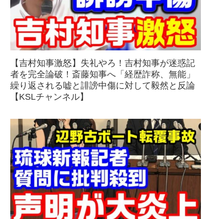
【吉村知事激怒】失礼やろ！吉村知事が迷惑記
者を完全論破！斎藤知事へ「経歴詐称、無能」
繰り返される嘘と誹謗中傷に対して毅然と反論
【KSLチャンネル】