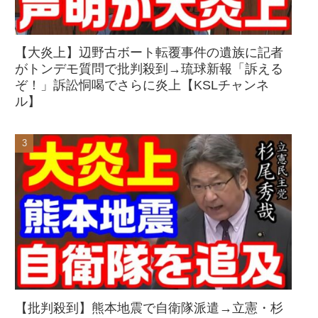
【大炎上】辺野古ボート転覆事件の遺族に記者
がトンデモ質問で批判殺到→琉球新報「訴える
ぞ！」訴訟恫喝でさらに炎上【KSLチャンネ
ル】
【批判殺到】熊本地震で自衛隊派遣→立憲・杉