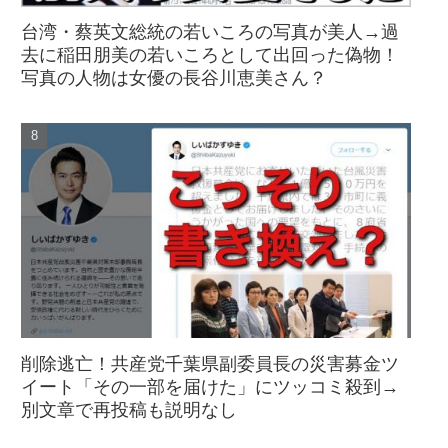
台湾・蔡英文総統の若いころの写真が美人→過
去に稲田朋美の若いころとして出回った偽物！
写真の人物は女優の長谷川恵美さん？
削除逃亡！共産党千葉県副委員長の災害募金ツ
イート「その一部を届けた」にツッコミ殺到→
別文章で再投稿も説明なし