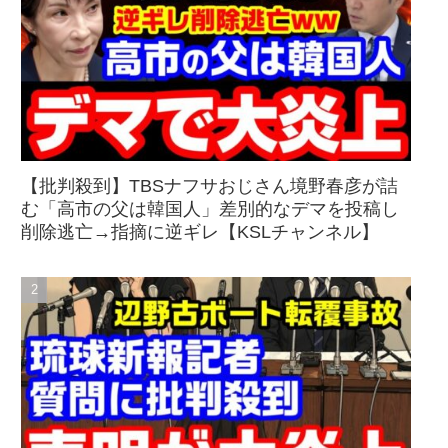
【批判殺到】TBSナフサおじさん境野春彦が詰
む「高市の父は韓国人」差別的なデマを投稿し
削除逃亡→指摘に逆ギレ【KSLチャンネル】