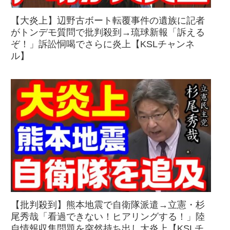
【大炎上】辺野古ボート転覆事件の遺族に記者
がトンデモ質問で批判殺到→琉球新報「訴える
ぞ！」訴訟恫喝でさらに炎上【KSLチャンネ
ル】
【批判殺到】熊本地震で自衛隊派遣→立憲・杉
尾秀哉「看過できない！ヒアリングする！」陸
自情報収集問題を突然持ち出し大炎上【KSLチ