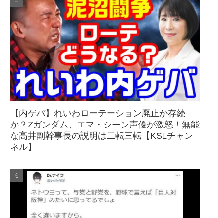
【内ゲバ】れいわローテーション廃止か存続
か？Zガンダム、エマ・シーン声優が激怒！無能
な高井副幹事長の説明は二転三転【KSLチャン
ネル】