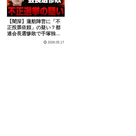
【闇深】蓮舫陣営に「不
正投票依頼」の疑い？都
連会長選惨敗で手塚独裁
体制が崩壊へ【KSLチャ
2026.05.17
ンネル】