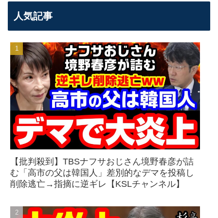
人気記事
【批判殺到】TBSナフサおじさん境野春彦が詰
む「高市の父は韓国人」差別的なデマを投稿し
削除逃亡→指摘に逆ギレ【KSLチャンネル】