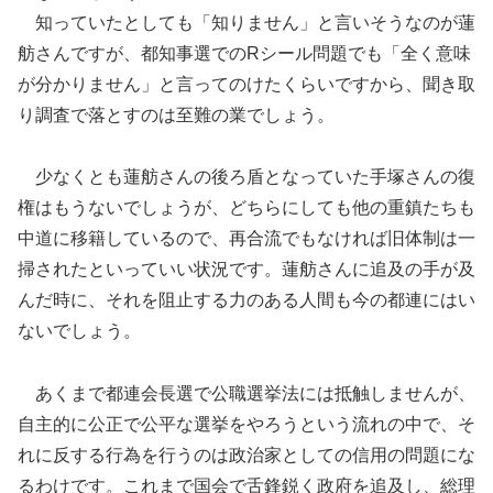
知っていたとしても「知りません」と言いそうなのが蓮
舫さんですが、都知事選でのRシール問題でも「全く意味
が分かりません」と言ってのけたくらいですから、聞き取
り調査で落とすのは至難の業でしょう。
少なくとも蓮舫さんの後ろ盾となっていた手塚さんの復
権はもうないでしょうが、どちらにしても他の重鎮たちも
中道に移籍しているので、再合流でもなければ旧体制は一
掃されたといっていい状況です。蓮舫さんに追及の手が及
んだ時に、それを阻止する力のある人間も今の都連にはい
ないでしょう。
あくまで都連会長選で公職選挙法には抵触しませんが、
自主的に公正で公平な選挙をやろうという流れの中で、そ
れに反する行為を行うのは政治家としての信用の問題にな
るわけです。これまで国会で舌鋒鋭く政府を追及し、総理