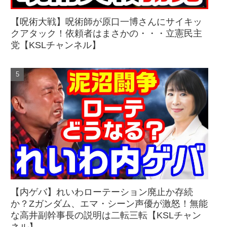
【呪術大戦】呪術師が原口一博さんにサイキッ
クアタック！依頼者はまさかの・・・立憲民主
党【KSLチャンネル】
【内ゲバ】れいわローテーション廃止か存続
か？Zガンダム、エマ・シーン声優が激怒！無能
な高井副幹事長の説明は二転三転【KSLチャン