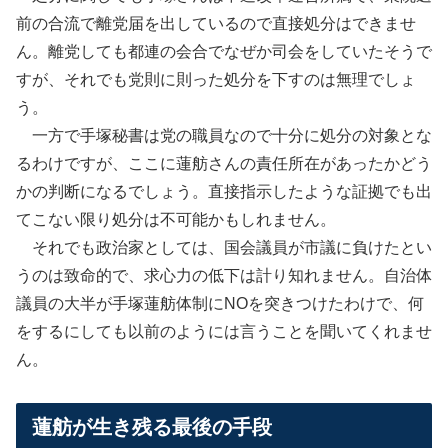
前の合流で離党届を出しているので直接処分はできませ
ん。離党しても都連の会合でなぜか司会をしていたそうで
すが、それでも党則に則った処分を下すのは無理でしょ
う。
一方で手塚秘書は党の職員なので十分に処分の対象とな
るわけですが、ここに蓮舫さんの責任所在があったかどう
かの判断になるでしょう。直接指示したような証拠でも出
てこない限り処分は不可能かもしれません。
それでも政治家としては、国会議員が市議に負けたとい
うのは致命的で、求心力の低下は計り知れません。自治体
議員の大半が手塚蓮舫体制にNOを突きつけたわけで、何
をするにしても以前のようには言うことを聞いてくれませ
ん。
蓮舫が生き残る最後の手段