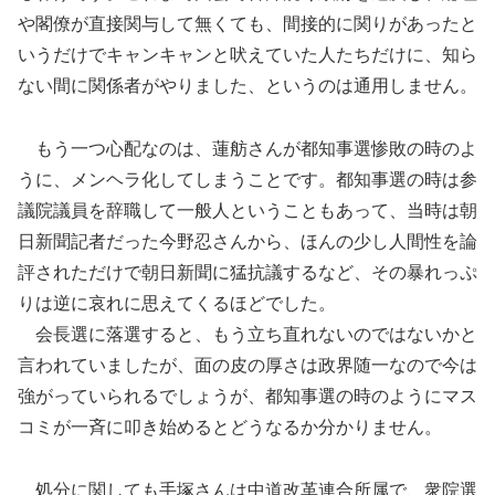
や閣僚が直接関与して無くても、間接的に関りがあったと
いうだけでキャンキャンと吠えていた人たちだけに、知ら
ない間に関係者がやりました、というのは通用しません。
もう一つ心配なのは、蓮舫さんが都知事選惨敗の時のよ
うに、メンヘラ化してしまうことです。都知事選の時は参
議院議員を辞職して一般人ということもあって、当時は朝
日新聞記者だった今野忍さんから、ほんの少し人間性を論
評されただけで朝日新聞に猛抗議するなど、その暴れっぷ
りは逆に哀れに思えてくるほどでした。
会長選に落選すると、もう立ち直れないのではないかと
言われていましたが、面の皮の厚さは政界随一なので今は
強がっていられるでしょうが、都知事選の時のようにマス
コミが一斉に叩き始めるとどうなるか分かりません。
処分に関しても手塚さんは中道改革連合所属で、衆院選