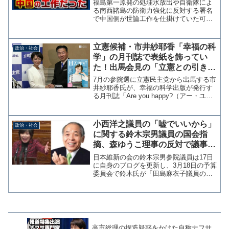
【KSLチャンネル】
福島第一原発の処理水放出や自衛隊によ
る南西諸島の防衛力強化に反対する署名
で中国側が世論工作を仕掛けていた可能
性を読売新聞が報じています。ネット署
名で中国側が世論工作か、処理水放出や
防衛力強化を反対に誘導…専門家「分断
立憲候補・市井紗耶香「幸福の科
政治・社会
広げる」 : 読売新聞 ...
学」の月刊誌で表紙を飾ってい
た！出馬会見の「立憲との引き寄
せ」発言はやっぱりスピリチュア
7月の参院選に立憲民主党から出馬する市
ル？
井紗耶香氏が、幸福の科学出版が発行す
る月刊誌「Are you happy?（アー・ユ
ー・ハッピー?）2018年05月号」の表紙
を飾っていたことが判明した。スピリチ
ュアル系の発言「引き寄せ」 内容は
小西洋之議員の「嘘でいいから」
政治・社会
「ママ...
に関する鈴木宗男議員の国会指
摘、森ゆうこ理事の反対で議事録
作成されず
日本維新の会の鈴木宗男参院議員は17日
に自身のブログを更新し、3月18日の予算
委員会で鈴木氏が「田島麻衣子議員の質
疑が中断したときに、小西洋之議員が田
島議員に、うそでもいいから口頭で通告
したと言えばいいという発言がありま
す」などと問題指摘を...
高市総理の捏造疑惑をかけた自称ナフサ