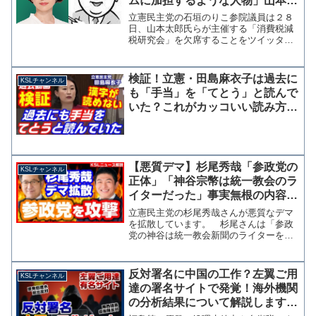
ムに加担するような人物」山本太
郎主催の減税研究会欠席理由とし
立憲民主党の石垣のりこ参院議員は２８
て投稿
日、山本太郎氏らが主催する「消費税減
税研究会」を欠席することをツイッター
で明かした。欠席の理由として石垣氏
は、初回講師に嘉悦大学の高橋洋一教授
が招かれていることを挙げ「レイシズム
検証！立憲・田島麻衣子は過去に
KSLチャンネル
とファシズムに加担するよう...
も「手当」を「てとう」と読んで
いた？これがカッコいい読み方だ
と信じている説が浮上
【悪質デマ】杉尾秀哉「参政党の
KSLチャンネル
正体」「神谷宗幣は統一教会のラ
イターだった」事実無根の内容を
拡散【KSLチャンネル】
立憲民主党の杉尾秀哉さんが悪質なデマ
を拡散しています。 杉尾さんは「参政
党の神谷は統一教会新聞のライターをし
ていた」という、れいわ新選組支持者の
投稿を「参政党の正体」として引用拡散
しています。これは、ある人物が書いた
反対署名に中国の工作？左翼ご用
KSLチャンネル
noteがもとになってい...
達の署名サイトで発覚！海外機関
の分析結果について解説します