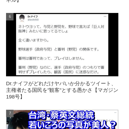
ネル】
Dr.ナイフがどれだけヤバいか分かるツイート、
主権者たる国民を"観客"とする愚かさ【マガジン
198号】