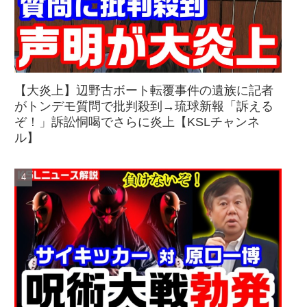
【大炎上】辺野古ボート転覆事件の遺族に記者
がトンデモ質問で批判殺到→琉球新報「訴える
ぞ！」訴訟恫喝でさらに炎上【KSLチャンネ
ル】