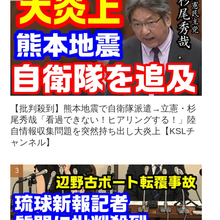
【批判殺到】熊本地震で自衛隊派遣→立憲・杉
尾秀哉「看過できない！ヒアリングする！」陸
自情報収集問題を突然持ち出し大炎上【KSLチ
ャンネル】