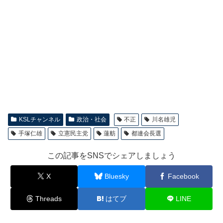
KSLチャンネル
政治・社会
不正
川名雄児
手塚仁雄
立憲民主党
蓮舫
都連会長選
この記事をSNSでシェアしましょう
X
Bluesky
Facebook
Threads
はてブ
LINE