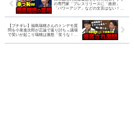
の専門家「プレスリリースに「政府」
「パワーアジア」などの文言はない！」
→ありました【KSLチャンネル】
【ブチギレ】福島瑞穂さんのトンデモ質
問を小泉進次郎が正論で返り討ち→議場
で笑いが起こり瑞穂は激怒「笑うな！」
【KSLチャンネル】