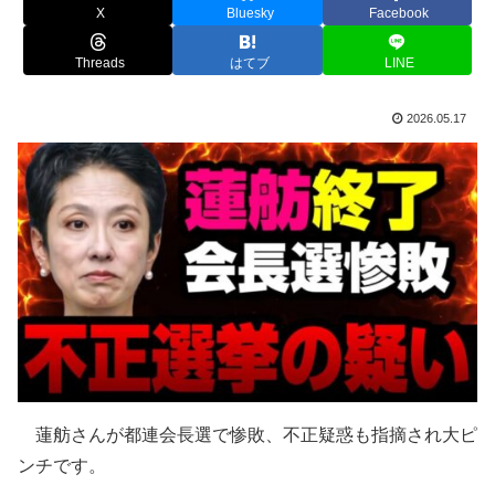
X
Bluesky
Facebook
Threads
はてブ
LINE
2026.05.17
蓮舫さんが都連会長選で惨敗、不正疑惑も指摘され大ピ
ンチです。