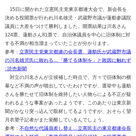
15日に開かれた立憲民主党東京都連大会で、新会長を
決める投開票が行われ川名雄児・武蔵野市議が蓮舫参議院
議員に大差をつけて勝利しました。開票結果は川名さん
124票、蓮舫さん81票で、自治体議員を中心に旧体制に対
する不満が相当溜まっていたことが分かります。
参考：
立憲民主党東京都連の会長選、蓮舫氏が武蔵野市議
の川名雄児氏に敗れる…「勝てる体制を」と敗因に触れず
: 読売新聞
対立の川名さんが立候補した時点で、方々で旧体制の横
暴など不満の声が噴出していたわけですが、選挙中も蓮舫
さんを勝たせて旧体制を維持したい人物らによる不正が疑
われるような事案があったようです。このあたりは東京新
聞がかなり突っ込んで取材してるようですが、おそらく望
月衣塑子記者がまた覚醒しているんでしょう。
参考：
不自然な代議員差し替え…立憲民主の東京都連会長