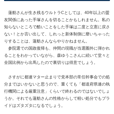
蓮舫さんが生き残るウルトラCとしては、40年以上の盟
友関係にあった手塚さんを切ることかもしれません。私の
知らないところで酷いことをした手塚は二度と立憲に戻さ
ない！とか言い出して、しれっと新体制側に靡いちゃった
りすることは、蓮舫さんならやりかねません。
参院選での国政復帰も、仲間の現職が当選圏外に弾かれ
ることをわかっていながら、森ゆうこさんに続いて堂々と
全国比例から出馬したので裏切りは得意でしょう。
さすがに都連マター止まりで党本部の常任幹事会での処
分まではいかないと思うので、重くても「都道府県連の執
行機関による厳重注意」くらいで終わるのではないでしょ
うか。それでも蓮舫さんの性格からして軽い処分でもプラ
イドはズタズタになるでしょう。