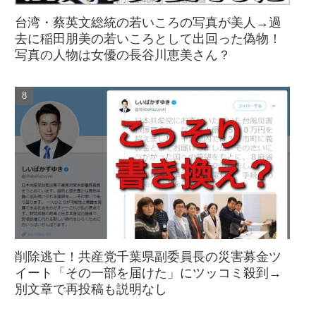
台湾・蔡英文総統の若いころの写真が美人→過
去に稲田朋美の若いころとして出回った偽物！
写真の人物は女優の長谷川恵美さん？
削除逃亡！共産党千葉県副委員長の災害募金ツ
イート「その一部を届けた」にツッコミ殺到→
別文章で再投稿も説明なし