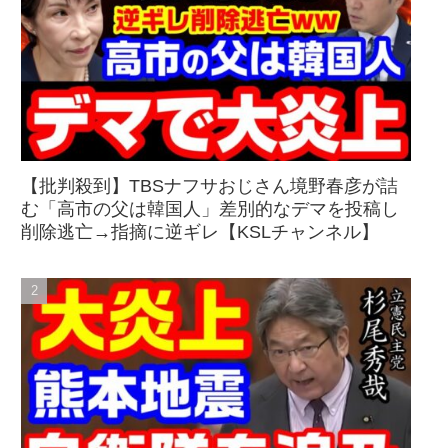
【批判殺到】TBSナフサおじさん境野春彦が詰
む「高市の父は韓国人」差別的なデマを投稿し
削除逃亡→指摘に逆ギレ【KSLチャンネル】