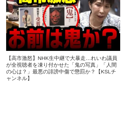
【高市激怒】NHK生中継で大暴走…れいわ議員
が全視聴者を凍り付かせた「鬼の写真」「人間
の心は？」最悪の誹謗中傷で懲罰か？【KSLチ
ャンネル】