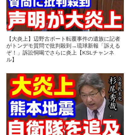
【大炎上】辺野古ボート転覆事件の遺族に記者
がトンデモ質問で批判殺到→琉球新報「訴える
ぞ！」訴訟恫喝でさらに炎上【KSLチャンネ
ル】