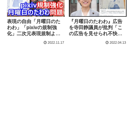
表現の自由「月曜日のた
『月曜日のたわわ』広告
わわ」「pixivの規制強
を寺田静議員が批判「こ
化」二次元表現規制より
の広告を見せられ不快な
も、まず実在する人物を
思いをした女性は多かっ
2022.11.17
2022.04.13
証拠に基づいて守れ！維
たはず。ダメだと気づか
新・阿部司議員が各省に
ない社会に生きているこ
見解を問う
とが恥ずかしい」