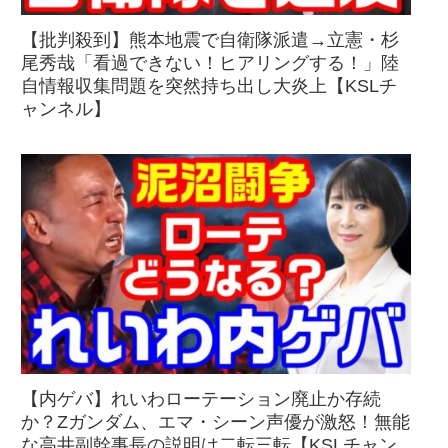
【批判殺到】熊本地震で自衛隊派遣→立憲・杉
尾秀哉「看過できない！ヒアリングする！」陸
自情報収集問題を突然持ち出し大炎上【KSLチ
ャンネル】
【内ゲバ】れいわローテーション廃止か存続
か？Zガンダム、エマ・シーン声優が激怒！無能
な高井副幹事長の説明は二転三転【KSLチャン