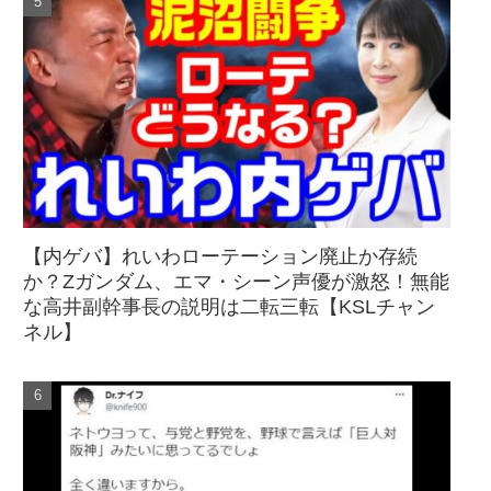
【内ゲバ】れいわローテーション廃止か存続
か？Zガンダム、エマ・シーン声優が激怒！無能
な高井副幹事長の説明は二転三転【KSLチャン
ネル】