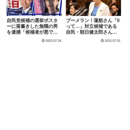
自民党候補の選挙ポスタ
ブーメラン！蓮舫さん「0
ーに落書きした無職の男
って…」対立候補である
を逮捕「候補者が悪であ
自民・朝日健太郎さんの
ると訴えたかった」
本会議発言回数に言及→
2022.07.24
2022.07.01
蓮舫さんもゼロでした