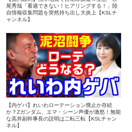
尾秀哉「看過できない！ヒアリングする！」陸
自情報収集問題を突然持ち出し大炎上【KSLチ
ャンネル】
【内ゲバ】れいわローテーション廃止か存続
か？Zガンダム、エマ・シーン声優が激怒！無能
な高井副幹事長の説明は二転三転【KSLチャン
ネル】