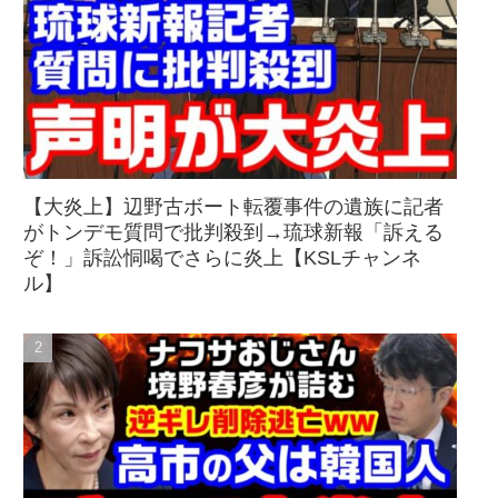
【大炎上】辺野古ボート転覆事件の遺族に記者
がトンデモ質問で批判殺到→琉球新報「訴える
ぞ！」訴訟恫喝でさらに炎上【KSLチャンネ
ル】