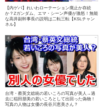
【内ゲバ】れいわローテーション廃止か存続
か？Zガンダム、エマ・シーン声優が激怒！無能
な高井副幹事長の説明は二転三転【KSLチャン
ネル】
台湾・蔡英文総統の若いころの写真が美人→過
去に稲田朋美の若いころとして出回った偽物！
写真の人物は女優の長谷川恵美さん？