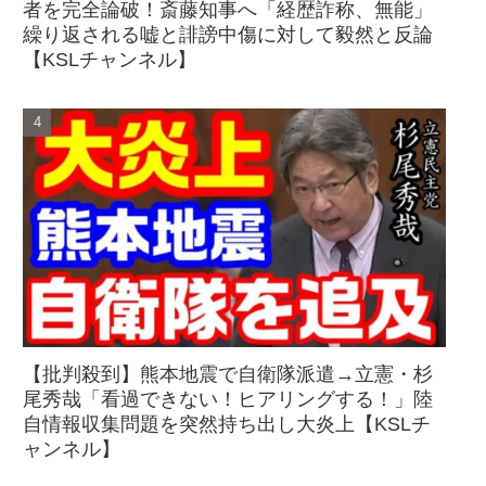
者を完全論破！斎藤知事へ「経歴詐称、無能」
繰り返される嘘と誹謗中傷に対して毅然と反論
【KSLチャンネル】
【批判殺到】熊本地震で自衛隊派遣→立憲・杉
尾秀哉「看過できない！ヒアリングする！」陸
自情報収集問題を突然持ち出し大炎上【KSLチ
ャンネル】