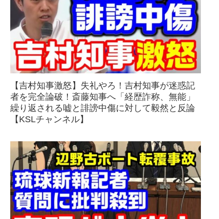
【吉村知事激怒】失礼やろ！吉村知事が迷惑記
者を完全論破！斎藤知事へ「経歴詐称、無能」
繰り返される嘘と誹謗中傷に対して毅然と反論
【KSLチャンネル】