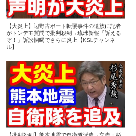
【大炎上】辺野古ボート転覆事件の遺族に記者
がトンデモ質問で批判殺到→琉球新報「訴える
ぞ！」訴訟恫喝でさらに炎上【KSLチャンネ
ル】
【批判殺到】熊本地震で自衛隊派遣→立憲・杉