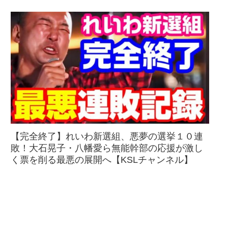
【完全終了】れいわ新選組、悪夢の選挙１０連
敗！大石晃子・八幡愛ら無能幹部の応援が激し
く票を削る最悪の展開へ【KSLチャンネル】