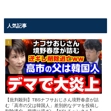
人気記事
【批判殺到】TBSナフサおじさん境野春彦が詰
む「高市の父は韓国人」差別的なデマを投稿し