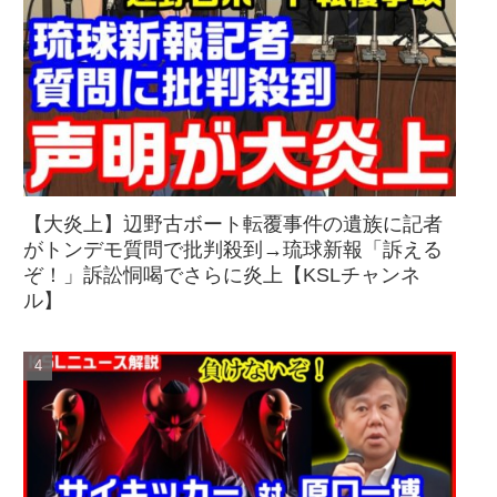
【大炎上】辺野古ボート転覆事件の遺族に記者
がトンデモ質問で批判殺到→琉球新報「訴える
ぞ！」訴訟恫喝でさらに炎上【KSLチャンネ
ル】