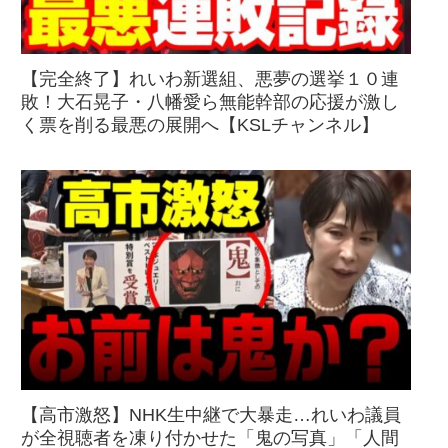
【完全終了】れいわ新選組、悪夢の選挙１０連
敗！大石晃子・八幡愛ら無能幹部の応援が激し
く票を削る最悪の展開へ【KSLチャンネル】
【高市激怒】NHK生中継で大暴走…れいわ議員
が全視聴者を凍り付かせた「鬼の写真」「人間