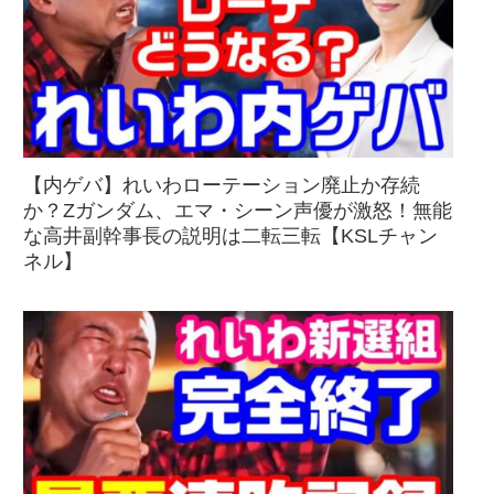
【内ゲバ】れいわローテーション廃止か存続
か？Zガンダム、エマ・シーン声優が激怒！無能
な高井副幹事長の説明は二転三転【KSLチャン
ネル】