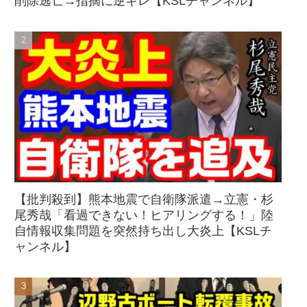
削除逃亡→指摘に逆ギレ【KSLチャンネル】
【批判殺到】熊本地震で自衛隊派遣→立憲・杉
尾秀哉「看過できない！ヒアリングする！」陸
自情報収集問題を突然持ち出し大炎上【KSLチ
ャンネル】