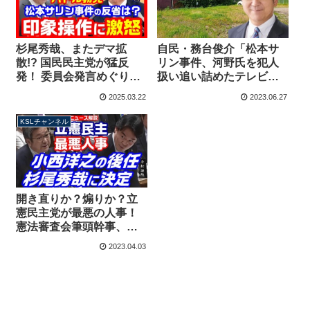
杉尾秀哉、またデマ拡
自民・務台俊介「松本サ
散!? 国民民主党が猛反
リン事件、河野氏を犯人
発！ 委員会発言めぐり榛
扱い追い詰めたテレビキ
葉幹事長も激怒！松本サ
ャスターは長野県選出議
2025.03.22
2023.06.27
リン事件の反省はないの
員として追求型の議員活
か？【KSLチャンネル】
動を継続」
KSLチャンネル
開き直りか？煽りか？立
憲民主党が最悪の人事！
憲法審査会筆頭幹事、小
西洋之の後任に杉尾秀哉
2023.04.03
が決定