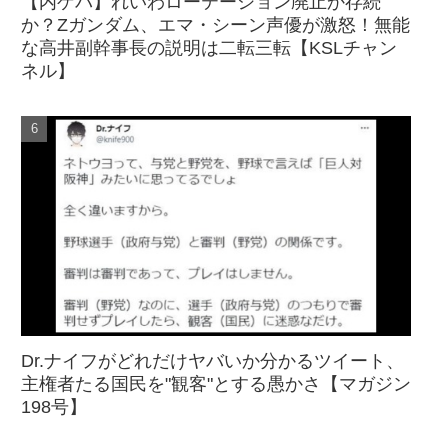
【内ゲバ】れいわローテーション廃止か存続
か？Zガンダム、エマ・シーン声優が激怒！無能
な高井副幹事長の説明は二転三転【KSLチャン
ネル】
Dr.ナイフがどれだけヤバいか分かるツイート、
主権者たる国民を"観客"とする愚かさ【マガジン
198号】