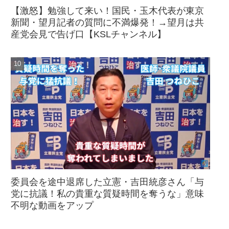
【激怒】勉強して来い！国民・玉木代表が東京
新聞・望月記者の質問に不満爆発！→望月は共
産党会見で告げ口【KSLチャンネル】
委員会を途中退席した立憲・吉田統彦さん「与
党に抗議！私の貴重な質疑時間を奪うな」意味
不明な動画をアップ