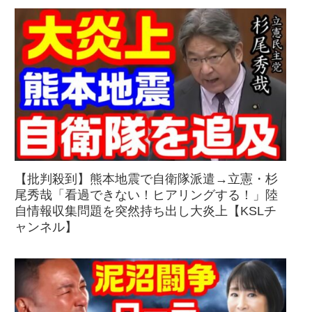
【批判殺到】熊本地震で自衛隊派遣→立憲・杉
尾秀哉「看過できない！ヒアリングする！」陸
自情報収集問題を突然持ち出し大炎上【KSLチ
ャンネル】