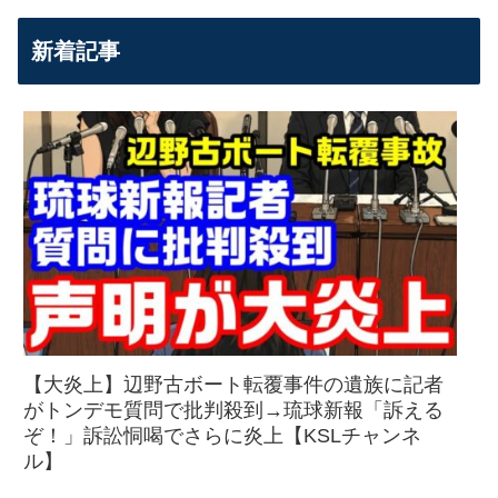
新着記事
【大炎上】辺野古ボート転覆事件の遺族に記者
がトンデモ質問で批判殺到→琉球新報「訴える
ぞ！」訴訟恫喝でさらに炎上【KSLチャンネ
ル】