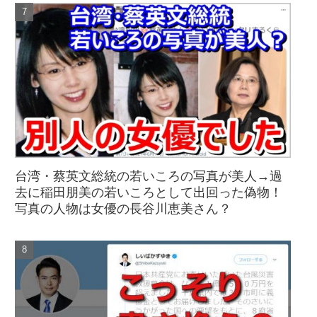
台湾・蔡英文総統の若いころの写真が美人→過
去に稲田朋美の若いころとして出回った偽物！
写真の人物は女優の長谷川恵美さん？