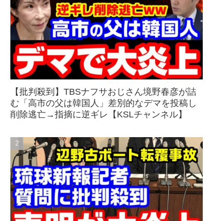
【批判殺到】TBSナフサおじさん境野春彦が詰
む「高市の父は韓国人」差別的なデマを投稿し
削除逃亡→指摘に逆ギレ【KSLチャンネル】