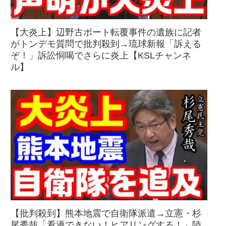
【大炎上】辺野古ボート転覆事件の遺族に記者
がトンデモ質問で批判殺到→琉球新報「訴える
ぞ！」訴訟恫喝でさらに炎上【KSLチャンネ
ル】
【批判殺到】熊本地震で自衛隊派遣→立憲・杉
尾秀哉「看過できない！ヒアリングする！」陸