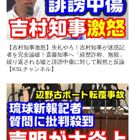
【吉村知事激怒】失礼やろ！吉村知事が迷惑記
者を完全論破！斎藤知事へ「経歴詐称、無能」
繰り返される嘘と誹謗中傷に対して毅然と反論
【KSLチャンネル】