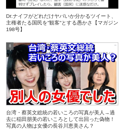
Dr.ナイフがどれだけヤバいか分かるツイート、
主権者たる国民を"観客"とする愚かさ【マガジン
198号】
台湾・蔡英文総統の若いころの写真が美人→過
去に稲田朋美の若いころとして出回った偽物！
写真の人物は女優の長谷川恵美さん？