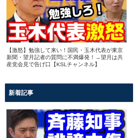
【激怒】勉強して来い！国民・玉木代表が東京
新聞・望月記者の質問に不満爆発！→望月は共
産党会見で告げ口【KSLチャンネル】
新着記事