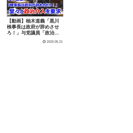
【動画】柚木道義「黒川
検事長は政府が辞めさせ
ろ！」与党議員「政治介
入いいのか？」柚木「今
2020.05.21
日のところはこのへん
で・・・」野党からも爆
笑される