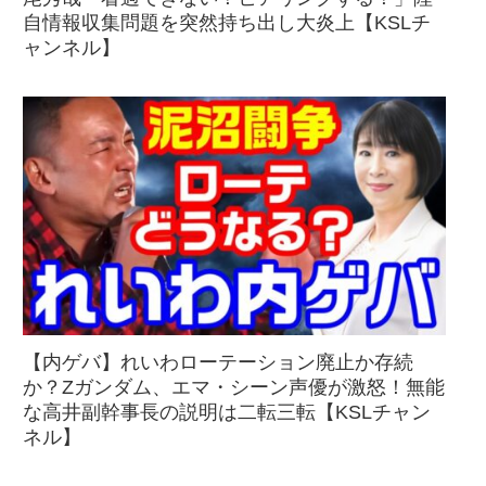
自情報収集問題を突然持ち出し大炎上【KSLチ
ャンネル】
【内ゲバ】れいわローテーション廃止か存続
か？Zガンダム、エマ・シーン声優が激怒！無能
な高井副幹事長の説明は二転三転【KSLチャン
ネル】