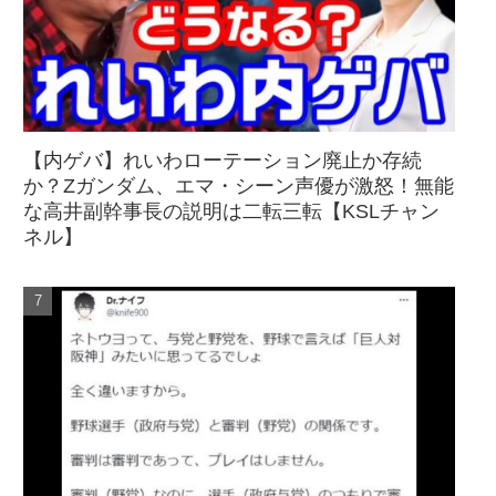
【内ゲバ】れいわローテーション廃止か存続
か？Zガンダム、エマ・シーン声優が激怒！無能
な高井副幹事長の説明は二転三転【KSLチャン
ネル】