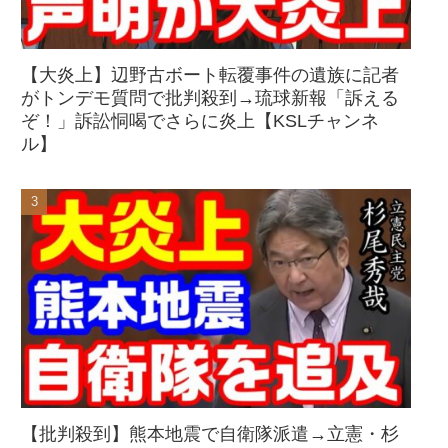
【大炎上】辺野古ボート転覆事件の遺族に記者
がトンデモ質問で批判殺到→琉球新報「訴える
ぞ！」訴訟恫喝でさらに炎上【KSLチャンネ
ル】
【批判殺到】熊本地震で自衛隊派遣→立憲・杉