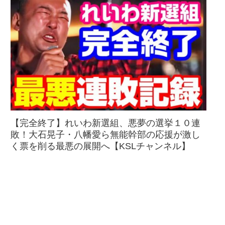
【完全終了】れいわ新選組、悪夢の選挙１０連
敗！大石晃子・八幡愛ら無能幹部の応援が激し
く票を削る最悪の展開へ【KSLチャンネル】