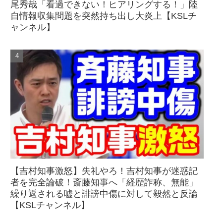
尾秀哉「看過できない！ヒアリングする！」陸
自情報収集問題を突然持ち出し大炎上【KSLチ
ャンネル】
【吉村知事激怒】失礼やろ！吉村知事が迷惑記
者を完全論破！斎藤知事へ「経歴詐称、無能」
繰り返される嘘と誹謗中傷に対して毅然と反論
【KSLチャンネル】