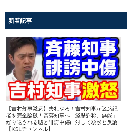
新着記事
【吉村知事激怒】失礼やろ！吉村知事が迷惑記
者を完全論破！斎藤知事へ「経歴詐称、無能」
繰り返される嘘と誹謗中傷に対して毅然と反論
【KSLチャンネル】