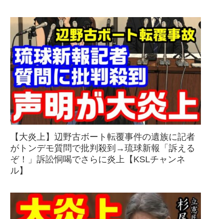
【大炎上】辺野古ボート転覆事件の遺族に記者
がトンデモ質問で批判殺到→琉球新報「訴える
ぞ！」訴訟恫喝でさらに炎上【KSLチャンネ
ル】