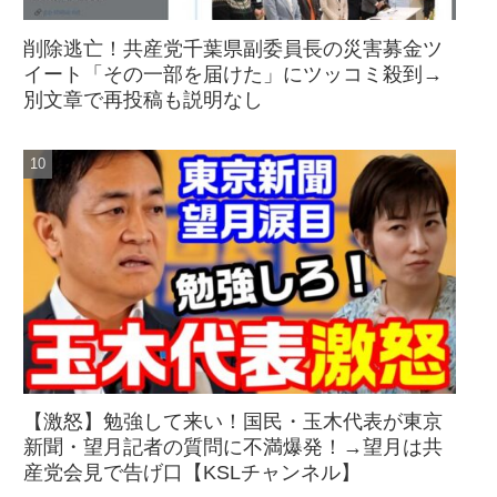
削除逃亡！共産党千葉県副委員長の災害募金ツ
イート「その一部を届けた」にツッコミ殺到→
別文章で再投稿も説明なし
【激怒】勉強して来い！国民・玉木代表が東京
新聞・望月記者の質問に不満爆発！→望月は共
産党会見で告げ口【KSLチャンネル】