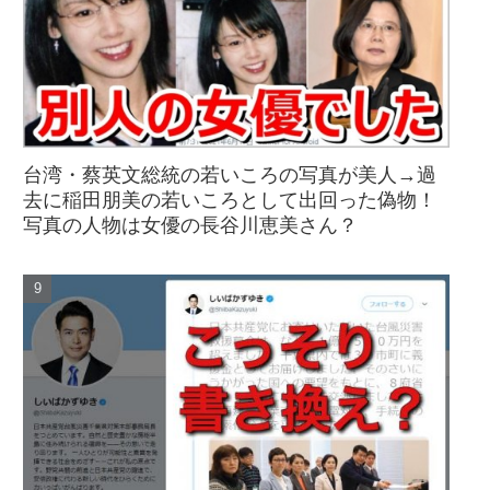
台湾・蔡英文総統の若いころの写真が美人→過
去に稲田朋美の若いころとして出回った偽物！
写真の人物は女優の長谷川恵美さん？