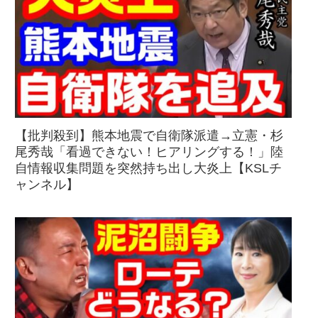
【批判殺到】熊本地震で自衛隊派遣→立憲・杉
尾秀哉「看過できない！ヒアリングする！」陸
自情報収集問題を突然持ち出し大炎上【KSLチ
ャンネル】