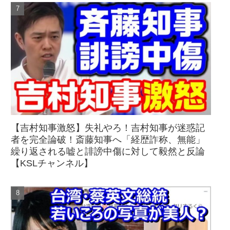
【吉村知事激怒】失礼やろ！吉村知事が迷惑記
者を完全論破！斎藤知事へ「経歴詐称、無能」
繰り返される嘘と誹謗中傷に対して毅然と反論
【KSLチャンネル】