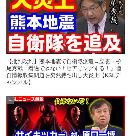
【批判殺到】熊本地震で自衛隊派遣→立憲・杉
尾秀哉「看過できない！ヒアリングする！」陸
自情報収集問題を突然持ち出し大炎上【KSLチ
ャンネル】