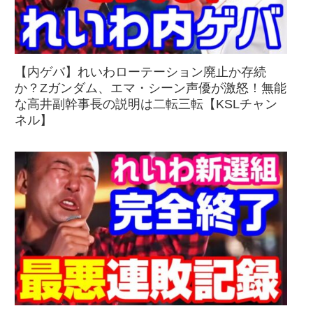
【内ゲバ】れいわローテーション廃止か存続
か？Zガンダム、エマ・シーン声優が激怒！無能
な高井副幹事長の説明は二転三転【KSLチャン
ネル】