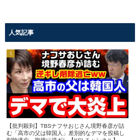
人気記事
【批判殺到】TBSナフサおじさん境野春彦が詰
む「高市の父は韓国人」差別的なデマを投稿し