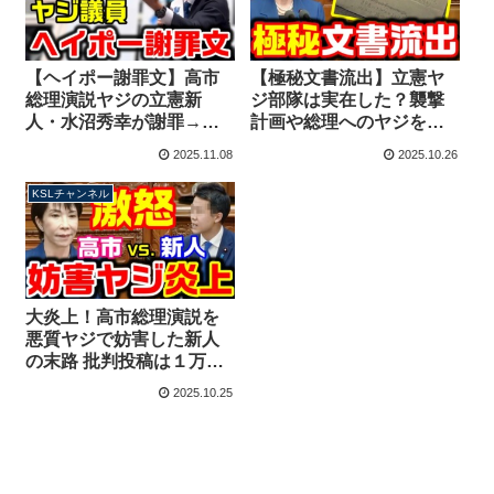
【ヘイポー謝罪文】高市
【極秘文書流出】立憲ヤ
総理演説ヤジの立憲新
ジ部隊は実在した？襲撃
人・水沼秀幸が謝罪→余
計画や総理へのヤジを指
計な自慢話満載で再炎上
示した過去！高市総理演
2025.11.08
2025.10.26
してしまう【KSLチャン
説妨害との関連性は？
ネル】
【KSLチャンネル】
KSLチャンネル
大炎上！高市総理演説を
悪質ヤジで妨害した新人
の末路 批判投稿は１万件
超、削除逃亡を図るも再
2025.10.25
炎上【KSLチャンネル】