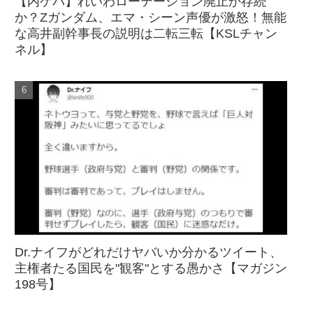
【内ゲバ】れいわローテーション廃止か存続
か？Zガンダム、エマ・シーン声優が激怒！無能
な高井副幹事長の説明は二転三転【KSLチャン
ネル】
Dr.ナイフがどれだけヤバいか分かるツイート、
主権者たる国民を"観客"とする愚かさ【マガジン
198号】