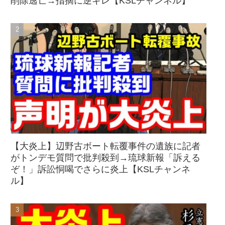
削除逃亡→指摘に逆ギレ【KSLチャンネル】
【大炎上】辺野古ボート転覆事件の遺族に記者
がトンデモ質問で批判殺到→琉球新報「訴える
ぞ！」訴訟恫喝でさらに炎上【KSLチャンネ
ル】