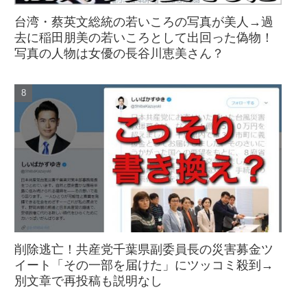
台湾・蔡英文総統の若いころの写真が美人→過
去に稲田朋美の若いころとして出回った偽物！
写真の人物は女優の長谷川恵美さん？
削除逃亡！共産党千葉県副委員長の災害募金ツ
イート「その一部を届けた」にツッコミ殺到→
別文章で再投稿も説明なし