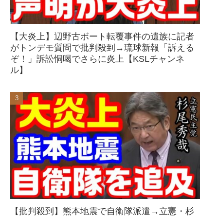
【大炎上】辺野古ボート転覆事件の遺族に記者
がトンデモ質問で批判殺到→琉球新報「訴える
ぞ！」訴訟恫喝でさらに炎上【KSLチャンネ
ル】
【批判殺到】熊本地震で自衛隊派遣→立憲・杉