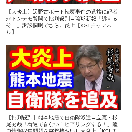
【大炎上】辺野古ボート転覆事件の遺族に記者
がトンデモ質問で批判殺到→琉球新報「訴える
ぞ！」訴訟恫喝でさらに炎上【KSLチャンネ
ル】
【批判殺到】熊本地震で自衛隊派遣→立憲・杉
尾秀哉「看過できない！ヒアリングする！」陸
自情報収集問題を突然持ち出し大炎上【KSLチ