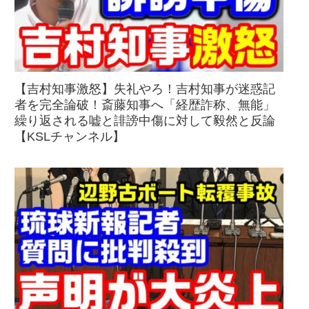
【吉村知事激怒】失礼やろ！吉村知事が迷惑記
者を完全論破！斎藤知事へ「経歴詐称、無能」
繰り返される嘘と誹謗中傷に対して毅然と反論
【KSLチャンネル】