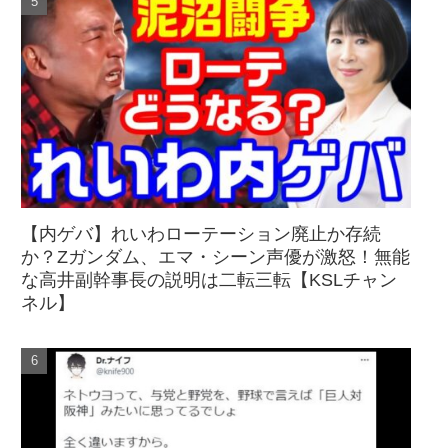
【内ゲバ】れいわローテーション廃止か存続
か？Zガンダム、エマ・シーン声優が激怒！無能
な高井副幹事長の説明は二転三転【KSLチャン
ネル】