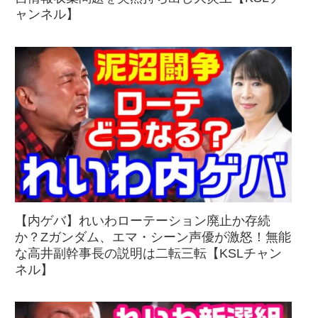
ャンネル】
【内ゲバ】れいわローテーション廃止か存続
か？Zガンダム、エマ・シーン声優が激怒！無能
な高井副幹事長の説明は二転三転【KSLチャン
ネル】