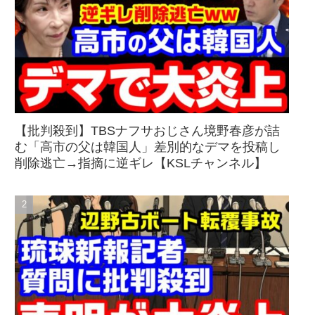
【批判殺到】TBSナフサおじさん境野春彦が詰
む「高市の父は韓国人」差別的なデマを投稿し
削除逃亡→指摘に逆ギレ【KSLチャンネル】