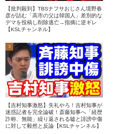
【批判殺到】TBSナフサおじさん境野春
彦が詰む「高市の父は韓国人」差別的な
デマを投稿し削除逃亡→指摘に逆ギレ
【KSLチャンネル】
【吉村知事激怒】失礼やろ！吉村知事が
迷惑記者を完全論破！斎藤知事へ「経歴
詐称、無能」繰り返される嘘と誹謗中傷
に対して毅然と反論【KSLチャンネル】