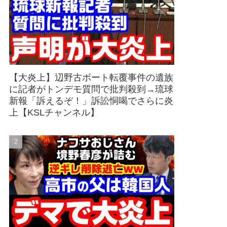
【大炎上】辺野古ボート転覆事件の遺族
に記者がトンデモ質問で批判殺到→琉球
新報「訴えるぞ！」訴訟恫喝でさらに炎
上【KSLチャンネル】