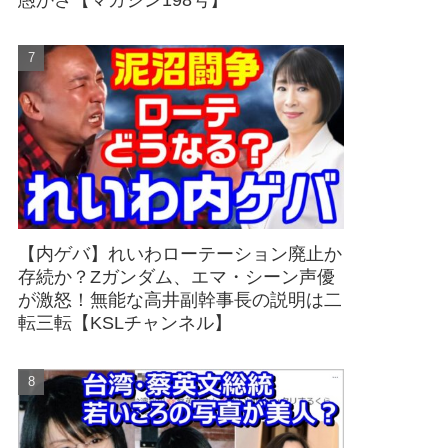
愚かさ【マガジン198号】
【内ゲバ】れいわローテーション廃止か
存続か？Zガンダム、エマ・シーン声優
が激怒！無能な高井副幹事長の説明は二
転三転【KSLチャンネル】