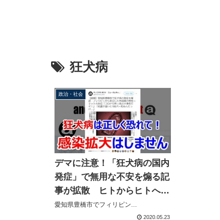
狂犬病
政治・社会
デマに注意！「狂犬病の国内
発症」で無用な不安を煽る記
事が拡散 ヒトからヒトへの
感染はなく流行はしません
愛知県豊橋市でフィリピン...
2020.05.23