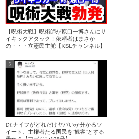
【呪術大戦】呪術師が原口一博さんにサ
イキックアタック！依頼者はまさか
の・・・立憲民主党【KSLチャンネル】
Dr.ナイフがどれだけヤバいか分かるツ
イート、主権者たる国民を"観客"とする