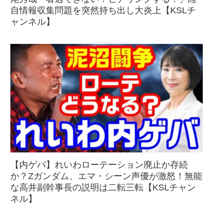
自情報収集問題を突然持ち出し大炎上【KSLチ
ャンネル】
【内ゲバ】れいわローテーション廃止か存続
か？Zガンダム、エマ・シーン声優が激怒！無能
な高井副幹事長の説明は二転三転【KSLチャン
ネル】