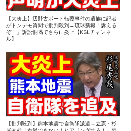
【大炎上】辺野古ボート転覆事件の遺族に記者
がトンデモ質問で批判殺到→琉球新報「訴える
ぞ！」訴訟恫喝でさらに炎上【KSLチャンネ
ル】
【批判殺到】熊本地震で自衛隊派遣→立憲・杉
尾秀哉「看過できない！ヒアリングする！」陸