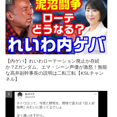
【内ゲバ】れいわローテーション廃止か存続
か？Zガンダム、エマ・シーン声優が激怒！無能
な高井副幹事長の説明は二転三転【KSLチャン
ネル】