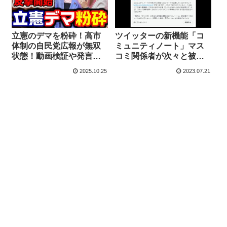
立憲のデマを粉砕！高市
ツイッターの新機能「コ
体制の自民党広報が無双
ミュニティノート」マス
状態！動画検証や発言文
コミ関係者が次々と被
字起こしで誤情報に対応
弾、既得権益崩壊の断末
2025.10.25
2023.07.21
【KSLチャンネル】
魔が見苦しい【マガジン
219号】