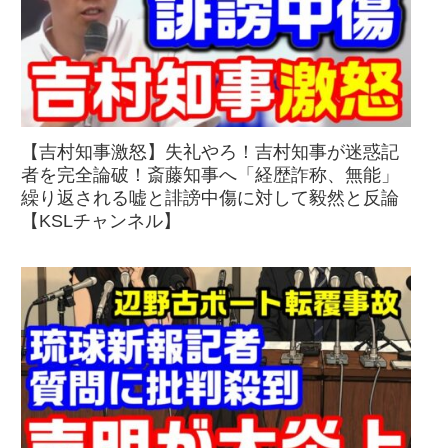
【吉村知事激怒】失礼やろ！吉村知事が迷惑記
者を完全論破！斎藤知事へ「経歴詐称、無能」
繰り返される嘘と誹謗中傷に対して毅然と反論
【KSLチャンネル】