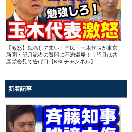
【激怒】勉強して来い！国民・玉木代表が東京
新聞・望月記者の質問に不満爆発！→望月は共
産党会見で告げ口【KSLチャンネル】
新着記事