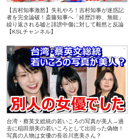
【吉村知事激怒】失礼やろ！吉村知事が迷惑記
者を完全論破！斎藤知事へ「経歴詐称、無能」
繰り返される嘘と誹謗中傷に対して毅然と反論
【KSLチャンネル】
台湾・蔡英文総統の若いころの写真が美人→過
去に稲田朋美の若いころとして出回った偽物！
写真の人物は女優の長谷川恵美さん？