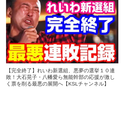
【完全終了】れいわ新選組、悪夢の選挙１０連
敗！大石晃子・八幡愛ら無能幹部の応援が激し
く票を削る最悪の展開へ【KSLチャンネル】