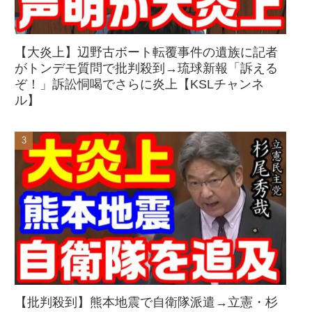
【大炎上】辺野古ボート転覆事件の遺族に記者
がトンデモ質問で批判殺到→琉球新報「訴える
ぞ！」訴訟恫喝でさらに炎上【KSLチャンネ
ル】
【批判殺到】熊本地震で自衛隊派遣→立憲・杉