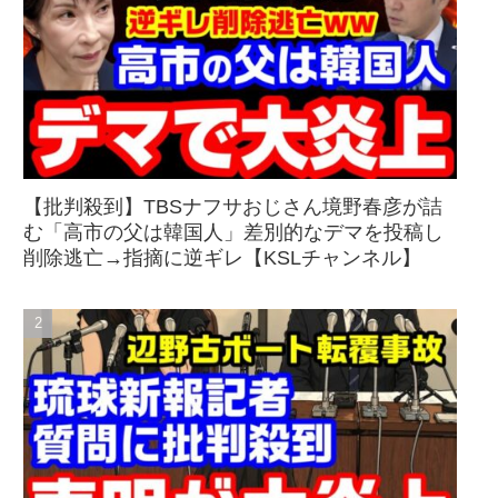
【批判殺到】TBSナフサおじさん境野春彦が詰
む「高市の父は韓国人」差別的なデマを投稿し
削除逃亡→指摘に逆ギレ【KSLチャンネル】