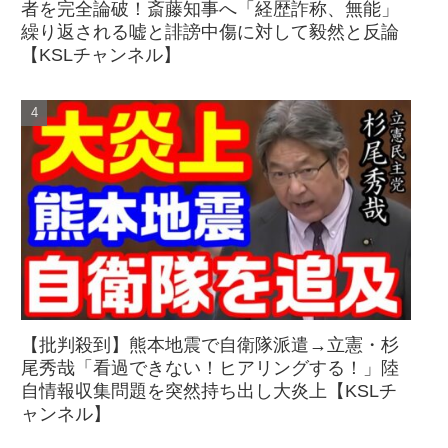
者を完全論破！斎藤知事へ「経歴詐称、無能」
繰り返される嘘と誹謗中傷に対して毅然と反論
【KSLチャンネル】
【批判殺到】熊本地震で自衛隊派遣→立憲・杉
尾秀哉「看過できない！ヒアリングする！」陸
自情報収集問題を突然持ち出し大炎上【KSLチ
ャンネル】