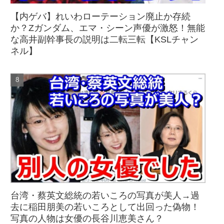
【内ゲバ】れいわローテーション廃止か存続
か？Zガンダム、エマ・シーン声優が激怒！無能
な高井副幹事長の説明は二転三転【KSLチャン
ネル】
台湾・蔡英文総統の若いころの写真が美人→過
去に稲田朋美の若いころとして出回った偽物！
写真の人物は女優の長谷川恵美さん？