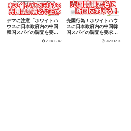
デマに注意「ホワイトハ
売国行為！ホワイトハウ
ウスに日本政府内の中国
スに日本政府内の中国韓
韓国スパイの調査を要求
国スパイの調査を要求す
する請願署名」←この請
る請願署名→外国人参政
2020.12.07
2020.12.06
願署名サイトの正体と作
権より危険な内政干渉
成者の嘘【マガジン68
号】