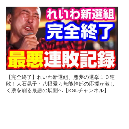
【完全終了】れいわ新選組、悪夢の選挙１０連
敗！大石晃子・八幡愛ら無能幹部の応援が激し
く票を削る最悪の展開へ【KSLチャンネル】