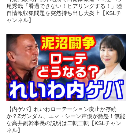
尾秀哉「看過できない！ヒアリングする！」陸
自情報収集問題を突然持ち出し大炎上【KSLチ
ャンネル】
【内ゲバ】れいわローテーション廃止か存続
か？Zガンダム、エマ・シーン声優が激怒！無能
な高井副幹事長の説明は二転三転【KSLチャン
ネル】