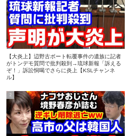
【大炎上】辺野古ボート転覆事件の遺族に記者
がトンデモ質問で批判殺到→琉球新報「訴える
ぞ！」訴訟恫喝でさらに炎上【KSLチャンネ
ル】