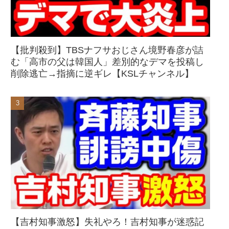
【批判殺到】TBSナフサおじさん境野春彦が詰
む「高市の父は韓国人」差別的なデマを投稿し
削除逃亡→指摘に逆ギレ【KSLチャンネル】
【吉村知事激怒】失礼やろ！吉村知事が迷惑記