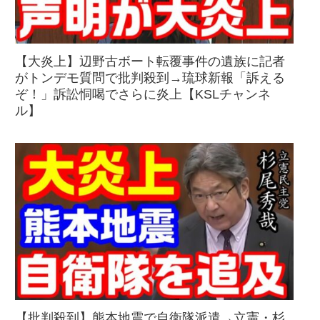
【大炎上】辺野古ボート転覆事件の遺族に記者
がトンデモ質問で批判殺到→琉球新報「訴える
ぞ！」訴訟恫喝でさらに炎上【KSLチャンネ
ル】
【批判殺到】熊本地震で自衛隊派遣→立憲・杉