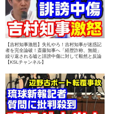
【吉村知事激怒】失礼やろ！吉村知事が迷惑記
者を完全論破！斎藤知事へ「経歴詐称、無能」
繰り返される嘘と誹謗中傷に対して毅然と反論
【KSLチャンネル】