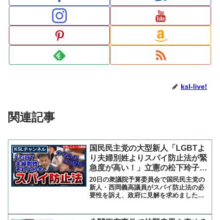
ksl-live!
関連記事
国民民主党の大型新人「LGBTよ
KSLチャンネル
り夫婦別姓よりスパイ防止法が緊
急度が高い！」立憲の松下玲子は
不満を隠せない模様【KSLチャン
20日の衆議院予算委員会で国民民主党の
ネル】
新人・西岡義高議員がスパイ防止法の必
要性を訴え、政府に見解を求めました。
西岡議員はその中で「LGBT理解増進法
や選択的夫婦別氏制度の議論では日本だ
けが遅れている、諸外国並みの法整備を