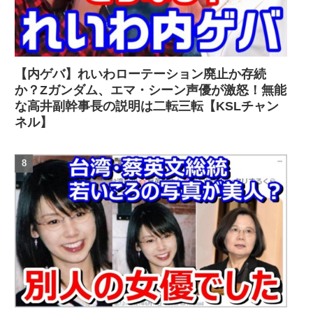
【内ゲバ】れいわローテーション廃止か存続
か？Zガンダム、エマ・シーン声優が激怒！無能
な高井副幹事長の説明は二転三転【KSLチャン
ネル】