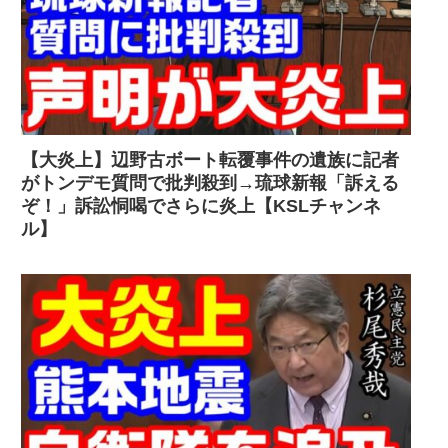
【大炎上】辺野古ボート転覆事件の遺族に記者
がトンデモ質問で批判殺到→琉球新報「訴える
ぞ！」訴訟恫喝でさらに炎上【KSLチャンネ
ル】