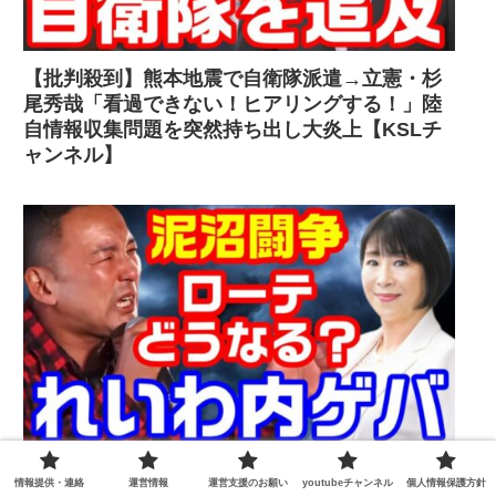
【批判殺到】熊本地震で自衛隊派遣→立憲・杉
尾秀哉「看過できない！ヒアリングする！」陸
自情報収集問題を突然持ち出し大炎上【KSLチ
ャンネル】
【内ゲバ】れいわローテーション廃止か存続
情報提供・連絡
運営情報
運営支援のお願い
youtubeチャンネル
個人情報保護方針