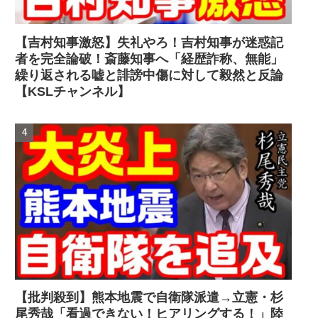
【吉村知事激怒】失礼やろ！吉村知事が迷惑記
者を完全論破！斎藤知事へ「経歴詐称、無能」
繰り返される嘘と誹謗中傷に対して毅然と反論
【KSLチャンネル】
【批判殺到】熊本地震で自衛隊派遣→立憲・杉
尾秀哉「看過できない！ヒアリングする！」陸