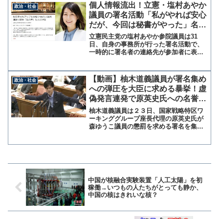
ューに答えたもので、記事は会員向けで
個人情報流出！立憲・塩村あやか
政治・社会
あるため詳細をここには書...
議員の署名活動「私がやれば安心
だが、今回は秘書がやった」名簿
が選挙に利用されるとの指摘も
立憲民主党の塩村あやか参院議員は31
日、自身の事務所が行った署名活動で、
一時的に署名者の連絡先が参加者に表示
されてしまうトラブルが発生していたこ
とを明かした。大変申し訳ありません。
開始直後の短時間ではありますが、署名
【動画】柚木道義議員が署名集め
政治・社会
頂いた方の間で連絡先が見...
への弾圧を大臣に求める暴挙！虚
偽発言連発で原英史氏への名誉棄
損を繰り返す
柚木道義議員は２３日、国家戦略特区ワ
ーキンググループ座長代理の原英史氏が
森ゆうこ議員の懲罰を求める署名を集め
ていることに関し「とんでもないこと
だ」「これを許すのか」と内閣委員会で
北村内閣府特命担当大臣（地方創生、規
制改革）に詰問をする場面が...
中国が核融合実験装置「人工太陽」を初
稼働→いつもの人たちがとっても静か、
中国の核はきれいな核？