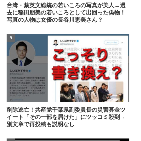
台湾・蔡英文総統の若いころの写真が美人→過
去に稲田朋美の若いころとして出回った偽物！
写真の人物は女優の長谷川恵美さん？
削除逃亡！共産党千葉県副委員長の災害募金ツ
イート「その一部を届けた」にツッコミ殺到→
別文章で再投稿も説明なし