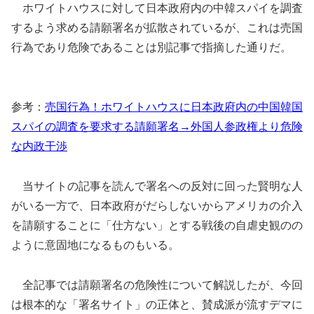
ホワイトハウスに対して日本政府内の中韓スパイを調査
するよう求める請願署名が拡散されているが、これは売国
行為であり危険であることは別記事で指摘した通りだ。
参考：
売国行為！ホワイトハウスに日本政府内の中国韓国
スパイの調査を要求する請願署名→外国人参政権より危険
な内政干渉
当サイトの記事を読んで署名への反対に回った賢明な人
がいる一方で、日本政府がだらしないからアメリカの介入
を請願することに「仕方ない」とする戦後の自虐史観のの
ように意固地になるものもいる。
全記事では請願署名の危険性について解説したが、今回
は根本的な「署名サイト」の正体と、賛成派が流すデマに