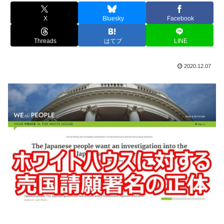
X
Bluesky
Facebook
Threads
はてブ
LINE
2020.12.07