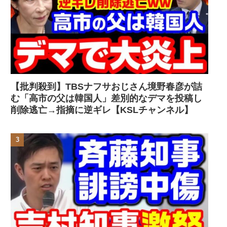
【批判殺到】TBSナフサおじさん境野春彦が詰
む「高市の父は韓国人」差別的なデマを投稿し
削除逃亡→指摘に逆ギレ【KSLチャンネル】