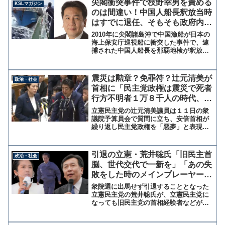
尖閣衝突事件で枝野幸男を責める
KSLマガジン
という声がよく聞かれ...
のは間違い！中国人船長釈放当時
はすでに退任、そもそも政府内に
はいなかった【マガジン53号】
2010年に尖閣諸島沖で中国漁船が日本の
海上保安庁巡視船に衝突した事件で、逮
捕された中国人船長を那覇地検が釈放し
帰国させたことが当時、大問題となっ
た。だが、これが当時の菅直人総理の指
示であったことを前原誠司元外相が暴露
震災は勲章？免罪符？辻元清美が
政治・社会
したことで、菅元総理だ...
首相に「民主党政権は震災で死者
行方不明者１万８千人の時代、悪
夢と呼ぶな！」
立憲民主党の辻元清美議員は１１日の衆
議院予算員会で質問に立ち、安倍首相が
繰り返し民主党政権を「悪夢」と表現す
ることに関し「もう二度と言わないと約
束してください」と求めた。 これに対
し安倍首相は「経済政策について説明す
引退の立憲・荒井聡氏「旧民主首
政治・社会
るには比較が分かり易い」...
脳、世代交代で一新を」「あの失
敗をした時のメインプレーヤーが
頑張っている限りは」悪夢の民主
衆院選に出馬せず引退することとなった
党政権を思い起こさせるメンバー
立憲民主党の荒井聡氏が、立憲民主党に
なっても旧民主党の首相経験者などが表
に苦言
に出てきている現状について苦言を呈し
ている。 新井氏が日経新聞のインタビ