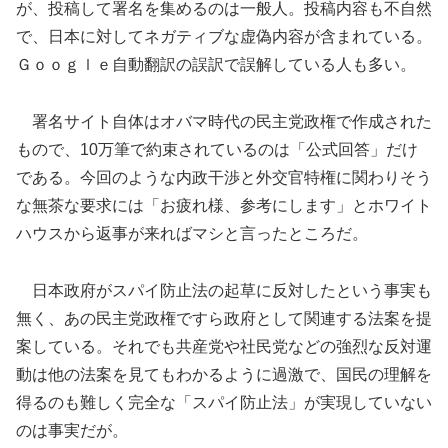
が、投稿して署名を集めるのは一般人。投稿内容も不自然
で、日本に対してネガティブな虚偽内容が含まれている。
Ｇｏｏｇｌｅ自動翻訳の誤訳で誤解している人も多い。
署名サイト自体はオバマ時代の民主党政権で作成された
もので、10万筆で約束されているのは「公式回答」だけ
である。今回のような内政干渉と外交官特権に関わりそう
な無茶な要求には「お疲れ様、参考にします」とホワイト
ハウスから返事が来ればマシと言ったところだ。
日本政府がスパイ防止法の起草に反対したという事実も
無く、あの民主党政権ですら政府として関連する法案を提
案している。それでも共産党や社民党などの強烈な反対運
動は他の法案を見てもわかるように過激で、国民の理解を
得るのも難しく完全な「スパイ防止法」が実現していない
のは事実だが。