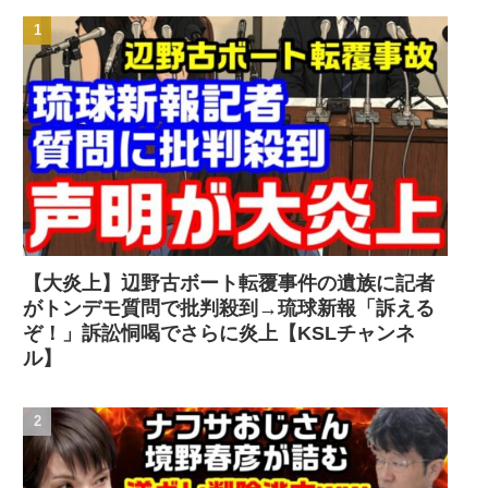
【大炎上】辺野古ボート転覆事件の遺族に記者
がトンデモ質問で批判殺到→琉球新報「訴える
ぞ！」訴訟恫喝でさらに炎上【KSLチャンネ
ル】