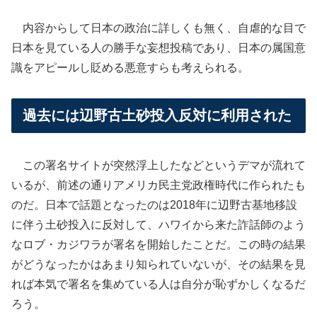
内容からして日本の政治に詳しくも無く、自虐的な目で
日本を見ている人の勝手な妄想投稿であり、日本の属国意
識をアピールし貶める悪意すらも考えられる。
過去には辺野古土砂投入反対に利用された
この署名サイトが突然浮上したなどというデマが流れて
いるが、前述の通りアメリカ民主党政権時代に作られたも
のだ。日本で話題となったのは2018年に辺野古基地移設
に伴う土砂投入に反対して、ハワイから来た詐話師のよう
なロブ・カジワラが署名を開始したことだ。この時の結果
がどうなったかはあまり知られていないが、その結果を見
れば本気で署名を集めている人は自分が恥ずかしくなるだ
ろう。