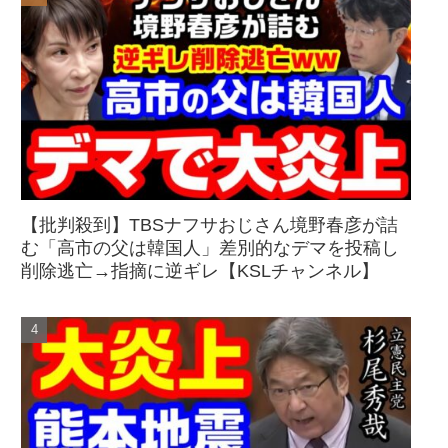
【批判殺到】TBSナフサおじさん境野春彦が詰
む「高市の父は韓国人」差別的なデマを投稿し
削除逃亡→指摘に逆ギレ【KSLチャンネル】