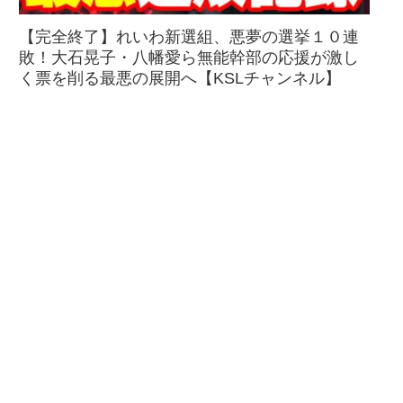
【完全終了】れいわ新選組、悪夢の選挙１０連
敗！大石晃子・八幡愛ら無能幹部の応援が激し
く票を削る最悪の展開へ【KSLチャンネル】