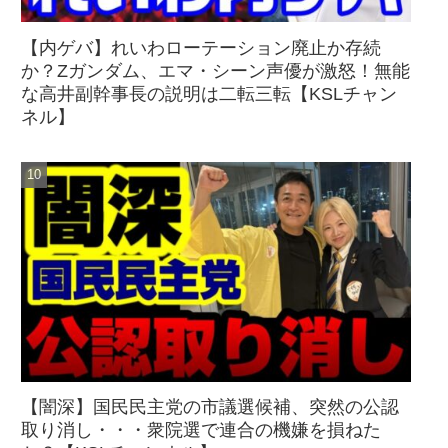
【内ゲバ】れいわローテーション廃止か存続
か？Zガンダム、エマ・シーン声優が激怒！無能
な高井副幹事長の説明は二転三転【KSLチャン
ネル】
【闇深】国民民主党の市議選候補、突然の公認
取り消し・・・衆院選で連合の機嫌を損ねた