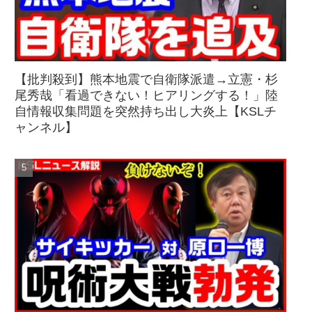
【批判殺到】熊本地震で自衛隊派遣→立憲・杉
尾秀哉「看過できない！ヒアリングする！」陸
自情報収集問題を突然持ち出し大炎上【KSLチ
ャンネル】