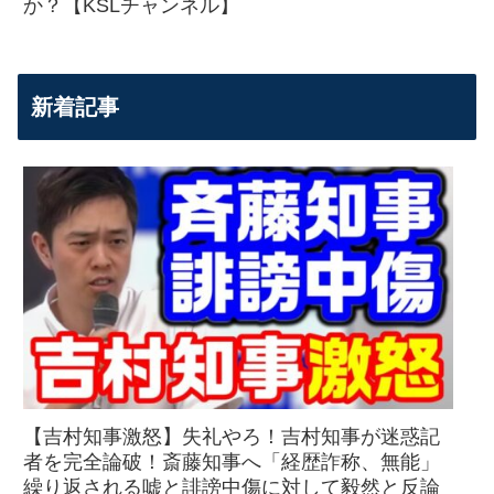
か？【KSLチャンネル】
新着記事
【吉村知事激怒】失礼やろ！吉村知事が迷惑記
者を完全論破！斎藤知事へ「経歴詐称、無能」
繰り返される嘘と誹謗中傷に対して毅然と反論