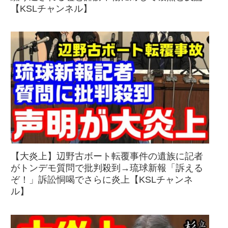
【KSLチャンネル】
【大炎上】辺野古ボート転覆事件の遺族に記者
がトンデモ質問で批判殺到→琉球新報「訴える
ぞ！」訴訟恫喝でさらに炎上【KSLチャンネ
ル】