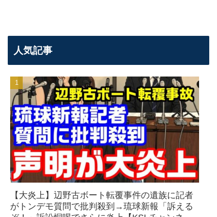
人気記事
【大炎上】辺野古ボート転覆事件の遺族に記者
がトンデモ質問で批判殺到→琉球新報「訴える