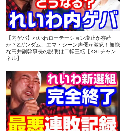
【内ゲバ】れいわローテーション廃止か存続
か？Zガンダム、エマ・シーン声優が激怒！無能
な高井副幹事長の説明は二転三転【KSLチャン
ネル】