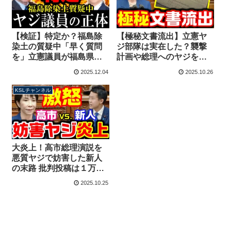
【検証】特定か？福島除
【極秘文書流出】立憲ヤ
染土の質疑中「早く質問
ジ部隊は実在した？襲撃
を」立憲議員が福島県民
計画や総理へのヤジを指
の前でヤジ、音声を比較
示した過去！高市総理演
2025.12.04
2025.10.26
してみると・・・【KSL
説妨害との関連性は？
チャンネル】
【KSLチャンネル】
KSLチャンネル
大炎上！高市総理演説を
悪質ヤジで妨害した新人
の末路 批判投稿は１万件
超、削除逃亡を図るも再
2025.10.25
炎上【KSLチャンネル】