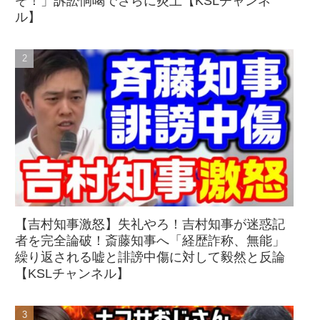
ぞ！」訴訟恫喝でさらに炎上【KSLチャンネ
ル】
【吉村知事激怒】失礼やろ！吉村知事が迷惑記
者を完全論破！斎藤知事へ「経歴詐称、無能」
繰り返される嘘と誹謗中傷に対して毅然と反論
【KSLチャンネル】