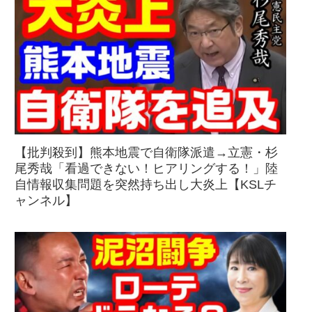
【批判殺到】熊本地震で自衛隊派遣→立憲・杉
尾秀哉「看過できない！ヒアリングする！」陸
自情報収集問題を突然持ち出し大炎上【KSLチ
ャンネル】