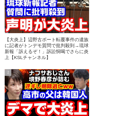
【大炎上】辺野古ボート転覆事件の遺族
に記者がトンデモ質問で批判殺到→琉球
新報「訴えるぞ！」訴訟恫喝でさらに炎
上【KSLチャンネル】