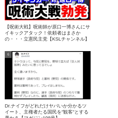
【呪術大戦】呪術師が原口一博さんにサ
イキックアタック！依頼者はまさか
の・・・立憲民主党【KSLチャンネル】
Dr.ナイフがどれだけヤバいか分かるツ
イート、主権者たる国民を"観客"とする