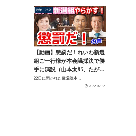
ル】
政治・社会
【動画】懲罰だ！れいわ新選
組ご一行様が本会議採決で勝
手に演説（山本太郎、たがや
亮、大石あきこ）
22日に開かれた衆議院本...
2022.02.22