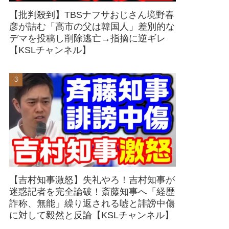
【批判殺到】TBSナフサおじさん境野春
彦が詰む「高市の父は韓国人」差別的な
デマを投稿し削除逃亡→指摘に逆ギレ
【KSLチャンネル】
【吉村知事激怒】失礼やろ！吉村知事が
迷惑記者を完全論破！斎藤知事へ「経歴
詐称、無能」繰り返される嘘と誹謗中傷
に対して毅然と反論【KSLチャンネル】