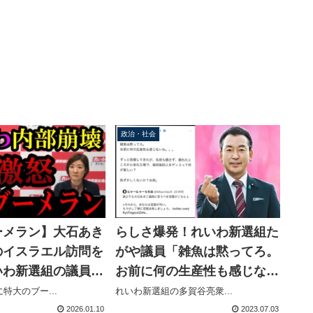
政治・社会
ーメラン】大石あき
らしさ爆発！れいわ新選組た
のイスラエル訪問を
がや議員「雑魚は黙ってろ。
いわ新選組の議員も
お前に何の生産性も感じない
ました！支持者激怒
わ」一般人への暴言投稿で炎
特大のブー...
れいわ新選組の多賀谷亮衆...
に【KSLチャンネ
上
2026.01.10
2023.07.03