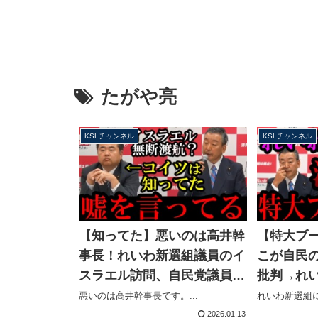
たがや亮
KSLチャンネル
KSLチャンネル
【知ってた】悪いのは高井幹
【特大ブ
事長！れいわ新選組議員のイ
こが自民
スラエル訪問、自民党議員が
批判→れ
幹事長に打診→たがや議員へ
参加して
悪いのは高井幹事長です。...
れいわ新選組に
【KSLチャンネル】
で除名騒動
2026.01.13