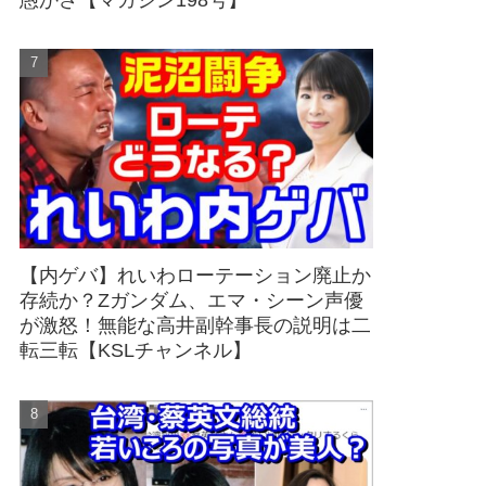
愚かさ【マガジン198号】
【内ゲバ】れいわローテーション廃止か
存続か？Zガンダム、エマ・シーン声優
が激怒！無能な高井副幹事長の説明は二
転三転【KSLチャンネル】