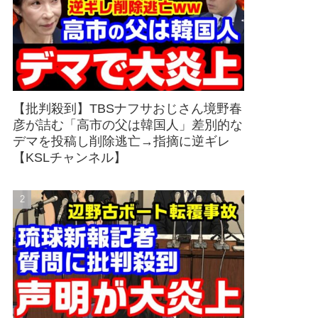
【批判殺到】TBSナフサおじさん境野春
彦が詰む「高市の父は韓国人」差別的な
デマを投稿し削除逃亡→指摘に逆ギレ
【KSLチャンネル】