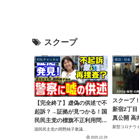
スクープ
KSLチャンネル
政治・社会
スクープ
【完全終了】虚偽の供述で不
新宿2丁
起訴？→証拠が見つかる！国
真公開 高
民民主党の標旗不正利用問
でかき消
新型コロナウイ
題、岡野純子議員の辞職は不
国民民主党の岡野純子衆議...
く
可避か？【KSLチャンネル】
2025.12.29