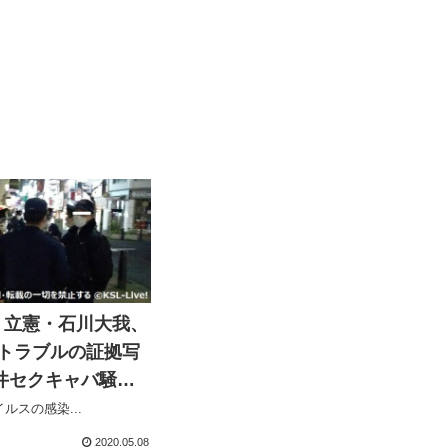
！立憲・石川大我、
目トラブルの証拠写
井セクキャバ騒動
された立憲の闇を暴
ルスの感染...
2020.05.08