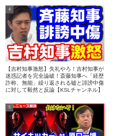
【吉村知事激怒】失礼やろ！吉村知事が
迷惑記者を完全論破！斎藤知事へ「経歴
詐称、無能」繰り返される嘘と誹謗中傷
に対して毅然と反論【KSLチャンネル】