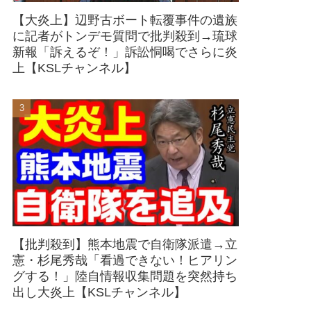
【大炎上】辺野古ボート転覆事件の遺族
に記者がトンデモ質問で批判殺到→琉球
新報「訴えるぞ！」訴訟恫喝でさらに炎
上【KSLチャンネル】
【批判殺到】熊本地震で自衛隊派遣→立
憲・杉尾秀哉「看過できない！ヒアリン
グする！」陸自情報収集問題を突然持ち
出し大炎上【KSLチャンネル】