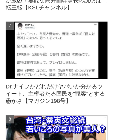
が激怒！無能な高井副幹事長の説明は二
転三転【KSLチャンネル】
Dr.ナイフがどれだけヤバいか分かるツ
イート、主権者たる国民を"観客"とする
愚かさ【マガジン198号】