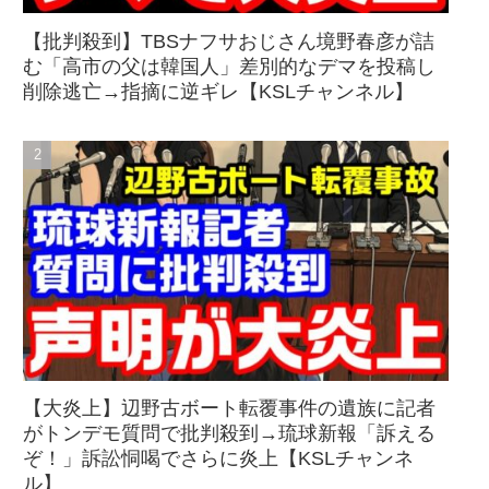
【批判殺到】TBSナフサおじさん境野春彦が詰
む「高市の父は韓国人」差別的なデマを投稿し
削除逃亡→指摘に逆ギレ【KSLチャンネル】
【大炎上】辺野古ボート転覆事件の遺族に記者
がトンデモ質問で批判殺到→琉球新報「訴える
ぞ！」訴訟恫喝でさらに炎上【KSLチャンネ
ル】