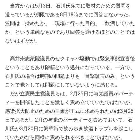
当方からは5月3日、石川氏宛てに取材のための質問を
送っているが期限である8日18時までに回答はなかった。
質問は「揉めたか」「現場に行った目的」「飲酒していた
か」という単純なものであり回答を避けるほどのことでは
ないはずだが。
高井崇志衆院議員のセクキャバ騒動では緊急事態宣言後
ということもあり除籍という処分になっている。一方で、
石川氏の場合は時期の問題よりも「目撃証言のみ」という
ことで党としては問題にしていないように感じる。
だが立憲民主党議員らは、2月25日に与党議員がパーテ
ィーを開催したことを激しく責め立てていたではないか。
感染拡大防止のための自粛が正式に求められたのは3月25
日であるが、2月の与党のパーティーを責めておいて、石
川氏が3月20日に繁華街で飲み歩き飲酒トラブルを起こし
ていたのなら同様に責められるべきことではないか。