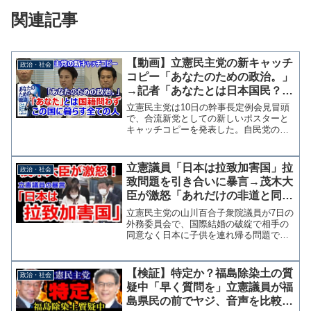
関連記事
【動画】立憲民主党の新キャッチ
政治・社会
コピー「あなたのための政治。」
→記者「あなたとは日本国民？」
蓮舫「国籍を問わずこの国に暮ら
立憲民主党は10日の幹事長定例会見冒頭
す全ての方です」
で、合流新党としての新しいポスターと
キャッチコピーを発表した。自民党の
「国民のために働く。」に対抗して立憲
は「あなたのための政治。」と、国民
を"あなた"に言い換えたという。 会見
立憲議員「日本は拉致加害国」拉
政治・社会
で蓮舫国民運動・広報本部...
致問題を引き合いに暴言→茂木大
臣が激怒「あれだけの非道と同列
に語るな」
立憲民主党の山川百合子衆院議員が7日の
外務委員会で、国際結婚の破綻で相手の
同意なく日本に子供を連れ帰る問題で
「日本は拉致加害国との指摘がある」と
したうえで「北朝鮮による拉致被害を国
際世論を動かすことで解決しようとして
【検証】特定か？福島除染土の質
政治・社会
いる我が国にとっては見過...
疑中「早く質問を」立憲議員が福
島県民の前でヤジ、音声を比較し