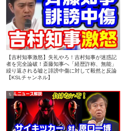
【吉村知事激怒】失礼やろ！吉村知事が迷惑記
者を完全論破！斎藤知事へ「経歴詐称、無能」
繰り返される嘘と誹謗中傷に対して毅然と反論
【KSLチャンネル】