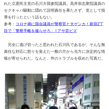
れた立憲民主党の石川大我参院議員。高井崇志衆院議員の
セクキャバ騒動に隠れて説明責任を果たさず、党として指
導を行ったという話もない。
参考：
コロナ禍に国会議員が警察官と大ゲンカ！新宿2丁
目で「警察手帳を撮らせろ」 | アサ芸ビズ
完全に逃げ切ったと思われた石川氏であるが、そんな無
責任な対応に怒りを覚えた一般の方から当方に決定的な情
報が寄せられた。なんと、件のトラブルを収めた写真だ。