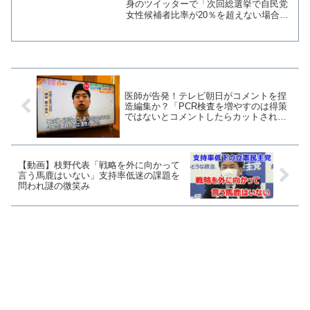
選したいだけ
身のツイッターで「次回総選挙で自民党
女性候補者比率が20％を超えない場合、
女性を中心に自民党へ投票しない運動を
起こすべきだと」と主張して有権者に意
見を求めた。3年前の総選挙での女性候補
者の比率は、立憲民...
医師が告発！テレビ朝日がコメントを捏
造編集か？「PCR検査を増やすのは得策
ではないとコメントしたらカットされ、
真逆の意見で放送された」
【動画】枝野代表「戦略を外に向かって
言う馬鹿はいない」支持率低迷の課題を
問われ謎の微笑み