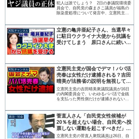
てみると・・・【KSLチャンネ
犯人は誰でしょう？ 2日の参議院環境委
ル】
員会で、自民党の森まさこ議員が福島の
除染度処理について発言中、立憲民主党
の議員が「早く質問なさってはいかがで
すか」などと複数回ヤジを飛ばし、これ
に対して無所属の寺田静議員が「傍聴席
立憲の亀井亜紀子さん、当選早々
KSLチャンネル
に福島の皆さんもいる中...
に駐日ウクライナ大使から抗議を
受けてしまう 原口さんに続いて
親ロシア議員の誕生か？
立憲民主党が国会でデマ！パパ活
KSLチャンネル
売春は女性だけ逮捕される？吉田
晴美が法務省の説明を無視して都
市伝説をドヤ顔で語る【KSLチャ
立憲民主党の吉田晴美衆議院議員が16日
ンネル】
の内閣委員会で、いわゆるパパ活で金銭
を支払った男性側だけが逮捕されないと
いう発言を行い、売春防止法を「おかし
な法律」と批判しています。 売春で女
性だけが逮捕されるというのは都市伝説
菅直人さん「自民党女性候補が
政治・社会
レベルの話であって、売...
20％を超えない場合、自民党へ投
票しない運動を起こすべきだ」←
長島昭久さんを落として自分が当
立憲民主党の菅直人衆院議員は26日、自