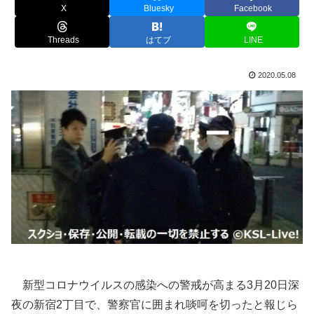
X
Bluesky
Facebook
Threads
はてブ
LINE
2020.05.08
新型コロナウイルスの感染への警戒が高まる3月20日深
夜の新宿2丁目で、警察官に囲まれ啖呵を切ったと報じら