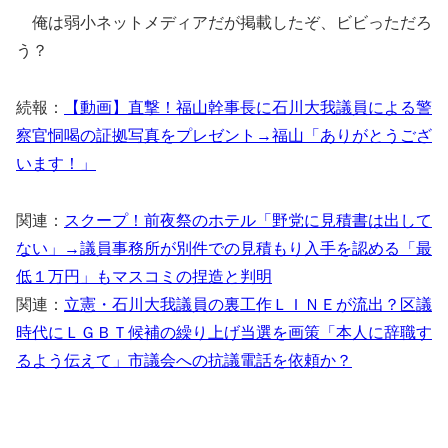
俺は弱小ネットメディアだが掲載したぞ、ビビっただろ
う？
続報：
【動画】直撃！福山幹事長に石川大我議員による警
察官恫喝の証拠写真をプレゼント→福山「ありがとうござ
います！」
関連：
スクープ！前夜祭のホテル「野党に見積書は出して
ない」→議員事務所が別件での見積もり入手を認める「最
低１万円」もマスコミの捏造と判明
関連：
立憲・石川大我議員の裏工作ＬＩＮＥが流出？区議
時代にＬＧＢＴ候補の繰り上げ当選を画策「本人に辞職す
るよう伝えて」市議会への抗議電話を依頼か？