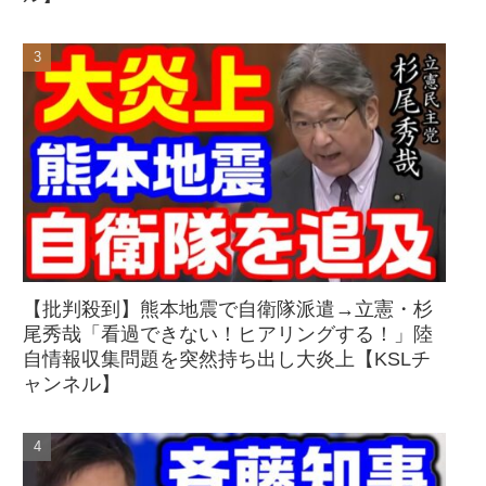
【批判殺到】熊本地震で自衛隊派遣→立憲・杉
尾秀哉「看過できない！ヒアリングする！」陸
自情報収集問題を突然持ち出し大炎上【KSLチ
ャンネル】