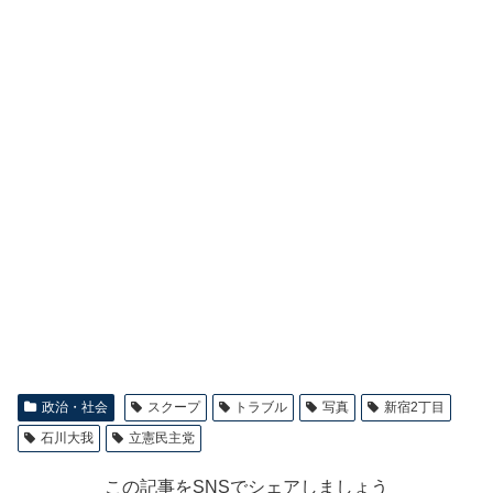
政治・社会
スクープ
トラブル
写真
新宿2丁目
石川大我
立憲民主党
この記事をSNSでシェアしましょう