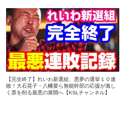
【完全終了】れいわ新選組、悪夢の選挙１０連
敗！大石晃子・八幡愛ら無能幹部の応援が激し
く票を削る最悪の展開へ【KSLチャンネル】