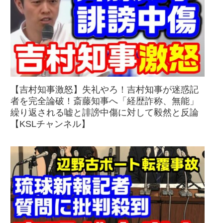
【吉村知事激怒】失礼やろ！吉村知事が迷惑記
者を完全論破！斎藤知事へ「経歴詐称、無能」
繰り返される嘘と誹謗中傷に対して毅然と反論
【KSLチャンネル】