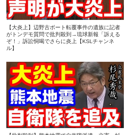
【大炎上】辺野古ボート転覆事件の遺族に記者
がトンデモ質問で批判殺到→琉球新報「訴える
ぞ！」訴訟恫喝でさらに炎上【KSLチャンネ
ル】