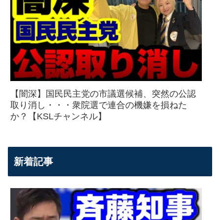
【闇深】国民民主党の市議選候補、突然の公認
取り消し・・・衆院選で連合の機嫌を損ねた
か？【KSLチャンネル】
新着記事