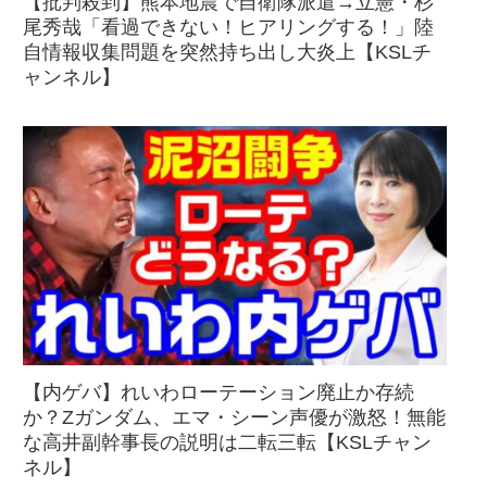
【批判殺到】熊本地震で自衛隊派遣→立憲・杉
尾秀哉「看過できない！ヒアリングする！」陸
自情報収集問題を突然持ち出し大炎上【KSLチ
ャンネル】
【内ゲバ】れいわローテーション廃止か存続
か？Zガンダム、エマ・シーン声優が激怒！無能
な高井副幹事長の説明は二転三転【KSLチャン
ネル】