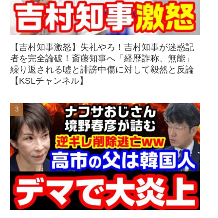
【吉村知事激怒】失礼やろ！吉村知事が迷惑記
者を完全論破！斎藤知事へ「経歴詐称、無能」
繰り返される嘘と誹謗中傷に対して毅然と反論
【KSLチャンネル】