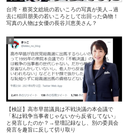
台湾・蔡英文総統の若いころの写真が美人→過
去に稲田朋美の若いころとして出回った偽物！
写真の人物は女優の長谷川恵美さん？
【検証】高市早苗議員は不戦決議の本会議で
「私は戦争当事者じゃないから反省してない」
と発言したのか？→登壇記録なし、別の委員会
発言を趣旨に反して切り取り