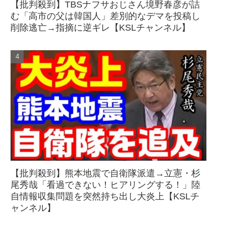
【批判殺到】TBSナフサおじさん境野春彦が詰
む「高市の父は韓国人」差別的なデマを投稿し
削除逃亡→指摘に逆ギレ【KSLチャンネル】
【批判殺到】熊本地震で自衛隊派遣→立憲・杉
尾秀哉「看過できない！ヒアリングする！」陸
自情報収集問題を突然持ち出し大炎上【KSLチ
ャンネル】