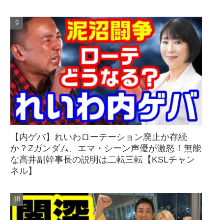
【内ゲバ】れいわローテーション廃止か存続
か？Zガンダム、エマ・シーン声優が激怒！無能
な高井副幹事長の説明は二転三転【KSLチャン
ネル】