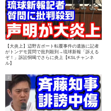
【大炎上】辺野古ボート転覆事件の遺族に記者
がトンデモ質問で批判殺到→琉球新報「訴える
ぞ！」訴訟恫喝でさらに炎上【KSLチャンネ
ル】