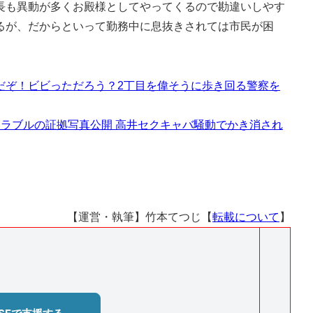
も異動が多くお殿様としてやってくるので勘違いしやす
るが、だからといって勤務中に息抜きされては市民が困
だぞ！ビビっただろう？2丁目を偉そうに歩き回る警察を
ラブルの証拠写真公開 高井セクキャバ騒動でかき消され
【運営・執筆】竹本てつじ【
転載について
】