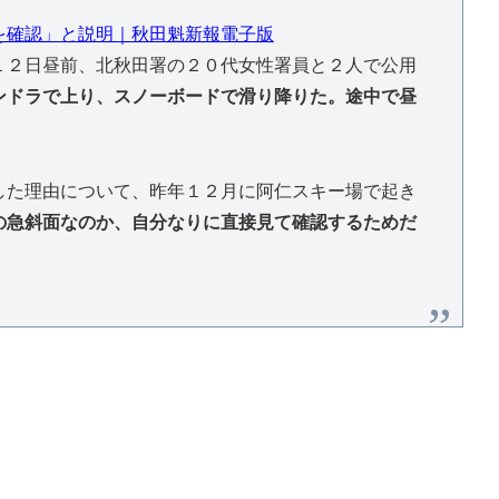
を確認」と説明｜秋田魁新報電子版
２日昼前、北秋田署の２０代女性署員と２人で公用
ンドラで上り、スノーボードで滑り降りた。途中で昼
た理由について、昨年１２月に阿仁スキー場で起き
の急斜面なのか、自分なりに直接見て確認するためだ