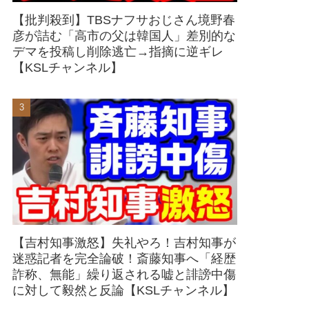
【批判殺到】TBSナフサおじさん境野春
彦が詰む「高市の父は韓国人」差別的な
デマを投稿し削除逃亡→指摘に逆ギレ
【KSLチャンネル】
【吉村知事激怒】失礼やろ！吉村知事が
迷惑記者を完全論破！斎藤知事へ「経歴
詐称、無能」繰り返される嘘と誹謗中傷
に対して毅然と反論【KSLチャンネル】