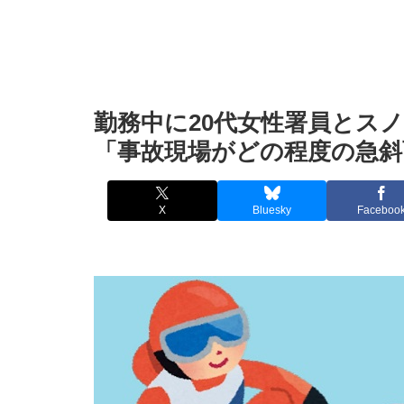
勤務中に20代女性署員とス
「事故現場がどの程度の急
X
Bluesky
Faceboo