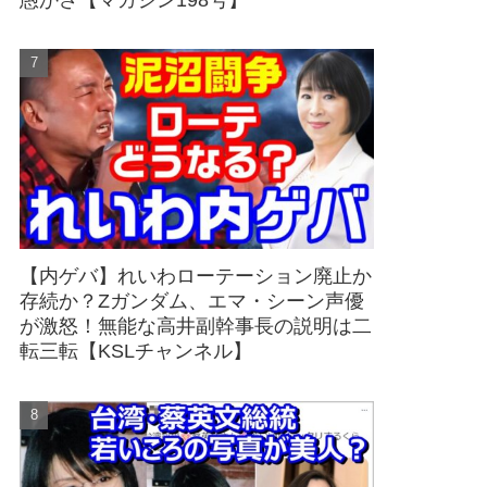
愚かさ【マガジン198号】
【内ゲバ】れいわローテーション廃止か
存続か？Zガンダム、エマ・シーン声優
が激怒！無能な高井副幹事長の説明は二
転三転【KSLチャンネル】