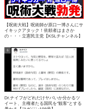
【呪術大戦】呪術師が原口一博さんにサ
イキックアタック！依頼者はまさか
の・・・立憲民主党【KSLチャンネル】
Dr.ナイフがどれだけヤバいか分かるツ
イート、主権者たる国民を"観客"とする