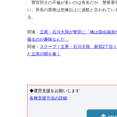
警官同士の不倫が多いのは有名だが、警察署長
い。所長の業務は想像以上に過酷と言われてい
る。
関連：
立憲・石川大我が警官に「俺は国会議員
撮るのが趣味なんだ」
関連：
スクープ！立憲・石川大我、新宿2丁目ト
た立憲の闇を暴く
◆運営支援をお願いします
各種支援方法の詳細