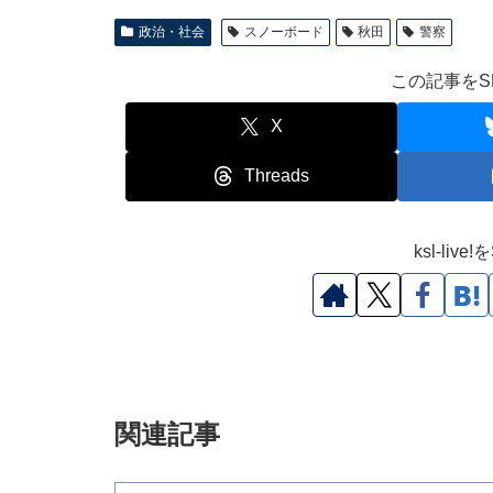
政治・社会
スノーボード
秋田
警察
この記事をS
X
Threads
ksl-li
関連記事