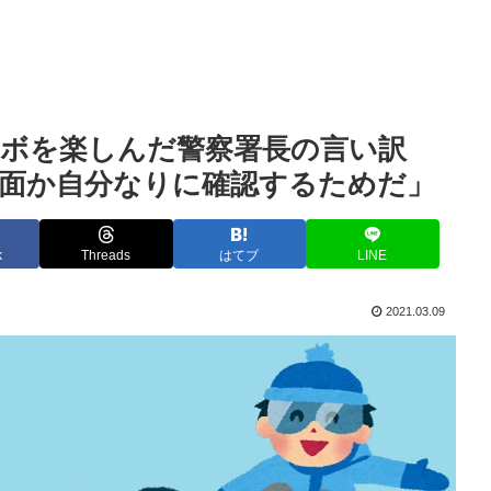
ノボを楽しんだ警察署長の言い訳
斜面か自分なりに確認するためだ」
k
Threads
はてブ
LINE
2021.03.09