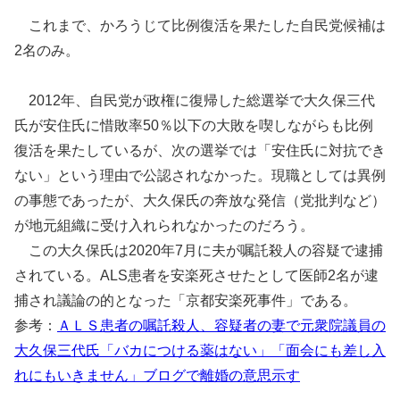
これまで、かろうじて比例復活を果たした自民党候補は
2名のみ。
2012年、自民党が政権に復帰した総選挙で大久保三代
氏が安住氏に惜敗率50％以下の大敗を喫しながらも比例
復活を果たしているが、次の選挙では「安住氏に対抗でき
ない」という理由で公認されなかった。現職としては異例
の事態であったが、大久保氏の奔放な発信（党批判など）
が地元組織に受け入れられなかったのだろう。
この大久保氏は2020年7月に夫が嘱託殺人の容疑で逮捕
されている。ALS患者を安楽死させたとして医師2名が逮
捕され議論の的となった「京都安楽死事件」である。
参考：
ＡＬＳ患者の嘱託殺人、容疑者の妻で元衆院議員の
大久保三代氏「バカにつける薬はない」「面会にも差し入
れにもいきません」ブログで離婚の意思示す