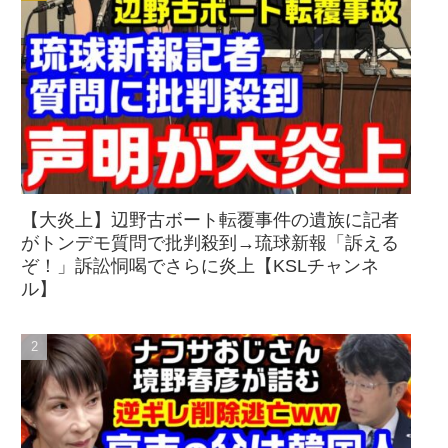
【大炎上】辺野古ボート転覆事件の遺族に記者
がトンデモ質問で批判殺到→琉球新報「訴える
ぞ！」訴訟恫喝でさらに炎上【KSLチャンネ
ル】