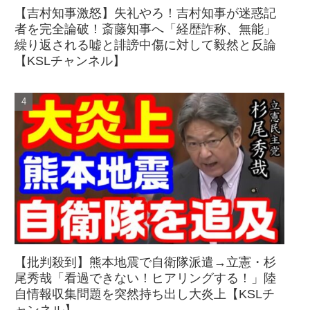
【吉村知事激怒】失礼やろ！吉村知事が迷惑記
者を完全論破！斎藤知事へ「経歴詐称、無能」
繰り返される嘘と誹謗中傷に対して毅然と反論
【KSLチャンネル】
【批判殺到】熊本地震で自衛隊派遣→立憲・杉
尾秀哉「看過できない！ヒアリングする！」陸
自情報収集問題を突然持ち出し大炎上【KSLチ
ャンネル】