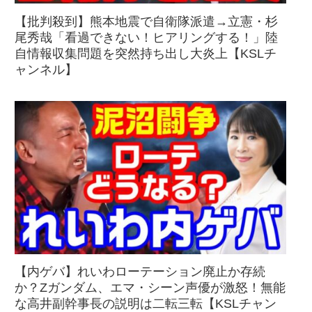
【批判殺到】熊本地震で自衛隊派遣→立憲・杉
尾秀哉「看過できない！ヒアリングする！」陸
自情報収集問題を突然持ち出し大炎上【KSLチ
ャンネル】
【内ゲバ】れいわローテーション廃止か存続
か？Zガンダム、エマ・シーン声優が激怒！無能
な高井副幹事長の説明は二転三転【KSLチャン