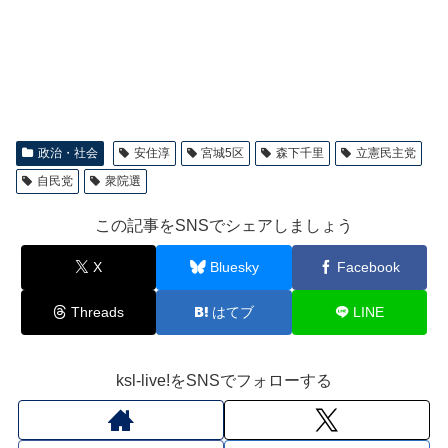
政治・社会
安住淳
宮城5区
森下千里
立憲民主党
自民党
衆院選
この記事をSNSでシェアしましょう
X
Bluesky
Facebook
Threads
はてブ
LINE
ksl-live!をSNSでフォローする