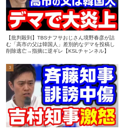
【批判殺到】TBSナフサおじさん境野春彦が詰
む「高市の父は韓国人」差別的なデマを投稿し
削除逃亡→指摘に逆ギレ【KSLチャンネル】