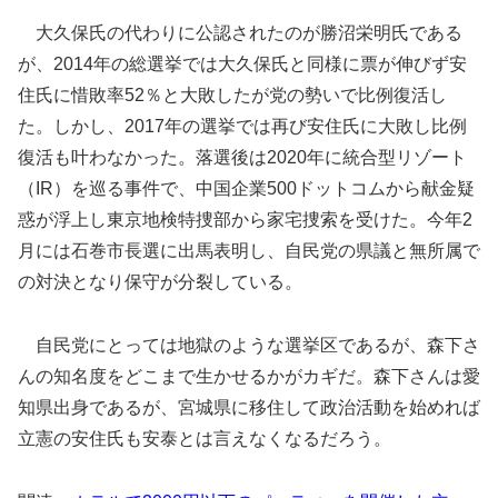
大久保氏の代わりに公認されたのが勝沼栄明氏である
が、2014年の総選挙では大久保氏と同様に票が伸びず安
住氏に惜敗率52％と大敗したが党の勢いで比例復活し
た。しかし、2017年の選挙では再び安住氏に大敗し比例
復活も叶わなかった。落選後は2020年に統合型リゾート
（IR）を巡る事件で、中国企業500ドットコムから献金疑
惑が浮上し東京地検特捜部から家宅捜索を受けた。今年2
月には石巻市長選に出馬表明し、自民党の県議と無所属で
の対決となり保守が分裂している。
自民党にとっては地獄のような選挙区であるが、森下さ
んの知名度をどこまで生かせるかがカギだ。森下さんは愛
知県出身であるが、宮城県に移住して政治活動を始めれば
立憲の安住氏も安泰とは言えなくなるだろう。