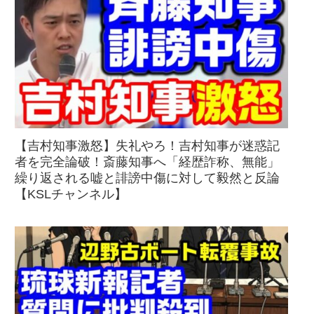
【吉村知事激怒】失礼やろ！吉村知事が迷惑記
者を完全論破！斎藤知事へ「経歴詐称、無能」
繰り返される嘘と誹謗中傷に対して毅然と反論
【KSLチャンネル】