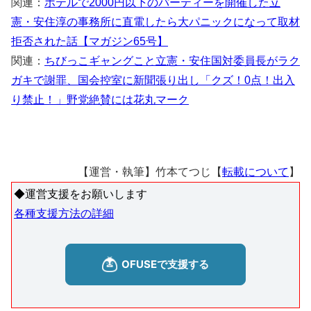
関連：
ホテルで2000円以下のパーティーを開催した立
憲・安住淳の事務所に直電したら大パニックになって取材
拒否された話【マガジン65号】
関連：
ちびっこギャングこと立憲・安住国対委員長がラク
ガキで謝罪、国会控室に新聞張り出し「クズ！0点！出入
り禁止！」野党絶賛には花丸マーク
【運営・執筆】竹本てつじ【
転載について
】
◆運営支援をお願いします
各種支援方法の詳細