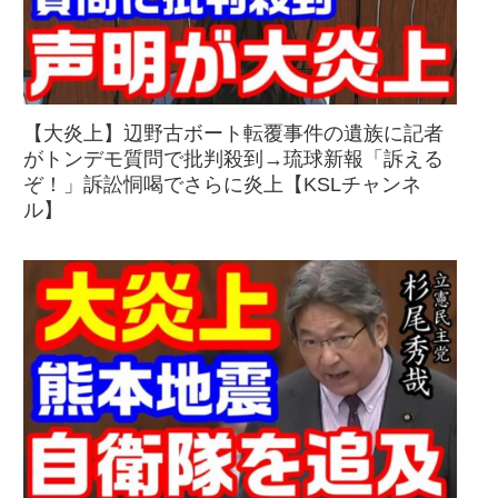
【大炎上】辺野古ボート転覆事件の遺族に記者
がトンデモ質問で批判殺到→琉球新報「訴える
ぞ！」訴訟恫喝でさらに炎上【KSLチャンネ
ル】