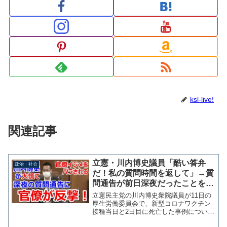
ksl-live!
関連記事
立憲・川内博史議員「酷い答弁
政治・社会
だ！私の質問時間を返して」→質
問通告が前日深夜だったことを官
僚にバラされ焦る
立憲民主党の川内博史衆院議員が11日の
厚生労働委員会で、新型コロナワクチン
接種当日と2日目に死亡した事例について
質問したところ、厚生労働省健康局長が