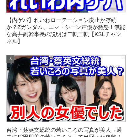
【内ゲバ】れいわローテーション廃止か存続
か？Zガンダム、エマ・シーン声優が激怒！無能
な高井副幹事長の説明は二転三転【KSLチャン
ネル】
台湾・蔡英文総統の若いころの写真が美人→過
去に稲田朋美の若いころとして出回った偽物！