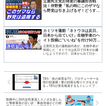
立憲民主党お得意の審議拒否戦
KSLチャンネル
だと思う。おめでとうなん...
法！伴野豊「私の時にこのザマな
ら野党は引き上げるぞ！どうす
る？いいの？」
カミツキ蓮舫「ネトウヨは反日、
政治・社会
日本から出ていけ」生物学者のヘ
イト投稿に”いいね”を付け50万フ
ォロワーに拡散
立憲民主党の蓮舫副代表が、生物学者が
投稿した「ネトウヨは反日で日本がお嫌
いなようですので、日本から出て行かれ
たらどうですか」という投稿にツイッタ
ーで"いいね"を付けていたことが判明し
た。追加情報 国民民主党の原口一博国
対委員長も参戦原口さん...
TBS「炎の体育会TV」プロデューサーを
現行犯逮捕！妻の顔面を殴りケガをさせ
る→TBSが実名報道するもトレンドブロ
グに子供の写真を晒され削除
勤務中に20代女性署員とスノボを楽しん
だ警察署長の言い訳「事故現場がどの程