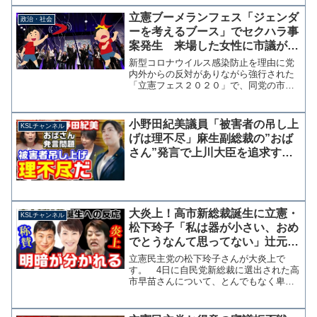
これに正確に答えられなかったとして委
員長に抗議する場面があった。 川内議
立憲ブーメランフェス「ジェンダ
政治・社会
員は午前中の質疑に続...
ーを考えるブース」でセクハラ事
案発生 来場した女性に市議が不
適切発言
新型コロナウイルス感染防止を理由に党
内外からの反対がありながら強行された
「立憲フェス２０２０」で、同党の市議
が華麗なブーメラン裁きを披露していた
ことがわかった。 2月16日に東京都新宿
区で開催された立憲民主党党大会「立憲
小野田紀美議員「被害者の吊し上
KSLチャンネル
フェス2020」で、...
げは理不尽」麻生副総裁の”おば
さん”発言で上川大臣を追求する
野党に苦言【KSLチャンネル】
大炎上！高市新総裁誕生に立憲・
KSLチャンネル
松下玲子「私は器が小さい、おめ
でとうなんて思ってない」辻元清
美の投稿と明暗分かれる【KSLチ
立憲民主党の松下玲子さんが大炎上で
ャンネル
す。 4日に自民党新総裁に選出された高
市早苗さんについて、とんでもなく卑屈
な投稿をして批判が殺到しているようで
す。どうしても、祝意を伝えることが出
来ない。きっと私は器が小さな人間なん