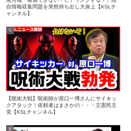
尾秀哉「看過できない！ヒアリングする！」陸
自情報収集問題を突然持ち出し大炎上【KSLチ
ャンネル】
【呪術大戦】呪術師が原口一博さんにサイキッ
クアタック！依頼者はまさかの・・・立憲民主
党【KSLチャンネル】