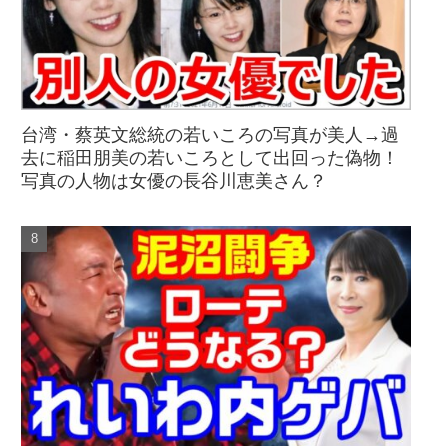
台湾・蔡英文総統の若いころの写真が美人→過
去に稲田朋美の若いころとして出回った偽物！
写真の人物は女優の長谷川恵美さん？