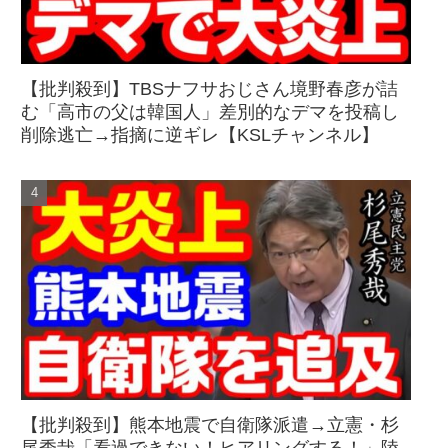
【批判殺到】TBSナフサおじさん境野春彦が詰
む「高市の父は韓国人」差別的なデマを投稿し
削除逃亡→指摘に逆ギレ【KSLチャンネル】
【批判殺到】熊本地震で自衛隊派遣→立憲・杉