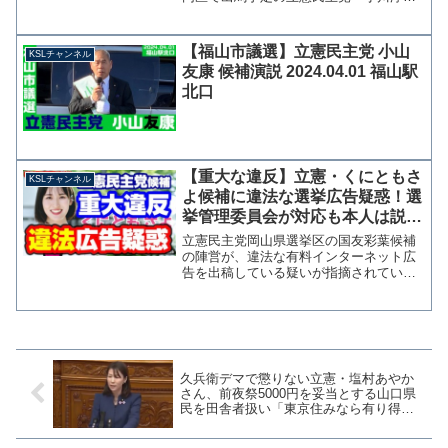
氏が候補者一本化を求める情けない動画
をアップしたことに批判の声が集まって
いる。参考：立憲・小川淳也さん、臆面
【福山市議選】立憲民主党 小山
KSLチャンネル
もなく維新に香川1区候...
友康 候補演説 2024.04.01 福山駅
北口
【重大な違反】立憲・くにともさ
KSLチャンネル
よ候補に違法な選挙広告疑惑！選
挙管理委員会が対応も本人は説明
責任果たさず選挙活動継続【KSL
立憲民主党岡山県選挙区の国友彩葉候補
チャンネル】
の陣営が、違法な有料インターネット広
告を出稿している疑いが指摘されていま
す。 同様のケースでは２年前の江東区
長選で違法なネット広告が指摘され、当
時の区長が起訴され懲役1年6カ月、執行
猶予5年の判決を受けて...
久兵衛デマで懲りない立憲・塩村あやか
さん、前夜祭5000円を妥当とする山口県
民を田舎者扱い「東京住みなら有り得な
いと分かるが、山口の皆さんの感覚に合
わせたのかも」