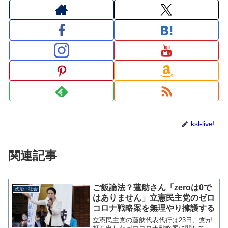
ksl-live!
関連記事
ご飯論法？蓮舫さん「zeroは0で
政治・社会
はありません」立憲民主党のゼロ
コロナ戦略案を無理やり擁護する
立憲民主党の蓮舫代表代行は23日、党が