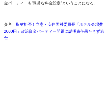
金パーティーも”異常な料金設定”ということになる。
参考：
取材拒否！立憲・安住国対委員長「ホテル会場費
2000円」政治資金パーティー問題に説明責任果たさず逃
亡