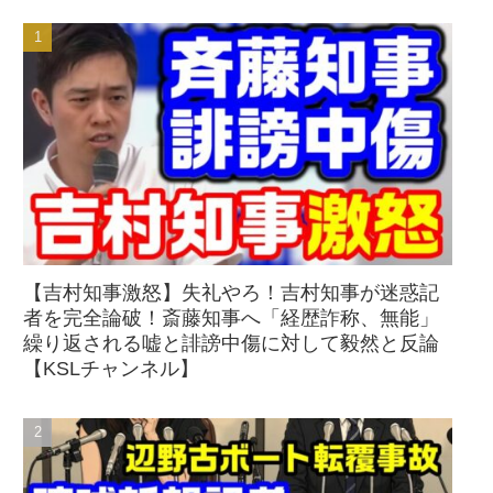
【吉村知事激怒】失礼やろ！吉村知事が迷惑記
者を完全論破！斎藤知事へ「経歴詐称、無能」
繰り返される嘘と誹謗中傷に対して毅然と反論
【KSLチャンネル】