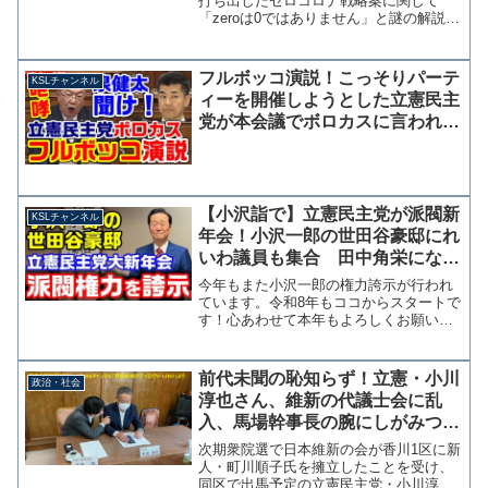
打ち出したゼロコロナ戦略案に関して
「zeroは0ではありません」と謎の解説を
ツイッターで行った。コロナウイルスが
いわゆる"風邪"のウイルスであることか
ら、ゼロコロナとは風邪を撲滅するとい
フルボッコ演説！こっそりパーテ
KSLチャンネル
う無理な課題であ...
ィーを開催しようとした立憲民主
党が本会議でボロカスに言われる
「この国を任せられない！」
【小沢詣で】立憲民主党が派閥新
KSLチャンネル
年会！小沢一郎の世田谷豪邸にれ
いわ議員も集合 田中角栄になり
損ねた男【KSLチャンネル】
今年もまた小沢一郎の権力誇示が行われ
ています。令和8年もココからスタートで
す！心あわせて本年もよろしくお願いい
たします。 pic.twitter.com/012UXkVHvK
— 青木愛（参議院議員） (@aoki12ku)
January ...
前代未聞の恥知らず！立憲・小川
政治・社会
淳也さん、維新の代議士会に乱
入、馬場幹事長の腕にしがみつき
「どうか候補者の一本化を
次期衆院選で日本維新の会が香川1区に新
（泣）」
人・町川順子氏を擁立したことを受け、
同区で出馬予定の立憲民主党・小川淳也