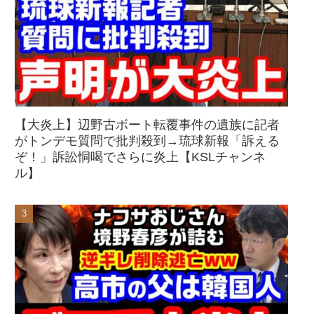
【大炎上】辺野古ボート転覆事件の遺族に記者
がトンデモ質問で批判殺到→琉球新報「訴える
ぞ！」訴訟恫喝でさらに炎上【KSLチャンネ
ル】