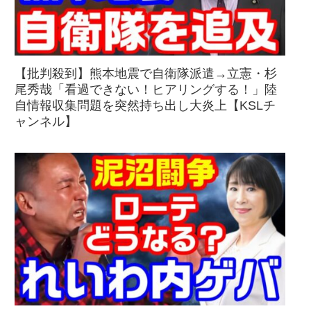
【批判殺到】熊本地震で自衛隊派遣→立憲・杉
尾秀哉「看過できない！ヒアリングする！」陸
自情報収集問題を突然持ち出し大炎上【KSLチ
ャンネル】