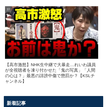
【高市激怒】NHK生中継で大暴走…れいわ議員
が全視聴者を凍り付かせた「鬼の写真」「人間
の心は？」最悪の誹謗中傷で懲罰か？【KSLチ
ャンネル】
新着記事