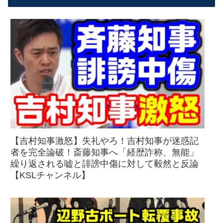
【吉村知事激怒】失礼やろ！吉村知事が迷惑記
者を完全論破！斎藤知事へ「経歴詐称、無能」
繰り返される嘘と誹謗中傷に対して毅然と反論
【KSLチャンネル】