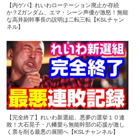
【内ゲバ】れいわローテーション廃止か存続
か？Zガンダム、エマ・シーン声優が激怒！無能
な高井副幹事長の説明は二転三転【KSLチャン
ネル】
【完全終了】れいわ新選組、悪夢の選挙１０連
敗！大石晃子・八幡愛ら無能幹部の応援が激し
く票を削る最悪の展開へ【KSLチャンネル】