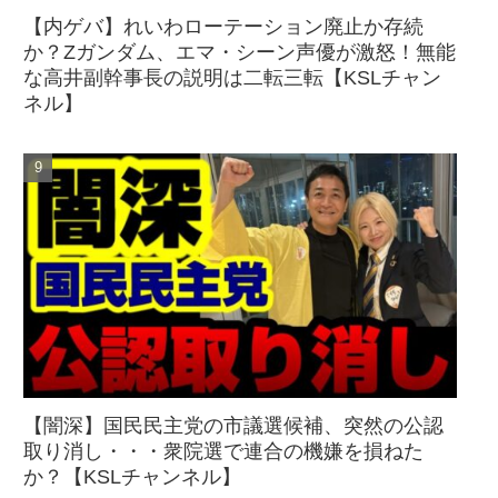
【内ゲバ】れいわローテーション廃止か存続
か？Zガンダム、エマ・シーン声優が激怒！無能
な高井副幹事長の説明は二転三転【KSLチャン
ネル】
【闇深】国民民主党の市議選候補、突然の公認
取り消し・・・衆院選で連合の機嫌を損ねた
か？【KSLチャンネル】