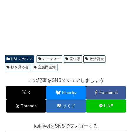
KSLマガジン
パーティー
安住淳
政治資金
桜を見る会
立憲民主党
この記事をSNSでシェアしましょう
X
Bluesky
Facebook
Threads
はてブ
LINE
ksl-live!をSNSでフォローする