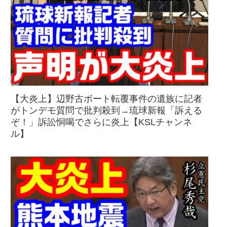
【大炎上】辺野古ボート転覆事件の遺族に記者
がトンデモ質問で批判殺到→琉球新報「訴える
ぞ！」訴訟恫喝でさらに炎上【KSLチャンネ
ル】