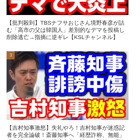
【批判殺到】TBSナフサおじさん境野春彦が詰
む「高市の父は韓国人」差別的なデマを投稿し
削除逃亡→指摘に逆ギレ【KSLチャンネル】
【吉村知事激怒】失礼やろ！吉村知事が迷惑記
者を完全論破！斎藤知事へ「経歴詐称、無能」