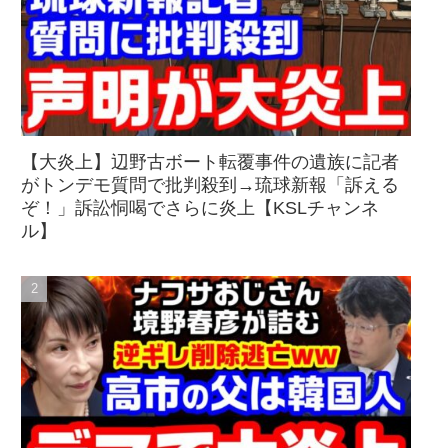
【大炎上】辺野古ボート転覆事件の遺族に記者
がトンデモ質問で批判殺到→琉球新報「訴える
ぞ！」訴訟恫喝でさらに炎上【KSLチャンネ
ル】