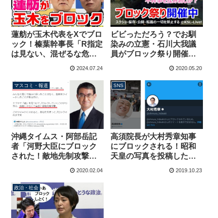
ビビっただろう？でお馴
蓮舫が玉木代表をXでブロ
染みの立憲・石川大我議
ック！榛葉幹事長「R指定
員がブロック祭り開催
は見ない、混ぜるな危険
中！新宿２丁目警察官恫
だよ、玉木嫌われてる
2024.07.24
2020.05.20
喝疑惑のもみ消しに躍起
な」記者会見で暴露
【KSLチャンネル】
マスコミ・報道
SNS
沖縄タイムス・阿部岳記
高須院長が大村秀章知事
者「河野大臣にブロック
にブロックされる！昭和
された！敵地先制攻撃
天皇の写真を投稿しただ
だ！」→大臣を「強盗」
けでブロックされた事例
2020.02.04
2019.10.23
に例えて批判してました
も
政治・社会