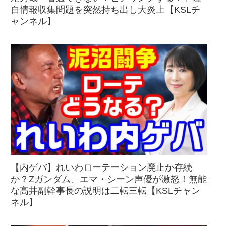
自情報収集問題を突然持ち出し大炎上【KSLチ
ャンネル】
【内ゲバ】れいわローテーション廃止か存続
か？Zガンダム、エマ・シーン声優が激怒！無能
な高井副幹事長の説明は二転三転【KSLチャン
ネル】