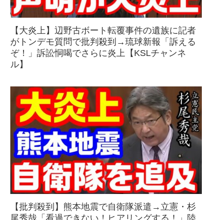
【大炎上】辺野古ボート転覆事件の遺族に記者
がトンデモ質問で批判殺到→琉球新報「訴える
ぞ！」訴訟恫喝でさらに炎上【KSLチャンネ
ル】
【批判殺到】熊本地震で自衛隊派遣→立憲・杉
尾秀哉「看過できない！ヒアリングする！」陸