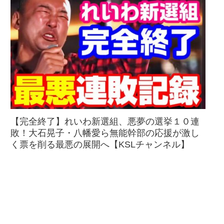
【完全終了】れいわ新選組、悪夢の選挙１０連
敗！大石晃子・八幡愛ら無能幹部の応援が激し
く票を削る最悪の展開へ【KSLチャンネル】