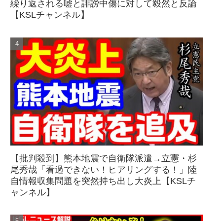
繰り返される嘘と誹謗中傷に対して毅然と反論
【KSLチャンネル】
【批判殺到】熊本地震で自衛隊派遣→立憲・杉
尾秀哉「看過できない！ヒアリングする！」陸
自情報収集問題を突然持ち出し大炎上【KSLチ
ャンネル】