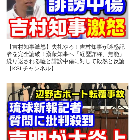
【吉村知事激怒】失礼やろ！吉村知事が迷惑記
者を完全論破！斎藤知事へ「経歴詐称、無能」
繰り返される嘘と誹謗中傷に対して毅然と反論
【KSLチャンネル】