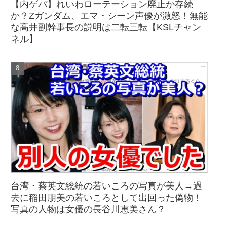
【内ゲバ】れいわローテーション廃止か存続
か？Zガンダム、エマ・シーン声優が激怒！無能
な高井副幹事長の説明は二転三転【KSLチャン
ネル】
台湾・蔡英文総統の若いころの写真が美人→過
去に稲田朋美の若いころとして出回った偽物！
写真の人物は女優の長谷川恵美さん？