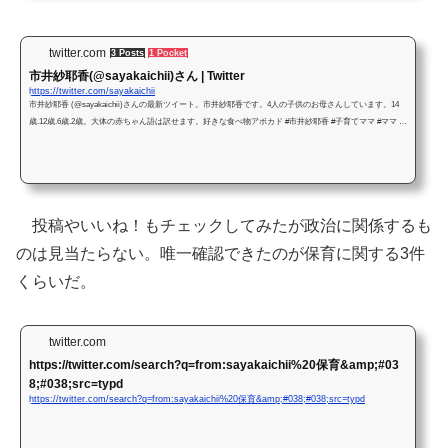
twitter.com
3 Posts
1 Pocket
市井紗耶香(@sayakaichii)さん | Twitter
https://twitter.com/sayakaichii
市井紗耶香 (@sayakaichii)さんの最新ツイート。市井紗耶香です。4人の子供のお母さんしています。14
歳.12歳.6歳.2歳。大体の赤ちゃん語は訳せます。好きな食べ物アボカド #市井紗耶香 #子育てママ #ママ #
働くママ
投稿やいいね！もチェックしてみたが政治に関係するも
のは見当たらない。唯一確認できたのが保育に関する3件
くらいだ。
twitter.com
https://twitter.com/search?q=from:sayakaichii%20保育&amp;#03
8;#038;src=typd
https://twitter.com/search?q=from:sayakaichii%20保育&amp;#038;#038;src=typd