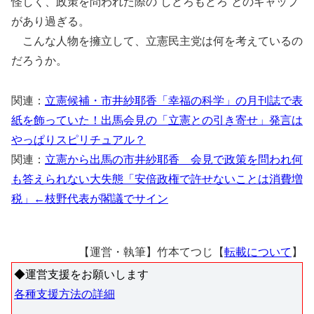
怪しく、政策を問われた際の”しどろもどろ”とのギャップ
があり過ぎる。
こんな人物を擁立して、立憲民主党は何を考えているの
だろうか。
関連：
立憲候補・市井紗耶香「幸福の科学」の月刊誌で表
紙を飾っていた！出馬会見の「立憲との引き寄せ」発言は
やっぱりスピリチュアル？
関連：
立憲から出馬の市井紗耶香 会見で政策を問われ何
も答えられない大失態「安倍政権で許せないことは消費増
税」←枝野代表が閣議でサイン
【運営・執筆】竹本てつじ【
転載について
】
◆運営支援をお願いします
各種支援方法の詳細