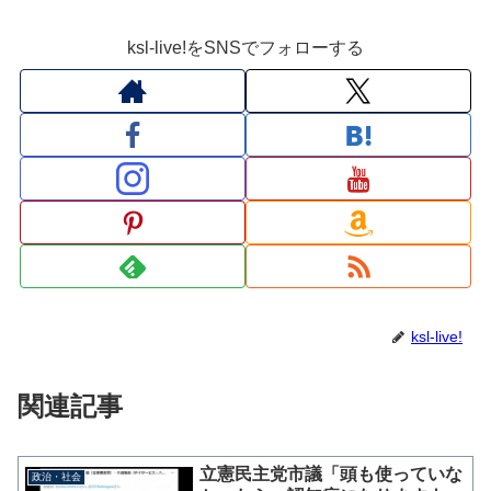
ksl-live!をSNSでフォローする
ksl-live!
関連記事
立憲民主党市議「頭も使っていな
政治・社会