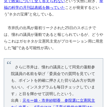
見で政策について全く答えられない
という失態に続き、
幸
福の科学の月刊誌表紙を飾っていた
ことが発覚するとい
う”ネタの宝庫”と化している。
市井氏の出馬が最初リークされた25日のスポニチで
は、憧れの議員が蓮舫であると報じられているが、どうや
らこれはガセネタか立憲民主党がプロモーション用に用意
した”嘘”である可能性が高い。
さらに市井は、憧れの議員として同党の蓮舫参
院議員の名前を挙げ「委員会での質問を見ていて
も、ポイントを的確に押さえた切り込み方が気持
ちいい。インスタグラムも毎日チェックしていま
す」と目を輝かせて説明したという。
出典：
元モー娘・市井紗耶香 参院選に立憲民主