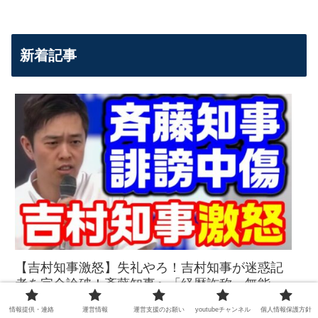
新着記事
【吉村知事激怒】失礼やろ！吉村知事が迷惑記
者を完全論破！斎藤知事へ「経歴詐称、無能」
繰り返される嘘と誹謗中傷に対して毅然と反論
情報提供・連絡
運営情報
運営支援のお願い
youtubeチャンネル
個人情報保護方針
【KSLチャンネル】