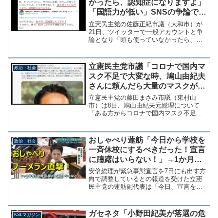
かったら、認知症になりますよ」
「国語力が低い」SNSの争論で一
般アカウントに投稿
立憲民主党の佐藤正紀市議（大和市）が
21日、ツイッターで一般アカウントと争
論となり「頭も使っていなかったら、認
知症になりますよ」「この方も相当、国
語力が低い」と投稿していたことがわか
った。私、ヒマじゃないし、バカなん言
立憲民主党市議「コロナで国内マ
政治・社会
葉、ほとんど使っていな...
スク不足で大変な時、鳩山由紀夫
さんに頼んだら大量のマスクが中
国から届いたと聞いた」
立憲民主党の藤田まさみ市議（東村山
市）は8日、鳩山由紀夫元総理について
「ある方からコロナで国内マスク不足で
大変な時、鳩山由紀夫さんに頼んだら大
量のマスクが中国から届いたと聞いた」
とツイッターに投稿し、中国とのパイプ
おしゃべり蓮舫「今日から学校を
政治・社会
を持つ政治家として評価した...
一斉休校にするべきだった！宣言
に躊躇はいらない！」→1か月前
の蓮舫「休校要請はすぐに撤回す
安倍総理が緊急事態宣言を7日にも出す方
べきだ！」
向で調整しているとの報道を受けた立憲
民主党の蓮舫副代表は「今日、宣言を出
すのであれば、今日から始まる学校を一
斉休校要請を先んじて行うべきでした。
宣言を出すのに躊躇はいらない。」とツ
ガセネタ「小野田紀美が落選の危
KSLマガジン
イッターで怒りをぶちま...