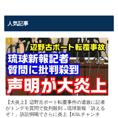
人気記事
【大炎上】辺野古ボート転覆事件の遺族に記者
がトンデモ質問で批判殺到→琉球新報「訴える
ぞ！」訴訟恫喝でさらに炎上【KSLチャンネ