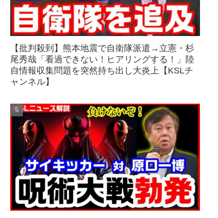
【批判殺到】熊本地震で自衛隊派遣→立憲・杉
尾秀哉「看過できない！ヒアリングする！」陸
自情報収集問題を突然持ち出し大炎上【KSLチ
ャンネル】