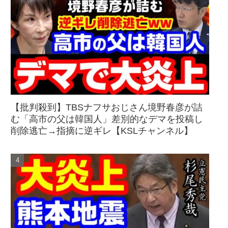
【批判殺到】TBSナフサおじさん境野春彦が詰
む「高市の父は韓国人」差別的なデマを投稿し
削除逃亡→指摘に逆ギレ【KSLチャンネル】