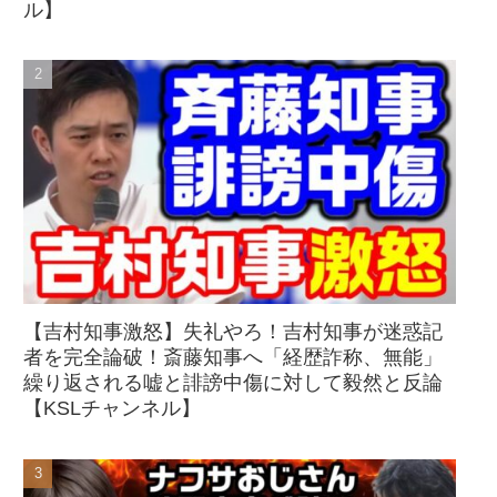
ル】
【吉村知事激怒】失礼やろ！吉村知事が迷惑記
者を完全論破！斎藤知事へ「経歴詐称、無能」
繰り返される嘘と誹謗中傷に対して毅然と反論
【KSLチャンネル】