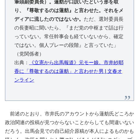
筆頭副委員長）。蓮舫が口説いたという形を取
り、『尊敬するのは蓮舫』と言わせた。それをメ
ディアに流したのではないか。
ただ、選対委員長
の長妻昭に聞いたら、『まだ党の中枢まで話は行
っていない。常任幹事会も経ていないから、確定
ではない。個人プレーの段階』と言っていた」
（党関係者）
出典：
《立憲から出馬報道》元モー娘。市井紗耶
香に「尊敬するのは蓮舫」と言わせた男 | 文春オ
ンライン
前述のとおり、市井氏のアカウントから蓮舫氏どころか
政治関連の投稿が見つからないことからしても間違いない
だろう。出馬会見での自己紹介原稿が本人によるものかも