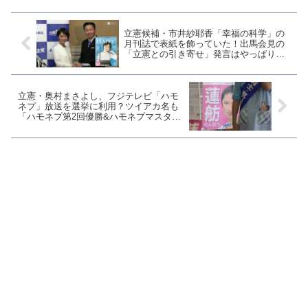
よ本格的に我が党の時代...
立憲候補・市井紗耶香「幸福の科学」の
月刊誌で表紙を飾っていた！出馬会見の
「立憲との引き寄せ」発言はやっぱりス
ピリチュアル？
立憲・奥村まさよし、フジテレビ「ハモ
ネプ」放送を選挙に利用？ツイアカ名も
「ハモネプ第2回優勝&ハモネプマスタ
ー」に変更