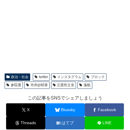
政治・社会
twitter
インスタグラム
ブロック
参院選
市井紗耶香
立憲民主党
蓮舫
この記事をSNSでシェアしましょう
X
Bluesky
Facebook
Threads
はてブ
LINE