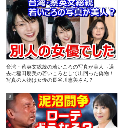
台湾・蔡英文総統の若いころの写真が美人→過
去に稲田朋美の若いころとして出回った偽物！
写真の人物は女優の長谷川恵美さん？