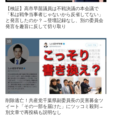
【検証】高市早苗議員は不戦決議の本会議で
「私は戦争当事者じゃないから反省してない」
と発言したのか？→登壇記録なし、別の委員会
発言を趣旨に反して切り取り
削除逃亡！共産党千葉県副委員長の災害募金ツ
イート「その一部を届けた」にツッコミ殺到→
別文章で再投稿も説明なし