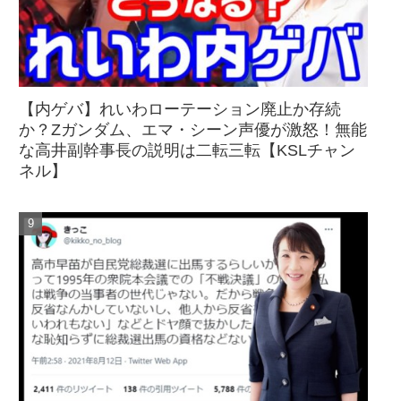
【内ゲバ】れいわローテーション廃止か存続
か？Zガンダム、エマ・シーン声優が激怒！無能
な高井副幹事長の説明は二転三転【KSLチャン
ネル】