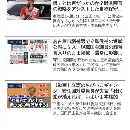
機」とは何だったのか？野党陣営
の戦略をアシストした自称保守の
愚行【マガジン178号】
参院選1人区として全国で唯一、公明党の
推薦を得なかった岡山県選挙区の小野田
紀美氏が立憲民主党・国民民主党などの
支援を受けた野党系無所属候補を大差で
破った。 選挙戦前から情勢調査で常に
小野田氏優勢との結果が出ていたが、な
名古屋市議補選で立民候補の選挙
政治・社会
ぜか保守界隈から「小野...
公報にミス、現職国会議員の顔写
真入りのまま掲載→選挙に影響す
るとの理由で投票終了後に公表
5日に投開票が行われた名古屋市議会議員
補欠選挙（東区）に立候補した立憲民主
党の梅田泰明候補の選挙公報に、同党の
吉田統彦衆院議員の顔写真付き応援コメ
ントが掲載されていることがわかった。
市議会議員選挙公報発行規程では候補者
【動画】立憲のちびっこギャン
政治・社会
以外の顔写真は使えない...
グ・安住国対委員長が失言「社民
党が消えれば、いよいよ本格的に
我が党の時代が来る！会派は減る
立憲民主党の安住国対委員長は26日、臨
が議員はシコシコ増やす」
時国会召集を受けての両院議員総会を開
き、国民民主党が会派を離脱し会派名が
短くなったとして「間もなくもうひとつ
（社民党）消えれば、ようやく立憲民主
党・無所属の会くらいになって、いよい