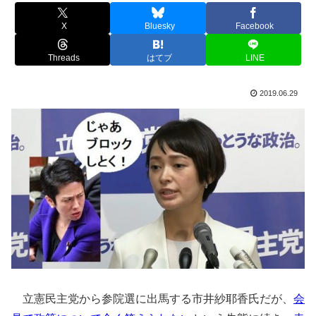
X
Bluesky
Facebook
Threads
はてブ
LINE
2019.06.29
立憲民主党から参院選に出馬する市井紗耶香氏だが、
会