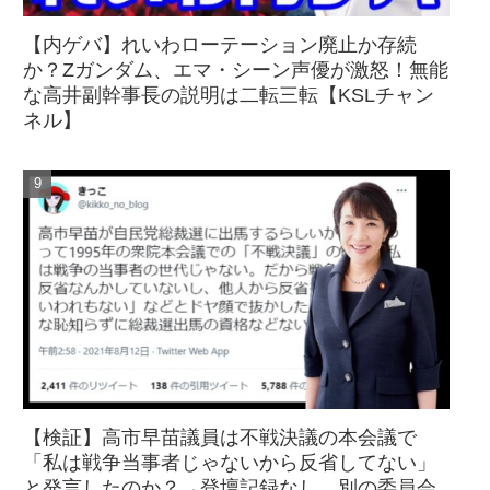
【内ゲバ】れいわローテーション廃止か存続
か？Zガンダム、エマ・シーン声優が激怒！無能
な高井副幹事長の説明は二転三転【KSLチャン
ネル】
【検証】高市早苗議員は不戦決議の本会議で
「私は戦争当事者じゃないから反省してない」
と発言したのか？→登壇記録なし、別の委員会