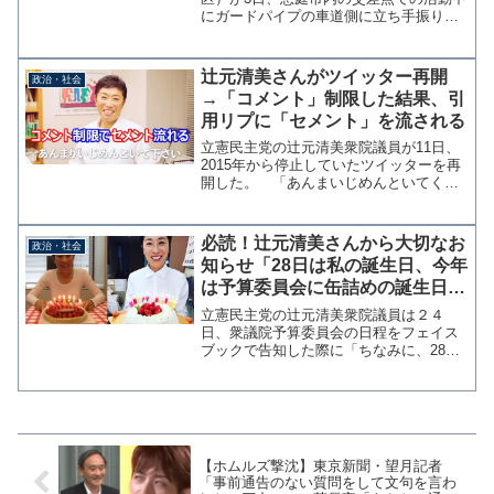
にガードパイプの車道側に立ち手振りを
行っていたことがSNS投稿で判明した。
池田氏は縁石をお立ち台代わりにして笑
顔で手を振っているが、何のためのガー
辻元清美さんがツイッター再開
政治・社会
ドパイプと思ってい...
→「コメント」制限した結果、引
用リプに「セメント」を流される
立憲民主党の辻元清美衆院議員が11日、
2015年から停止していたツイッターを再
開した。 「あんまいじめんといてくだ
さい」と炎上を恐れているようですが、
コメント制限機能を使っており有権者の
声を聞く気はないようだ。コメント制限
必読！辻元清美さんから大切なお
政治・社会
でセメントが流れ出...
知らせ「28日は私の誕生日、今年
は予算委員会に缶詰めの誕生日で
す」還暦を迎える
立憲民主党の辻元清美衆院議員は２４
日、衆議院予算委員会の日程をフェイス
ブックで告知した際に「ちなみに、28日
は私の誕生日、今年は予算委員会に缶詰
めの誕生日です」と４月２８日で還暦
（６０歳）を迎えることを明かした。4月
28日～29日、衆議院予...
【ホムルズ撃沈】東京新聞・望月記者
「事前通告のない質問をして文句を言わ