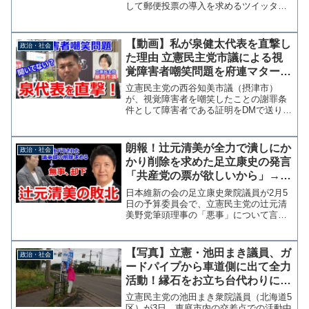
して郵便投票の導入を求めるツイッター
投稿を行った。郵便投票を巡ってはアメ
リカ大統領選でも「不正の温床」と批判
されているが、藤田市議は「郵便投票が
【動画】私が泉健太代表を直撃し
政治・社会
実現すれば選挙結果にも大...
た理由 立憲民主党市議による視
覚障害者嘲笑問題を府連マターで
終わらせてはならない
立憲民主党の西谷知美市議（摂津市）
が、視覚障害者を嘲笑したことの謝罪条
件として障害者である証明をDMで送り、
住所を明かし自宅で直接障害の有無を確
認することを求めていた問題で、筆者は
16日に同党の泉健太代表を直撃し対応を
朗報！辻元清美が全力で潰しにか
政治・社会
求めた。参考：立憲の暴...
かり削除を求めた足立康史の発言
「共産党の票が欲しいから」→無
事、国会議事録に掲載される
日本維新の会の足立康史衆院議員が2月5
日の予算委員会で、立憲民主党の辻元清
美野党筆頭理事の「悪事」について言及
した部分が、国会議事録に無事掲載され
ていることがわかった。足立氏の発言に
ついては辻元氏が猛抗議し議事録からの
【写真】立憲・池田まき議員、ガ
政治・社会
削除を求めていた。 足...
ードパイプから車道側に出て全力
活動！縁石をお立ち台代わりに笑
顔で手を振る
立憲民主党の池田まき衆院議員（北海道5
区）が3日、恵庭市内の交差点での活動中