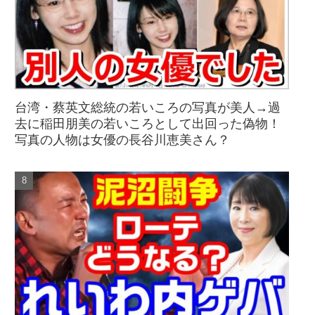
台湾・蔡英文総統の若いころの写真が美人→過
去に稲田朋美の若いころとして出回った偽物！
写真の人物は女優の長谷川恵美さん？