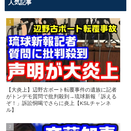
人気記事
【大炎上】辺野古ボート転覆事件の遺族に記者
がトンデモ質問で批判殺到→琉球新報「訴える
ぞ！」訴訟恫喝でさらに炎上【KSLチャンネ
ル】