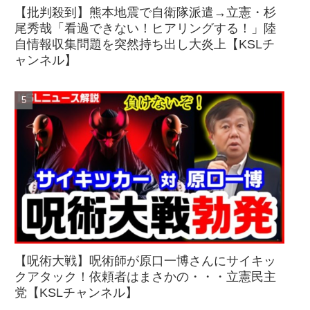
【批判殺到】熊本地震で自衛隊派遣→立憲・杉
尾秀哉「看過できない！ヒアリングする！」陸
自情報収集問題を突然持ち出し大炎上【KSLチ
ャンネル】
【呪術大戦】呪術師が原口一博さんにサイキッ
クアタック！依頼者はまさかの・・・立憲民主
党【KSLチャンネル】