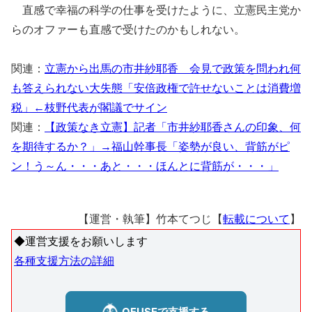
直感で幸福の科学の仕事を受けたように、立憲民主党か
らのオファーも直感で受けたのかもしれない。
関連：
立憲から出馬の市井紗耶香 会見で政策を問われ何
も答えられない大失態「安倍政権で許せないことは消費増
税」←枝野代表が閣議でサイン
関連：
【政策なき立憲】記者「市井紗耶香さんの印象、何
を期待するか？」→福山幹事長「姿勢が良い、背筋がピ
ン！う～ん・・・あと・・・ほんとに背筋が・・・」
【運営・執筆】竹本てつじ【
転載について
】
◆運営支援をお願いします
各種支援方法の詳細