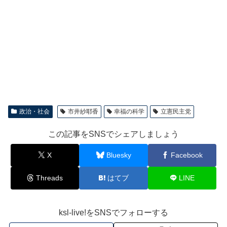
政治・社会
市井紗耶香
幸福の科学
立憲民主党
この記事をSNSでシェアしましょう
X
Bluesky
Facebook
Threads
はてブ
LINE
ksl-live!をSNSでフォローする