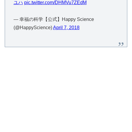
ユハ
pic.twitter.com/DHMVu7ZEdM
— 幸福の科学【公式】Happy Science
(@HappyScience)
April 7, 2018