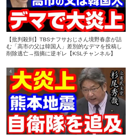
【批判殺到】TBSナフサおじさん境野春彦が詰
む「高市の父は韓国人」差別的なデマを投稿し
削除逃亡→指摘に逆ギレ【KSLチャンネル】