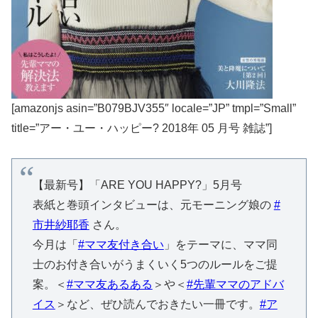
[amazonjs asin=”B079BJV355″ locale=”JP” tmpl=”Small”
title=”アー・ユー・ハッピー? 2018年 05 月号 雑誌”]
【最新号】「ARE YOU HAPPY?」5月号
表紙と巻頭インタビューは、元モーニング娘の
#
市井紗耶香
さん。
今月は「
#ママ友付き合い
」をテーマに、ママ同
士のお付き合いがうまくいく5つのルールをご提
案。＜
#ママ友あるある
＞や＜
#先輩ママのアドバ
イス
＞など、ぜひ読んでおきたい一冊です。
#ア