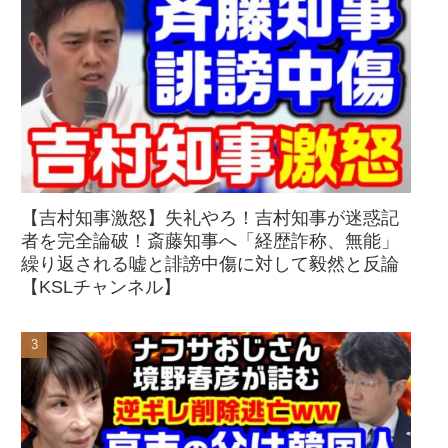
【吉村知事激怒】失礼やろ！吉村知事が迷惑記
者を完全論破！斎藤知事へ「経歴詐称、無能」
繰り返される嘘と誹謗中傷に対して毅然と反論
【KSLチャンネル】