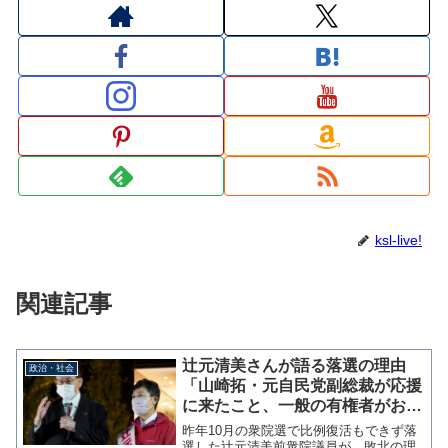
ksl-live!
関連記事
辻元清美さんが語る落選の理由
政治・社会
「山崎拓・元自民党副総裁が応援
に来たこと、一般の有権者がおか
しいと思ったことは否めない」
昨年10月の衆院選で比例復活もできず落
選した辻元清美前衆院議員が、敗北の理