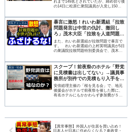
れまで149名とされていたが、締め切り後
の14日に松原仁衆院議員が入党し150名
となっていたことがわかった。これまで
新党に集う国会議員は149人でしたが、松
原仁衆議院議員が参加して150人になりま
暴言に激怒！れいわ新選組「拉致
KSLチャンネル
した。一...
問題発言は中世の仇討、撤回し
ろ」茂木大臣「拉致を人道問題じ
ゃないという方がおかしい」
また、れいわ新選組が拉致問題で暴言で
【KSLチャンネル】
す。 れいわ新選組の上村英明議員が5日
の衆議院拉致問題特別委員会で、茂木敏
充外務大臣が「13歳の少女が拉致をされ
た、何らかの罪があるんでしょうか？」
と参議院で発言したことを「あたかも中
スクープ！前夜祭のホテル「野党
政治・社会
世の仇討のよう」と批...
に見積書は出してない」→議員事
務所が別件での見積もり入手を認
める「最低１万円」もマスコミの
安倍総理主催の「桜を見る会」で、地元
捏造と判明
後援会がホテルで前夜祭を催した際に、
有名ホテルにもかかわらず参加費が５０
００円だったことで、野党は「不足分を
総理側が負担していれば公選法違反」と
して追及を強める姿勢を示している。
立憲民主党はホテルに取材...
【異常事態】外国人が住居を買い占め！
日本人が日本に住めなくなる？参政党・