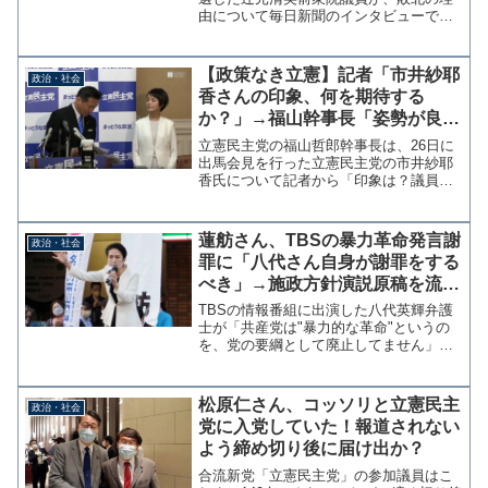
由について毎日新聞のインタビューで語
っている。いくつかの理由を挙げている
が、その中には自民党の山崎拓・元副総
裁が応援に駆け付け批判されたことも含
【政策なき立憲】記者「市井紗耶
政治・社会
まれている。持続可能な...
香さんの印象、何を期待する
か？」→福山幹事長「姿勢が良
い、背筋がピン！う～ん・・・あ
立憲民主党の福山哲郎幹事長は、26日に
と・・・ほんとに背筋が・・・」
出馬会見を行った立憲民主党の市井紗耶
香氏について記者から「印象は？議員と
して何を期待するか？」と問われ「言葉
使いが丁寧、姿勢が良い、背筋がピンっ
としてる」と答え、政策面での期待につ
蓮舫さん、TBSの暴力革命発言謝
政治・社会
いては「本当に背筋がピ...
罪に「八代さん自身が謝罪をする
べき」→施政方針演説原稿を流出
させた時は後輩議員が代わりに謝
TBSの情報番組に出演した八代英輝弁護
罪
士が「共産党は"暴力的な革命"というの
を、党の要綱として廃止してません」と
発言し、日本共産党が抗議している問題
で、立憲民主党の蓮舫代表代行は「局で
はなく弁護士でもある八代さん自身が謝
松原仁さん、コッソリと立憲民主
政治・社会
罪をするべきです。」...
党に入党していた！報道されない
よう締め切り後に届け出か？
合流新党「立憲民主党」の参加議員はこ