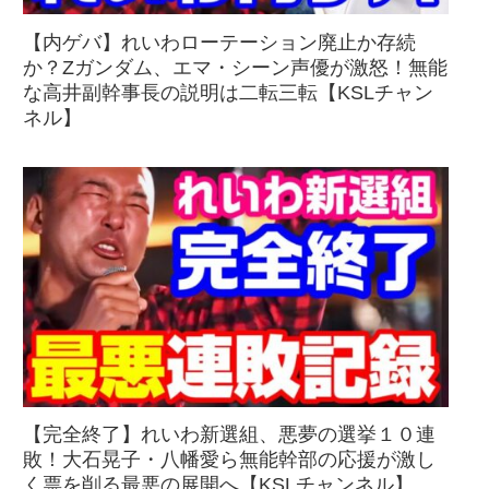
【内ゲバ】れいわローテーション廃止か存続
か？Zガンダム、エマ・シーン声優が激怒！無能
な高井副幹事長の説明は二転三転【KSLチャン
ネル】
【完全終了】れいわ新選組、悪夢の選挙１０連
敗！大石晃子・八幡愛ら無能幹部の応援が激し
く票を削る最悪の展開へ【KSLチャンネル】