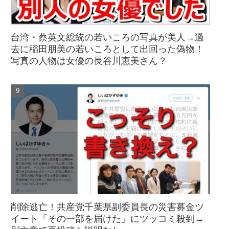
台湾・蔡英文総統の若いころの写真が美人→過
去に稲田朋美の若いころとして出回った偽物！
写真の人物は女優の長谷川恵美さん？
削除逃亡！共産党千葉県副委員長の災害募金ツ
イート「その一部を届けた」にツッコミ殺到→