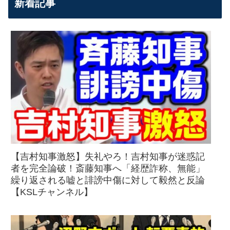
新着記事
【吉村知事激怒】失礼やろ！吉村知事が迷惑記
者を完全論破！斎藤知事へ「経歴詐称、無能」
繰り返される嘘と誹謗中傷に対して毅然と反論
【KSLチャンネル】