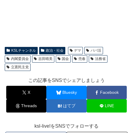
KSLチャンネル
政治・社会
デマ
パパ活
内閣委員会
吉田晴美
国会
売春
法務省
立憲民主党
この記事をSNSでシェアしましょう
X
Bluesky
Facebook
Threads
はてブ
LINE
ksl-live!をSNSでフォローする