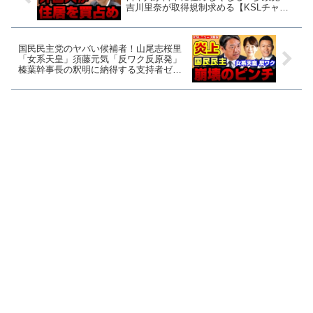
吉川里奈が取得規制求める【KSLチャン
ネル】
国民民主党のヤバい候補者！山尾志桜里
「女系天皇」須藤元気「反ワク反原発」
榛葉幹事長の釈明に納得する支持者ゼロ
人説【KSLチャンネル】