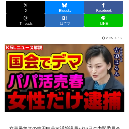
X
Bluesky
Facebook
Threads
はてブ
LINE
2025.05.16
立憲民主党の吉田晴美衆議院議員が16日の内閣委員会