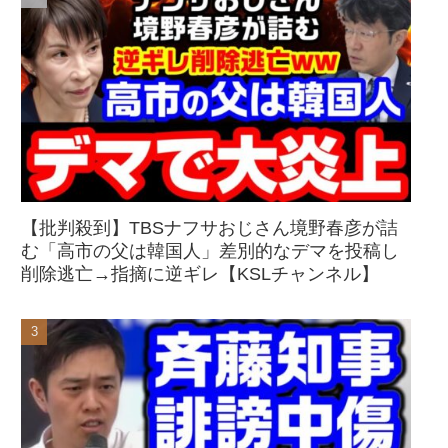
【批判殺到】TBSナフサおじさん境野春彦が詰
む「高市の父は韓国人」差別的なデマを投稿し
削除逃亡→指摘に逆ギレ【KSLチャンネル】