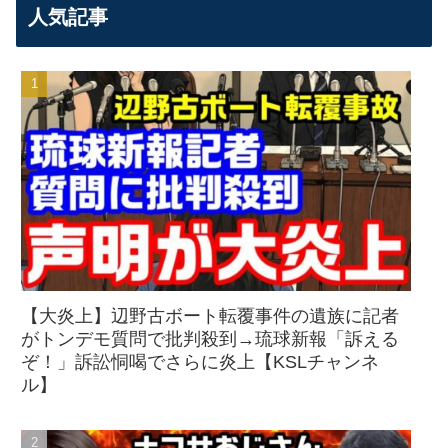
人気記事
【大炎上】辺野古ボート転覆事件の遺族に記者
がトンデモ質問で批判殺到→琉球新報「訴える
ぞ！」訴訟恫喝でさらに炎上【KSLチャンネ
ル】