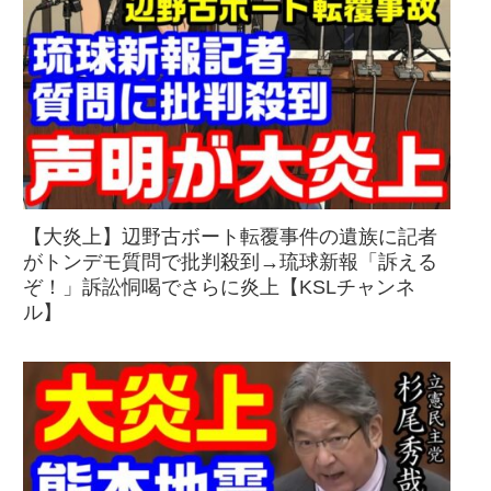
【大炎上】辺野古ボート転覆事件の遺族に記者
がトンデモ質問で批判殺到→琉球新報「訴える
ぞ！」訴訟恫喝でさらに炎上【KSLチャンネ
ル】