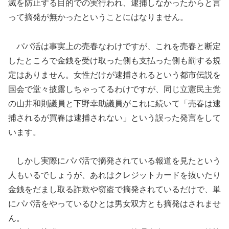
滅を防止する目的での実行われ、逮捕しなかったからと言
って摘発が無かったということにはなりません。
パパ活は事実上の売春なわけですが、これを売春と断定
したところで金銭を受け取った側も支払った側も罰する規
定はありません。女性だけが逮捕されるという都市伝説を
国会で堂々披露しちゃってるわけですが、同じ立憲民主党
の山井和則議員と下野幸助議員がこれに続いて「売春は逮
捕されるが買春は逮捕されない」という誤った発言をして
います。
しかし実際にパパ活で摘発されている報道を見たという
人もいるでしょうが、あれはクレジットカードを抜いたり
金銭をだまし取る詐欺や窃盗で摘発されているだけで、単
にパパ活をやっているひとは男女双方とも摘発はされませ
ん。