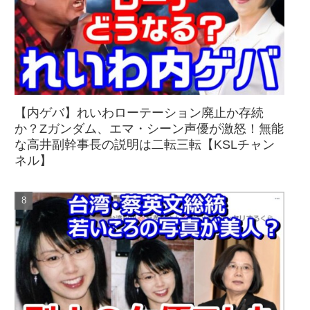
【内ゲバ】れいわローテーション廃止か存続
か？Zガンダム、エマ・シーン声優が激怒！無能
な高井副幹事長の説明は二転三転【KSLチャン
ネル】