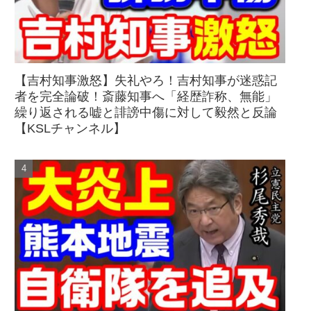
【吉村知事激怒】失礼やろ！吉村知事が迷惑記
者を完全論破！斎藤知事へ「経歴詐称、無能」
繰り返される嘘と誹謗中傷に対して毅然と反論
【KSLチャンネル】