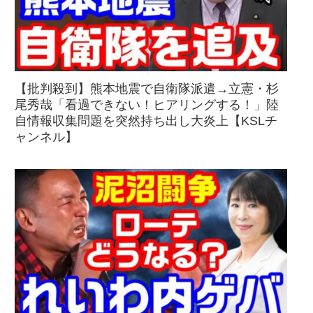
【批判殺到】熊本地震で自衛隊派遣→立憲・杉
尾秀哉「看過できない！ヒアリングする！」陸
自情報収集問題を突然持ち出し大炎上【KSLチ
ャンネル】