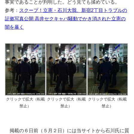
事実であることが判明した。どう見ても揉めている。
参考：
スクープ！立憲・石川大我、新宿2丁目トラブルの
証拠写真公開 高井セクキャバ騒動でかき消された立憲の
闇を暴く
クリックで拡大（転載
クリックで拡大（転載
クリックで拡大（転載
禁止）
禁止）
禁止）
掲載の６日前（５月２日）には当サイトから石川氏に質