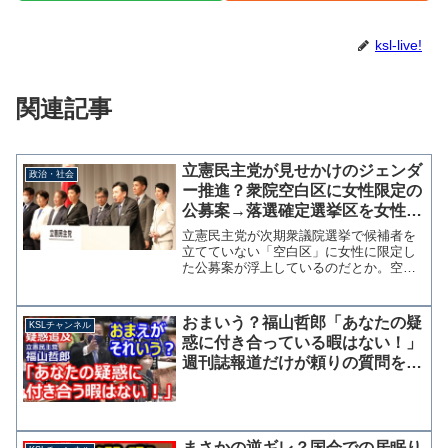
ksl-live!
関連記事
立憲民主党が見せかけのジェンダ
政治・社会
ー推進？衆院空白区に女性限定の
公募案→落選確定選挙区を女性に
押し付け男女比率を調整
立憲民主党が次期衆議院選挙で候補者を
立てていない「空白区」に女性に限定し
た公募案が浮上しているのだとか。空白
区は自民党の有力議員が強固な地盤を築
いており、野党が候補者を立てたとして
も当選の見込みはない。立憲、衆院空白
おまいう？福山哲郎「あなたの疑
KSLチャンネル
区に女性限定の公募案 慎...
惑に付き合っている暇はない！」
週刊誌報道だけが頼りの質問を繰
り返すくせに
まさかの逆ギレ？国会での居眠り