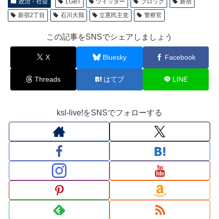
政治・社会
LGBT
ツイッター
ブロック
新宿
新宿2丁目
石川大我
立憲民主党
警察官
この記事をSNSでシェアしましょう
X
Bluesky
Facebook
Threads
はてブ
LINE
ksl-live!をSNSでフォローする