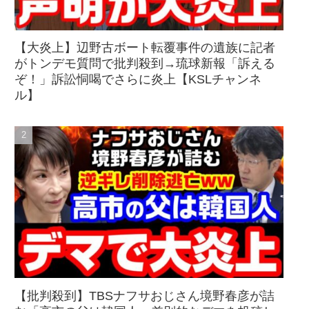
【大炎上】辺野古ボート転覆事件の遺族に記者
がトンデモ質問で批判殺到→琉球新報「訴える
ぞ！」訴訟恫喝でさらに炎上【KSLチャンネ
ル】
【批判殺到】TBSナフサおじさん境野春彦が詰