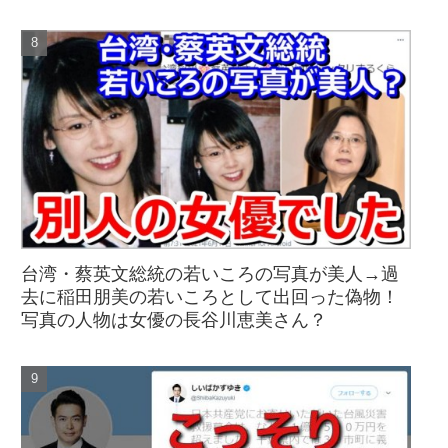
台湾・蔡英文総統の若いころの写真が美人→過
去に稲田朋美の若いころとして出回った偽物！
写真の人物は女優の長谷川恵美さん？