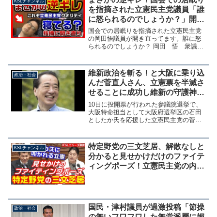
KSLチャンネル
を指摘された立憲民主党議員「誰
に怒られるのでしょうか？」開き
直り投稿に批判殺到【KSLチャン
国会での居眠りを指摘された立憲民主党
ネル】
の岡田悟議員が開き直ってます。誰に怒
られるのでしょうか？ 岡田 悟 衆議院
議員 立憲民主党兵庫７区（西宮市・芦
屋市）総支部長 (@occupy012123) April
9, 2025 4月4日の財務金...
維新政治を斬る！と大阪に乗り込
政治・社会
んだ菅直人さん、立憲票を半減さ
せることに成功し維新の守護神と
化す
10日に投開票が行われた参議院選挙で、
大阪特命担当として大阪府選挙区の石田
としたか氏を応援した立憲民主党の菅直
人衆院議員がツイッターを更新し「残念
ながら当選できませんでした。ご支援い
ただいた皆さんに心から感謝いたしま
特定野党の三文芝居、解散なしと
KSLチャンネル
す。」と投稿した。#参院...
分かると見せかけだけのファイテ
ィングポーズ！立憲民主党の内閣
不信任案提出を維新・堀場幸子が
ボロカスに批判
国民・津村議員が過激投稿「節操
政治・社会
の無いフワフワした無党派層に媚