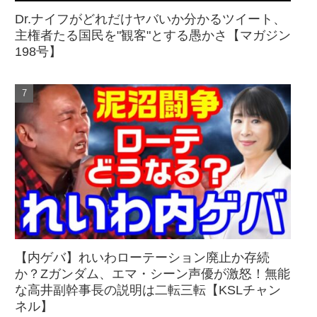
Dr.ナイフがどれだけヤバいか分かるツイート、
主権者たる国民を"観客"とする愚かさ【マガジン
198号】
【内ゲバ】れいわローテーション廃止か存続
か？Zガンダム、エマ・シーン声優が激怒！無能
な高井副幹事長の説明は二転三転【KSLチャン
ネル】