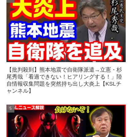
【批判殺到】熊本地震で自衛隊派遣→立憲・杉
尾秀哉「看過できない！ヒアリングする！」陸
自情報収集問題を突然持ち出し大炎上【KSLチ
ャンネル】