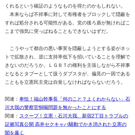
くれるという確証のようなものを得たのかもしれない。
本来ならば不祥事に対して有権者をブロックして隠蔽を
すれば処分される可能性がある。党の後ろ盾が無ければこ
こまで強気に突っぱねることもできないはずだ。
こうやって都合の悪い事実を隠蔽しようとする姿がネッ
トで拡散され、逆に支持率低下を招いていることを理解で
きないのだろうか。ＬＧＢＴの権利を主張しながら不祥事
となるとタブーとして扱うダブスタが、偏見の一因である
こともを立憲民主党は自覚しなければならないだろう。
関連：
卑怯！福山幹事長「何のこと？よくわからない」石
川大我の警察官恫喝問題を無かったことにする
関連：
スクープ！立憲・石川大我、新宿2丁目トラブルの
証拠写真公開 高井セクキャバ騒動でかき消された立憲の
闇を暴く