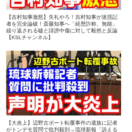
【吉村知事激怒】失礼やろ！吉村知事が迷惑記
者を完全論破！斎藤知事へ「経歴詐称、無能」
繰り返される嘘と誹謗中傷に対して毅然と反論
【KSLチャンネル】
【大炎上】辺野古ボート転覆事件の遺族に記者
がトンデモ質問で批判殺到→琉球新報「訴える