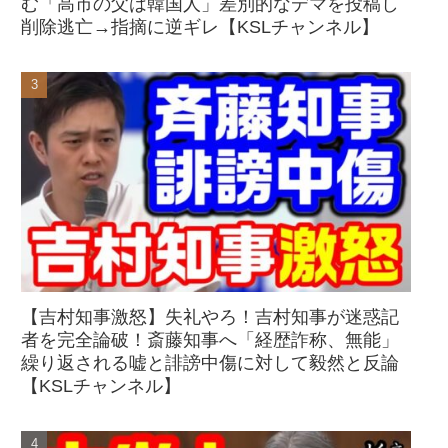
む「高市の父は韓国人」差別的なデマを投稿し
削除逃亡→指摘に逆ギレ【KSLチャンネル】
【吉村知事激怒】失礼やろ！吉村知事が迷惑記
者を完全論破！斎藤知事へ「経歴詐称、無能」
繰り返される嘘と誹謗中傷に対して毅然と反論
【KSLチャンネル】