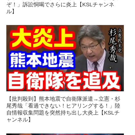
ぞ！」訴訟恫喝でさらに炎上【KSLチャンネ
ル】
【批判殺到】熊本地震で自衛隊派遣→立憲・杉
尾秀哉「看過できない！ヒアリングする！」陸
自情報収集問題を突然持ち出し大炎上【KSLチ
ャンネル】