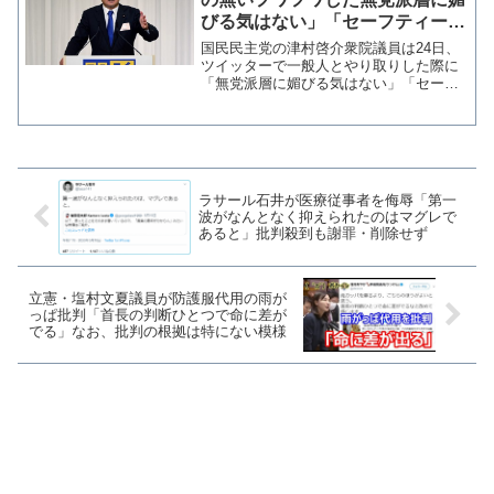
びる気はない」「セーフティーネ
ットとか言ってる時点でガキの遊
国民民主党の津村啓介衆院議員は24日、
び」
ツイッターで一般人とやり取りした際に
「無党派層に媚びる気はない」「セーフ
ティーネットとか言ってる時点でガキの
遊び」と過激投稿を繰り返した。そんな
節操の無い、フワフワした、「無党派
層」とやらに媚びる気はな...
ラサール石井が医療従事者を侮辱「第一
波がなんとなく抑えられたのはマグレで
あると」批判殺到も謝罪・削除せず
立憲・塩村文夏議員が防護服代用の雨が
っぱ批判「首長の判断ひとつで命に差が
でる」なお、批判の根拠は特にない模様