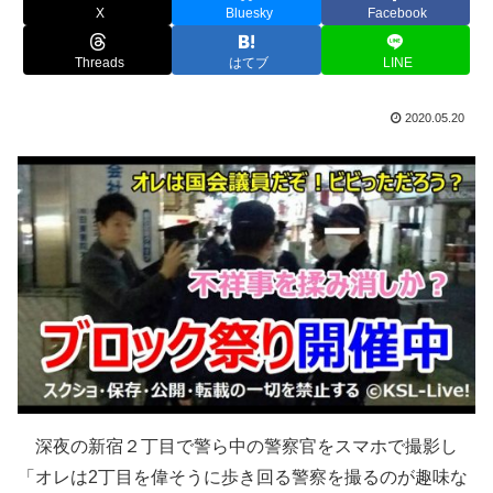
X
Bluesky
Facebook
Threads
はてブ
LINE
2020.05.20
深夜の新宿２丁目で警ら中の警察官をスマホで撮影し
「オレは2丁目を偉そうに歩き回る警察を撮るのが趣味な