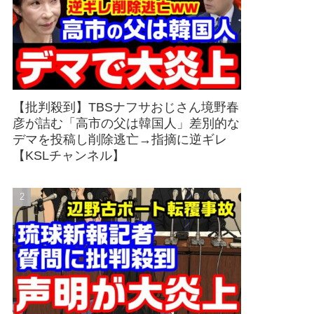
【批判殺到】TBSナフサおじさん境野春
彦が詰む「高市の父は韓国人」差別的な
デマを投稿し削除逃亡→指摘に逆ギレ
【KSLチャンネル】