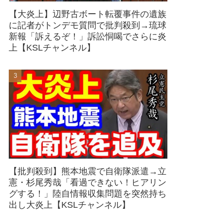
【大炎上】辺野古ボート転覆事件の遺族
に記者がトンデモ質問で批判殺到→琉球
新報「訴えるぞ！」訴訟恫喝でさらに炎
上【KSLチャンネル】
【批判殺到】熊本地震で自衛隊派遣→立
憲・杉尾秀哉「看過できない！ヒアリン
グする！」陸自情報収集問題を突然持ち
出し大炎上【KSLチャンネル】