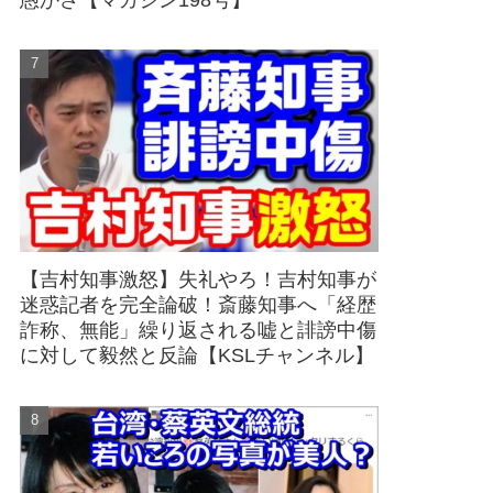
愚かさ【マガジン198号】
【吉村知事激怒】失礼やろ！吉村知事が
迷惑記者を完全論破！斎藤知事へ「経歴
詐称、無能」繰り返される嘘と誹謗中傷
に対して毅然と反論【KSLチャンネル】