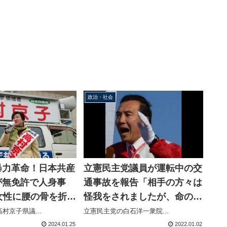
政治・社会
暴力革命！日本共産
立憲民主党議員が運転中の交
が無免許で人身事
通事故を報告「相手の方々は
女性に腰の骨を折る
怪我をされましたが、命の別
わせる
状はありません。私は大丈夫
村京子県議...
立憲民主党の白石洋一衆院...
です。」
2024.01.25
2022.01.02