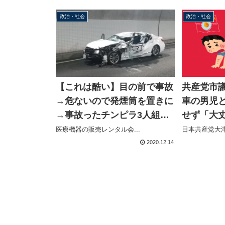
政治・社会
政治・社会
【これは酷い】目の前で事故
共産党市
→危ないので発煙筒を置きに
車の男児
→事故ったチンピラ3人組に
せず「大
車を奪われ逃げられる
その場を
医療機器の販売レンタル会...
日本共産党大津
2020.12.14