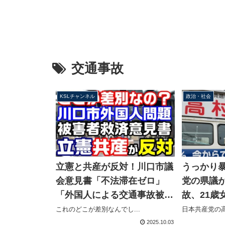
交通事故
KSLチャンネル
政治・社会
立憲と共産が反対！川口市議
うっかり
会意見書「不法滞在ゼロ」
党の県議
「外国人による交通事故被害
故、21歳
者救済」どこが差別？その中
重傷を負
これのどこが差別なんでし...
日本共産党の高
身を解説【KSLチャンネル】
2025.10.03