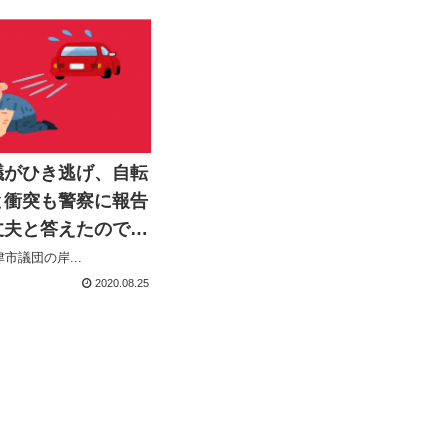
議がひき逃げ、自転
と衝突も警察に報告
丈夫と答えたので、
離れた」
市議団の岸...
2020.08.25