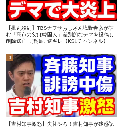
【批判殺到】TBSナフサおじさん境野春彦が詰
む「高市の父は韓国人」差別的なデマを投稿し
削除逃亡→指摘に逆ギレ【KSLチャンネル】
【吉村知事激怒】失礼やろ！吉村知事が迷惑記