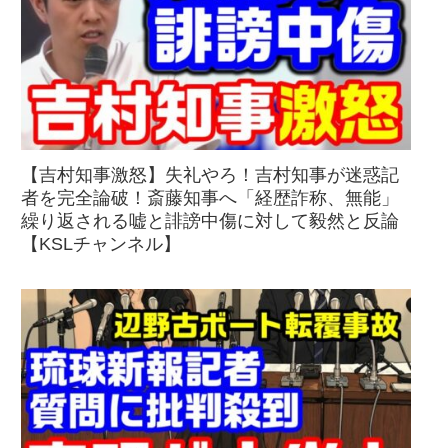
【吉村知事激怒】失礼やろ！吉村知事が迷惑記
者を完全論破！斎藤知事へ「経歴詐称、無能」
繰り返される嘘と誹謗中傷に対して毅然と反論
【KSLチャンネル】