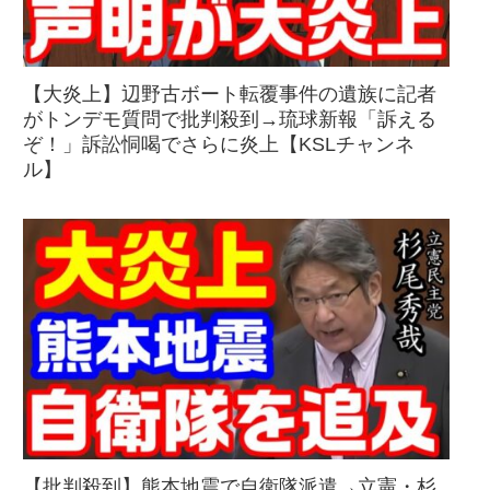
【大炎上】辺野古ボート転覆事件の遺族に記者
がトンデモ質問で批判殺到→琉球新報「訴える
ぞ！」訴訟恫喝でさらに炎上【KSLチャンネ
ル】
【批判殺到】熊本地震で自衛隊派遣→立憲・杉