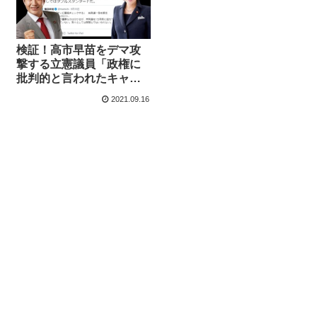
検証！高市早苗をデマ攻
撃する立憲議員「政権に
批判的と言われたキャス
ター達が交代に追い込ま
2021.09.16
れた」→証拠は？のツッ
コミ殺到