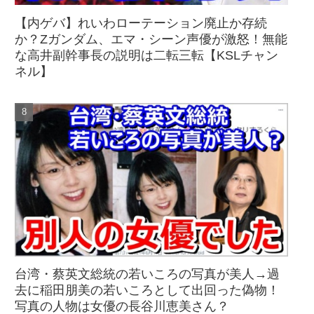
【内ゲバ】れいわローテーション廃止か存続
か？Zガンダム、エマ・シーン声優が激怒！無能
な高井副幹事長の説明は二転三転【KSLチャン
ネル】
台湾・蔡英文総統の若いころの写真が美人→過
去に稲田朋美の若いころとして出回った偽物！
写真の人物は女優の長谷川恵美さん？