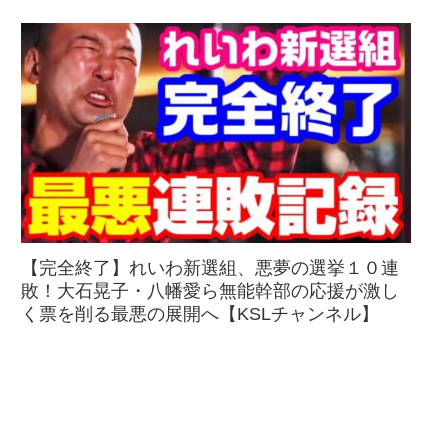
【完全終了】れいわ新選組、悪夢の選挙１０連
敗！大石晃子・八幡愛ら無能幹部の応援が激し
く票を削る最悪の展開へ【KSLチャンネル】