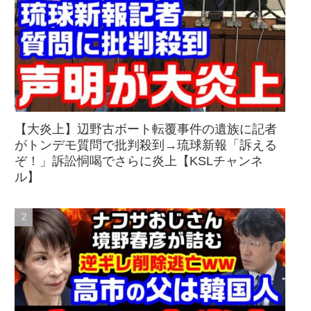
【大炎上】辺野古ボート転覆事件の遺族に記者
がトンデモ質問で批判殺到→琉球新報「訴える
ぞ！」訴訟恫喝でさらに炎上【KSLチャンネ
ル】