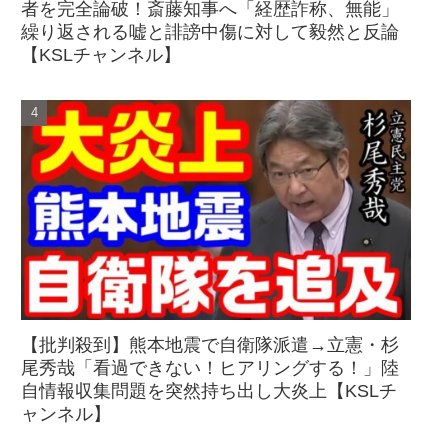
者を完全論破！斎藤知事へ「経歴詐称、無能」
繰り返される嘘と誹謗中傷に対して毅然と反論
【KSLチャンネル】
【批判殺到】熊本地震で自衛隊派遣→立憲・杉
尾秀哉「看過できない！ヒアリングする！」陸
自情報収集問題を突然持ち出し大炎上【KSLチ
ャンネル】