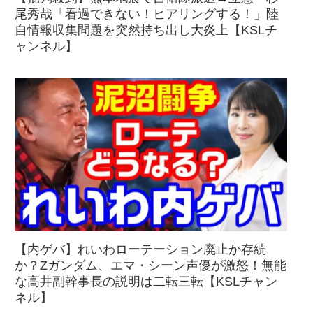
尾秀哉「看過できない！ヒアリングする！」陸
自情報収集問題を突然持ち出し大炎上【KSLチ
ャンネル】
【内ゲバ】れいわローテーション廃止か存続
か？Zガンダム、エマ・シーン声優が激怒！無能
な高井副幹事長の説明は二転三転【KSLチャン
ネル】