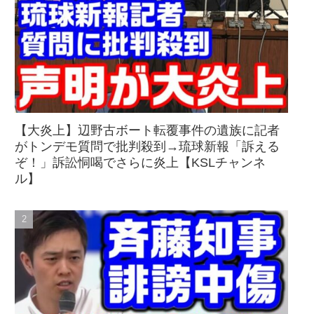
【大炎上】辺野古ボート転覆事件の遺族に記者
がトンデモ質問で批判殺到→琉球新報「訴える
ぞ！」訴訟恫喝でさらに炎上【KSLチャンネ
ル】