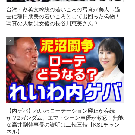
台湾・蔡英文総統の若いころの写真が美人→過
去に稲田朋美の若いころとして出回った偽物！
写真の人物は女優の長谷川恵美さん？
【内ゲバ】れいわローテーション廃止か存続
か？Zガンダム、エマ・シーン声優が激怒！無能
な高井副幹事長の説明は二転三転【KSLチャン
ネル】