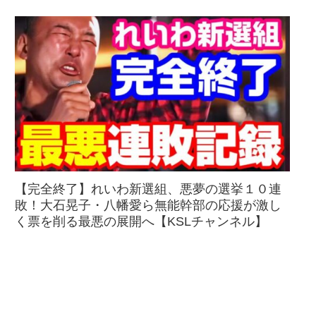
【完全終了】れいわ新選組、悪夢の選挙１０連
敗！大石晃子・八幡愛ら無能幹部の応援が激し
く票を削る最悪の展開へ【KSLチャンネル】