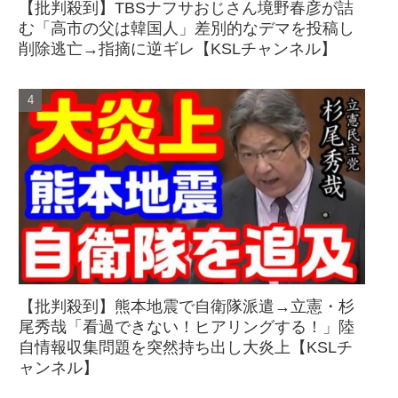
【批判殺到】TBSナフサおじさん境野春彦が詰
む「高市の父は韓国人」差別的なデマを投稿し
削除逃亡→指摘に逆ギレ【KSLチャンネル】
【批判殺到】熊本地震で自衛隊派遣→立憲・杉
尾秀哉「看過できない！ヒアリングする！」陸
自情報収集問題を突然持ち出し大炎上【KSLチ
ャンネル】