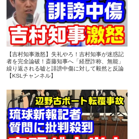
【吉村知事激怒】失礼やろ！吉村知事が迷惑記
者を完全論破！斎藤知事へ「経歴詐称、無能」
繰り返される嘘と誹謗中傷に対して毅然と反論
【KSLチャンネル】