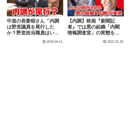
中道の長妻昭さん「内調
【内調】映画『新聞記
は野党議員を尾行した
者』では悪の組織「内閣
か？野党担当職員はいる
情報調査室」の実態を宮
のか？」すごく気になっ
崎タケシ元衆院議員が暴
2026.04.11
2022.01.20
て官房長官に聞いてしま
露！
う【KSL-Live!】