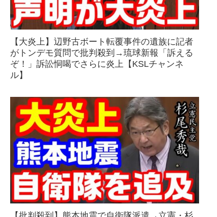
【大炎上】辺野古ボート転覆事件の遺族に記者
がトンデモ質問で批判殺到→琉球新報「訴える
ぞ！」訴訟恫喝でさらに炎上【KSLチャンネ
ル】
【批判殺到】熊本地震で自衛隊派遣→立憲・杉