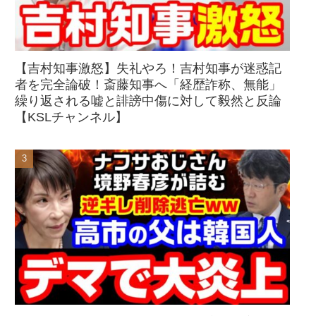
【吉村知事激怒】失礼やろ！吉村知事が迷惑記
者を完全論破！斎藤知事へ「経歴詐称、無能」
繰り返される嘘と誹謗中傷に対して毅然と反論
【KSLチャンネル】