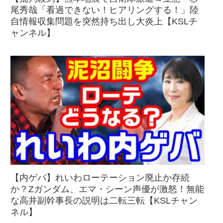
尾秀哉「看過できない！ヒアリングする！」陸
自情報収集問題を突然持ち出し大炎上【KSLチ
ャンネル】
【内ゲバ】れいわローテーション廃止か存続
か？Zガンダム、エマ・シーン声優が激怒！無能
な高井副幹事長の説明は二転三転【KSLチャン
ネル】