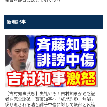
発言を趣旨に反して切り取り
新着記事
【吉村知事激怒】失礼やろ！吉村知事が迷惑記
者を完全論破！斎藤知事へ「経歴詐称、無能」
繰り返される嘘と誹謗中傷に対して毅然と反論