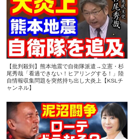
【批判殺到】熊本地震で自衛隊派遣→立憲・杉
尾秀哉「看過できない！ヒアリングする！」陸
自情報収集問題を突然持ち出し大炎上【KSLチ
ャンネル】