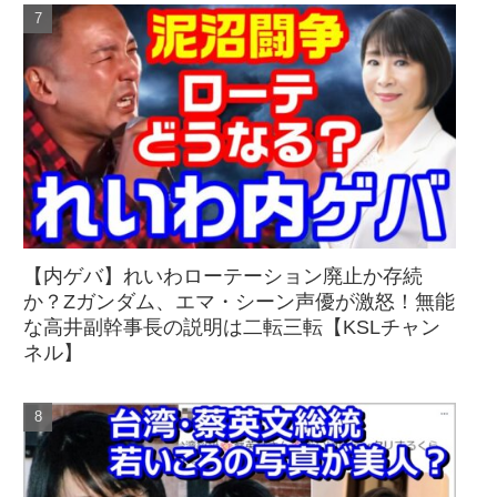
【内ゲバ】れいわローテーション廃止か存続
か？Zガンダム、エマ・シーン声優が激怒！無能
な高井副幹事長の説明は二転三転【KSLチャン
ネル】