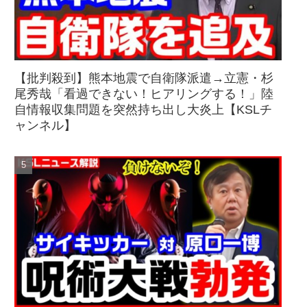
【批判殺到】熊本地震で自衛隊派遣→立憲・杉
尾秀哉「看過できない！ヒアリングする！」陸
自情報収集問題を突然持ち出し大炎上【KSLチ
ャンネル】