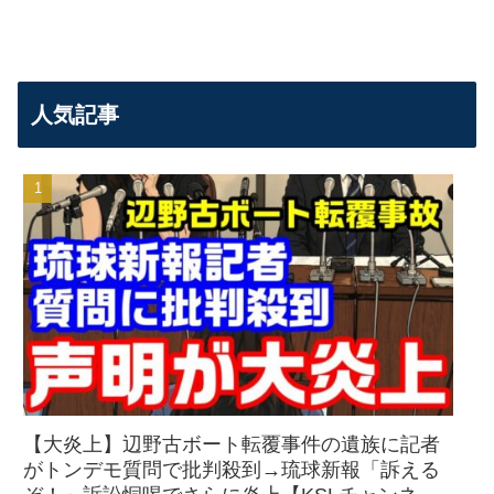
人気記事
【大炎上】辺野古ボート転覆事件の遺族に記者
がトンデモ質問で批判殺到→琉球新報「訴える