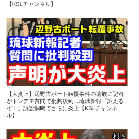
【KSLチャンネル】
【大炎上】辺野古ボート転覆事件の遺族に記者
がトンデモ質問で批判殺到→琉球新報「訴える
ぞ！」訴訟恫喝でさらに炎上【KSLチャンネ
ル】