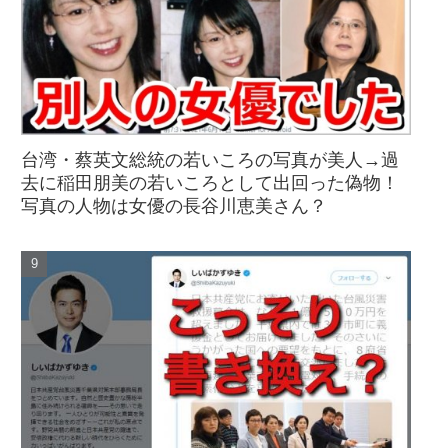
台湾・蔡英文総統の若いころの写真が美人→過
去に稲田朋美の若いころとして出回った偽物！
写真の人物は女優の長谷川恵美さん？