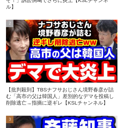
ぞ！」訴訟恫喝でさらに炎上【KSLチャンネ
ル】
【批判殺到】TBSナフサおじさん境野春彦が詰
む「高市の父は韓国人」差別的なデマを投稿し
削除逃亡→指摘に逆ギレ【KSLチャンネル】