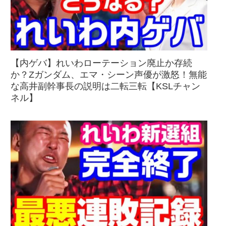
【内ゲバ】れいわローテーション廃止か存続
か？Zガンダム、エマ・シーン声優が激怒！無能
な高井副幹事長の説明は二転三転【KSLチャン
ネル】