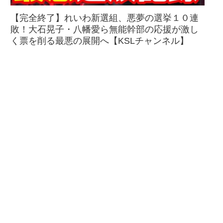
【完全終了】れいわ新選組、悪夢の選挙１０連
敗！大石晃子・八幡愛ら無能幹部の応援が激し
く票を削る最悪の展開へ【KSLチャンネル】