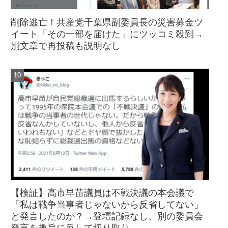
削除逃亡！共産党千葉県副委員長の災害募金ツ
イート「その一部を届けた」にツッコミ殺到→
別文章で再投稿も説明なし
【検証】高市早苗議員は不戦決議の本会議で
「私は戦争当事者じゃないから反省してない」
と発言したのか？→登壇記録なし、別の委員会