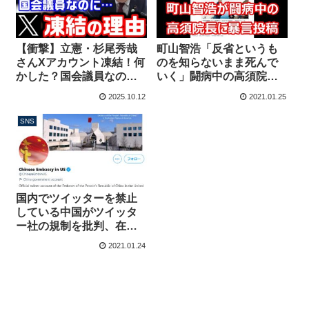
【衝撃】立憲・杉尾秀哉
町山智浩「反省というも
さんXアカウント凍結！何
のを知らないまま死んで
かした？国会議員なの
いく」闘病中の高須院長
に”なりすまし”扱いされ
に暴言投稿
2025.10.12
2021.01.25
たか？【KSLチャンネ
ル】
SNS
国内でツイッターを禁止
している中国がツイッタ
ー社の規制を批判、在ア
メリカ中国大使館の凍結
2021.01.24
に反発