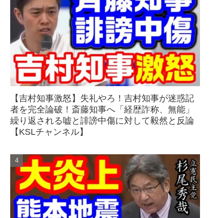
【吉村知事激怒】失礼やろ！吉村知事が迷惑記
者を完全論破！斎藤知事へ「経歴詐称、無能」
繰り返される嘘と誹謗中傷に対して毅然と反論
【KSLチャンネル】